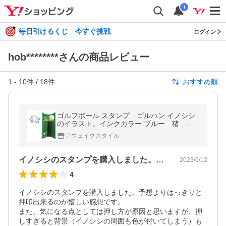
i
毎日引けるくじ 今すぐ挑戦
ログイン
hob********さんの商品レビュー
1
-
10
件 /
18
件
おすすめ順
ゴルフボール スタンプ ゴルハン イノシシ
のイラスト。インクカラー:ブルー 猪 い
のしし boar/ 既製品、名入れ不可、イメー
アウェイクスタイル
ジ確認なし
イノシシのスタンプを購入しました。予想…
2023/9/12
4
イノシシのスタンプを購入しました。予想よりはっきりと
押印出来るのが嬉しい感想です。

また、気になる点としては押し方が原因と思いますが、押
しすぎると背景（イノシシの周囲も色が付いてしまう）も