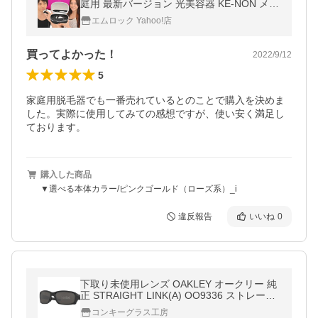
庭用 最新バージョン 光美容器 KE-NON メン
ズ 髭 VIO 対応 おすすめ 口コミ 美顔器 コス
エムロック Yahoo!店
パ 安い 8.7
買ってよかった！
2022/9/12
5
家庭用脱毛器でも一番売れているとのことで購入を決めま
した。実際に使用してみての感想ですが、使い安く満足し
ております。
購入した商品
▼選べる本体カラー/ピンクゴールド（ローズ系）_i
違反報告
いいね
0
下取り未使用レンズ OAKLEY オークリー 純
正 STRAIGHT LINK(A) OO9336 ストレート
リンク アジアンフィットwarm grey
コンキーグラス工房