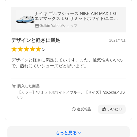
ナイキ ゴルフシューズ NIKE AIR MAX 1 G
エアマックス 1 G サミットホワイト/ユニバ
ーシティブルー/アンスラサイト メンズシュ
Golkin Yahoo!ショップ
ーズ CI7576-101
デザインと軽さに満足
2021/4/11
5
デザインと軽さに満足しています。また、通気性もいいの
で、蒸れにくいシューズだと思います。
購入した商品
【カラー】/サミットホワイト／ブルー、【サイズ】/26.5cm／US
8.5
違反報告
いいね
0
もっと見る