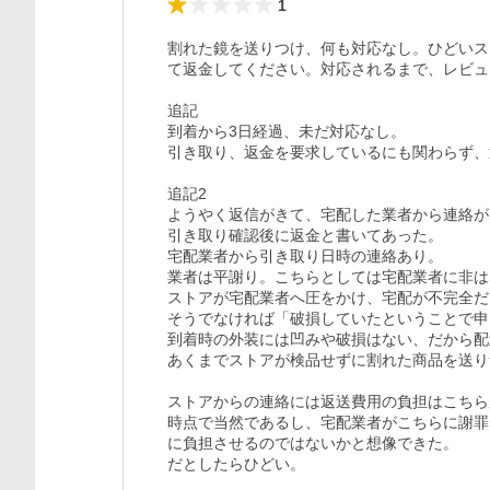
1
割れた鏡を送りつけ、何も対応なし。ひどいス
て返金してください。対応されるまで、レビュ
追記

到着から3日経過、未だ対応なし。

引き取り、返金を要求しているにも関わらず、
追記2

ようやく返信がきて、宅配した業者から連絡が
引き取り確認後に返金と書いてあった。

宅配業者から引き取り日時の連絡あり。

業者は平謝り。こちらとしては宅配業者に非は
ストアが宅配業者へ圧をかけ、宅配が不完全だ
そうでなければ「破損していたということで申
到着時の外装には凹みや破損はない、だから配
あくまでストアが検品せずに割れた商品を送り
ストアからの連絡には返送費用の負担はこちら
時点で当然であるし、宅配業者がこちらに謝罪
に負担させるのではないかと想像できた。
