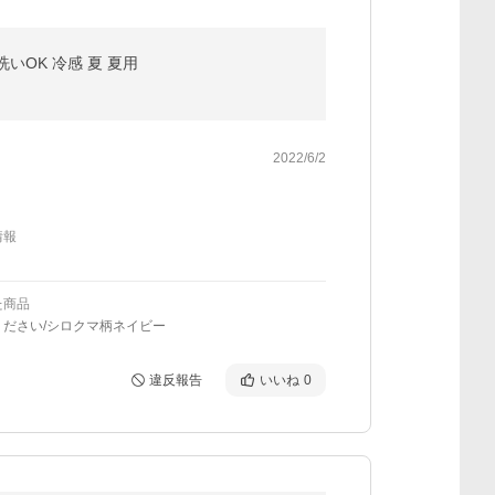
いOK 冷感 夏 夏用
2022/6/2
情報
た商品
ください/シロクマ柄ネイビー
違反報告
いいね
0