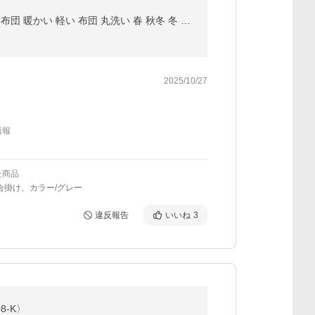
掛け布団 シングル 肌掛け布団 夏布団 洗える 掛布団 掛けふとん 肌掛け 肌布団 薄手 夏 夏用 合掛け 洗える布団 暖かい 軽い 布団 丸洗い 春 秋冬 冬 AIFY
2025/10/27
情報
た商品
合掛け、カラー/グレー
違反報告
いいね
3
8-K〉