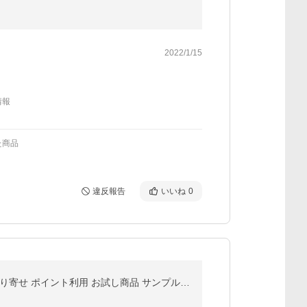
2022/1/15
情報
た商品
違反報告
いいね
0
ＯＨ！オサカーナ いりこ 小魚おやつ アーモンドフィッシュ キャンプ飯 片口 イワシ おつまみ お土産 お取り寄せ ポイント利用 お試し商品 サンプル 送料無料