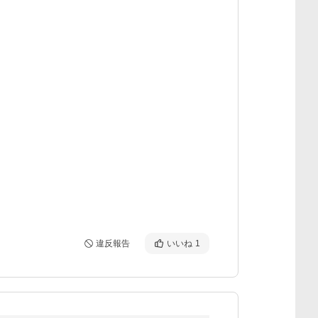
違反報告
いいね
1