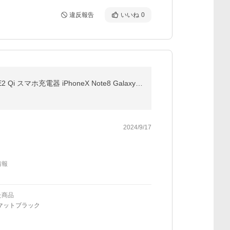
違反報告
いいね
0
スマホ 無線充電器 ワイヤレス充電器 充電器 iphone 急速充電 Android対応 無線充電器 iPhone12 iPhoneSE2 Qi スマホ充電器 iPhoneX Note8 Galaxy 置くだけ
2024/9/17
情報
た商品
マットブラック