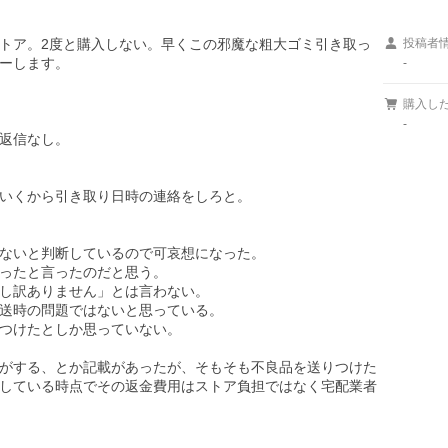
トア。2度と購入しない。早くこの邪魔な粗大ゴミ引き取っ
投稿者
ーします。

-
購入し
-
返信なし。

いくから引き取り日時の連絡をしろと。

ないと判断しているので可哀想になった。

ったと言ったのだと思う。

し訳ありません」とは言わない。

送時の問題ではないと思っている。

つけたとしか思っていない。

がする、とか記載があったが、そもそも不良品を送りつけた
している時点でその返金費用はストア負担ではなく宅配業者