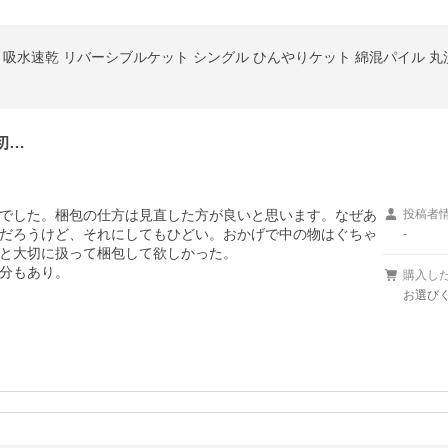
 吸水速乾 リバーシブルケット シングル ひんやりケット 綿混パイル 丸洗
初…
でした。梱包の仕方は見直した方が良いと思います。なぜあ
投稿者
だろうけど、それにしてもひどい。おかげで中の物はぐちゃ
-
と大切に扱って梱包して欲しかった。

分もあり。

購入し
お選び