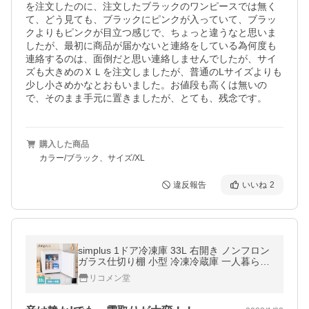
を注文したのに、注文したブラックのワンピースでは無く
て、どう見ても、ブラックにピンクが入っていて、ブラッ
クよりもピンクが目立つ感じで、ちょっと違うなと思いま
したが、最初に商品が届かないと連絡をしている為何度も
連絡するのは、面倒だと思い連絡しませんでしたが、サイ
ズも大きめのＸＬを注文しましたが、普通のLサイズよりも
少し小さめかなとおもいました。お値段も高くは無いの
で、そのまま手元に置きましたが、とても、残念です。
購入した商品
カラー/ブラック、サイズ/XL
違反報告
いいね
2
simplus 1ドア冷凍庫 33L 右開き ノンフロン
ガラス仕切り棚 小型 冷凍冷蔵庫 一人暮らし
スリム レビュー&amp;報告で脱臭剤プレゼ
リコメン堂
ント 【メーカー保証1年】