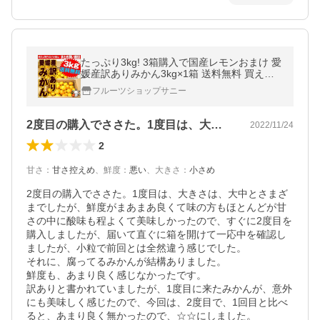
たっぷり3kg! 3箱購入で国産レモンおまけ 愛
媛産訳ありみかん3kg×1箱 送料無料 買えば
買うほどお得！30%OFFクーポンとおまけ付
フルーツショップサニー
♪
2度目の購入でささた。1度目は、大きさ…
2022/11/24
2
甘さ
：
甘さ控えめ
、
鮮度
：
悪い
、
大きさ
：
小さめ
2度目の購入でささた。1度目は、大きさは、大中とさまざ
までしたが、鮮度がまあまあ良くて味の方もほとんどが甘
さの中に酸味も程よくて美味しかったので、すぐに2度目を
購入しましたが、届いて直ぐに箱を開けて一応中を確認し
ましたが、小粒で前回とは全然違う感じでした。

それに、腐ってるみかんが結構ありました。

鮮度も、あまり良く感じなかったです。

訳ありと書かれていましたが、1度目に来たみかんが、意外
にも美味しく感じたので、今回は、2度目で、1回目と比べ
ると、あまり良く無かったので、☆☆にしました。