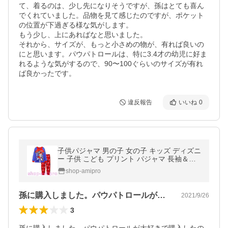
て、着るのは、少し先になりそうですが、孫はとても喜ん
でくれていました。品物を見て感じたのですが、ポケット
の位置が下過ぎる様な気がします。

もう少し、上にあればなと思いました。

それから、サイズが、もっと小さめの物が、有れば良いの
にと思います。パウパトロールは、特に3.4才の幼児に好ま
れるような気がするので、90〜100ぐらいのサイズが有れ
ば良かったです。
違反報告
いいね
0
子供パジャマ 男の子 女の子 キッズ ディズニ
ー 子供 こども プリント パジャマ 長袖＆長
ズボン (パウパトロール) 90cm〜130cm 薄手
shop-amipro
綿100％
孫に購入しました。パウパトロールが大好…
2021/9/26
3