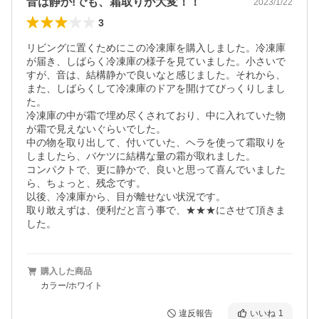
音は静か!でも、霜取りが大変！！
2023/1/22
3
リビングに置くためにこの冷凍庫を購入しました。冷凍庫
が届き、しばらく冷凍庫の様子を見ていました。小さいで
すが、音は、結構静かで良いなと感じました。それから、
また、しばらくして冷凍庫のドアを開けてびっくりしまし
た。

冷凍庫の中が霜で埋め尽くされており、中に入れていた物
が霜で見えないぐらいでした。

中の物を取り出して、付いていた、ヘラを使って霜取りを
しましたら、バケツに結構な量の霜が取れました。

コンパクトで、更に静かで、良いと思って喜んでいました
ら、ちょっと、残念です。

以後、冷凍庫から、目が離せない状況です。

取り敢えずは、便利だと言う事で、★★★にさせて頂きま
した。
購入した商品
カラー/ホワイト
違反報告
いいね
1