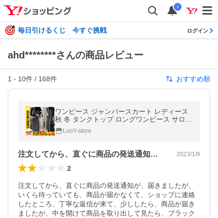
i
毎日引けるくじ 今すぐ挑戦
ログイン
ahd********さんの商品レビュー
1
-
10
件 /
168
件
おすすめ順
ワンピース ジャンパースカート レディース
秋 冬 タンクトップ ロングワンピース サロペ
ットスカート ジャンスカ きれいめ 秋冬 30
LooY-store
代 40代 50代
注文してから、直ぐに商品の発送通知が、…
2023/1/9
2
注文してから、直ぐに商品の発送通知が、届きましたが、
いくら待っていても、商品が届かなくて、ショップに連絡
したところ、丁寧な返信が来て、少ししたら、商品が届き
ましたが、中を開けて商品を取り出して見たら、ブラック