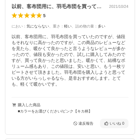
以前、客布団用に、羽毛布団を買っていた…
2021/10/24
5
におい
：
気にならない
、
重さ
：
軽い
、
詰め物の量
：
多い
以前、客布団用に、羽毛布団を買っていたのですが、値段
もそれなりに高かったのですが、この商品のレビューなど
を見たら、暖かくて良かったと言うようなレビューが多か
ったので、値段も安かったので、試しに購入してみたので
すが、買って良かったと思いました。暖かくて、結構なボ
リューム感もあり、この値段は、安いと思い、もう一枚リ
ピートさせて頂きました。羽毛布団を購入しようと思って
いる方がいらっしゃるなら、是非おすすめします。とて
も、軽くて暖かいです。
購入した商品
■カラーをお選びください/ピンク【キカ柄】
違反報告
いいね
0