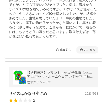
孫に購入しました。パウパトロールが大好きで購入したの
ですが、とても可愛いパジャマでした。孫は、普段から、
サイズ80の物を着ているのですが、80のサイズが無かった
ので、少し大きめのサイズ90を購入しました。が、結構小
さめでした。生地も思っていたより、薄めの生地でした。
もう少し、厚手の物が良かったかなと思います。真冬に着
るには少し寒そうなので、これから、秋にかけて、着るの
には、ちょうど良い薄さだと思います。取り敢えずは、孫
が喜ぶ顔が見れて良かったです。
違反報告
いいね
0
【送料無料】プリントキッズ 子供服 ジュニ
ア 上下セットルームウェア パジャマ 半袖&a
mp;短パン(スーパーマリオ)90cm〜130cm
貴公子ショップ
春夏 薄手綿100％
サイズはかなり小さめ
2023/5/18
2