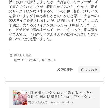
孫にお揃いで購入しましたが、大好きなマリオブラザーズ
で喜んでくれましたが、着用させてみたら、かなり、普通
のサイズよひかなり小さめで、下の子供は普段は90サイズ
を着ていますが来年も着れると良いかなと思って大きめの1
00のサイズを購入しましたが、結構ピッタリでした。上の
子供は、大きめのサイズが無かった為130を購入しました
が、ピチピチで着れませんでした。こういった、部屋着タ
イプの物は、普段のサイズより大きめに作られていた方が
良いのになたえ思いました。
購入した商品
色/グリーン/ブルー、サイズ/100
違反報告
いいね
0
羽毛布団 シングル ロング 洗える 掛け布団
冬用 冬 日本製 増量1.2キロ ホワイトダック
ダウン93％ 暖かい 羽毛 99907316
タンスのゲン Design the Future