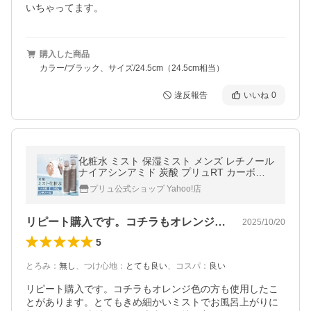
いちゃってます。
購入した商品
カラー/ブラック、サイズ/24.5cm（24.5cm相当）
違反報告
いいね
0
化粧水 ミスト 保湿ミスト メンズ レチノール
ナイアシンアミド 炭酸 プリュRT カーボニ
ック リバイバルミスト 150g 2本セット ポイ
プリュ公式ショップ Yahoo!店
ント利用
リピート購入です。コチラもオレンジ色の…
2025/10/20
5
とろみ
：
無し
、
つけ心地
：
とても良い
、
コスパ
：
良い
リピート購入です。コチラもオレンジ色の方も使用したこ
とがあります。とてもきめ細かいミストでお風呂上がりに