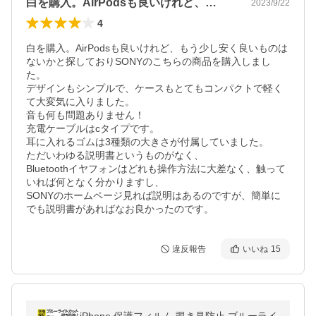
白を購入。AirPodsも良いけれど、…
2023/9/22
4
白を購入。AirPodsも良いけれど、もう少し安く良いものは
ないかと探しておりSONYのこちらの商品を購入しまし
た。

デザインもシンプルで、ケースもとてもコンパクトで軽く
て大変気に入りました。

音も何も問題ありません！

充電ケーブルはcタイプです。

耳に入れるゴムは3種類の大きさが付属していました。

ただいわゆる説明書というものがなく、

Bluetoothイヤフォンはどれも操作方法に大差なく、触って
いれば何となく分かりますし、

SONYのホームページ見れば説明はあるのですが、簡単に
でも説明書があればなお良かったのです。
違反報告
いいね
15