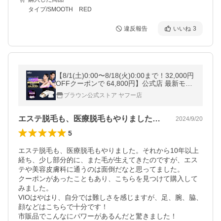
タイプ/SMOOTH RED
違反報告
いいね
3
【8/1(土)0:00〜8/18(火)0:00まで！32,000円
OFFクーポンで 64,800円】公式店 最新モデ
ル 脱毛器・光美容器のブラウン シルクエキ
ブラウン公式ストア ヤフー店
スパート PL-5221 爆買
エステ脱毛も、医療脱毛もやりました。そ…
2024/9/20
5
エステ脱毛も、医療脱毛もやりました。それから10年以上
経ち、少し部分的に、また毛が生えてきたのですが、エス
テや美容皮膚科に通うのは面倒だなと思ってました。

クーポンがあったこともあり、こちらを見つけて購入して
みました。

VIOはやはり、自分では難しさを感じますが、足、腕、脇、
顔などはこちらで十分です！

市販品でこんなにパワーがあるんだと驚きました！
