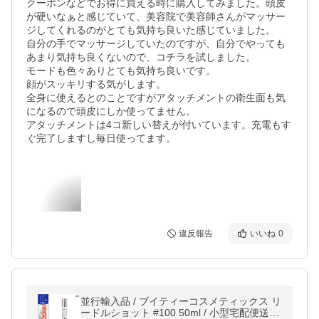
クーポンなどでお得に買える時に購入してみました。頭皮
が硬いなぁと感じていて、美容院で美容師さんがマッサー
ジしてくれるのがとても気持ち良いた感じていました。

自分の手でマッサージしていたのですが、自分でやっても
あまり気持ち良くないので、コチラを試しました。

モードも色々ありとても気持ち良いです。

顔がスッキリする気がします。

全身に使えるとのことですがアタッチメントの衛生面も気
になるので頭皮にしか使ってません。

アタッチメントは4コ新しい替えが付いています。充電もす
ぐ完了しますし毎日使ってます。
違反報告
いいね
0
並行輸入品 / ブイティーコスメティックス リ
ードルショット #100 50ml / 小型宅配便送料