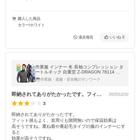
購入した商品
カラー/ホワイト
違反報告
いいね
0
作業服 インナー 冬 長袖コンプレッション タ
ートルネック 自重堂 Z-DRAGON 78114 吸
湿発熱 吸汗速乾 ストレッチ 秋冬用 SS-EL
作業服・鳶服・安全靴のサンワーク
メール便対象
即納されてありがたかったです。フィット…
2025/12/10
3
即納されてありがたかったです。

フィット感もよく、首周りも隙間無いので保温効果は

高そうですね。重ね着や裏起毛タイプの服のインナーにす
ると

効果が高そうですね。