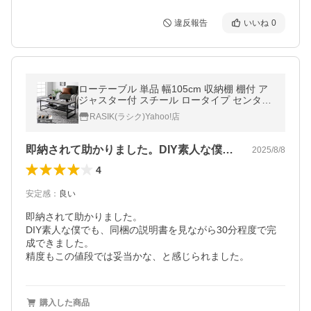
違反報告
いいね
0
ローテーブル 単品 幅105cm 収納棚 棚付 ア
ジャスター付 スチール ロータイプ センター
テーブル リビングテーブル Rectico レクテ
RASIK(ラシク)Yahoo!店
ィコ 送料無料
即納されて助かりました。DIY素人な僕…
2025/8/8
4
安定感
：
良い
即納されて助かりました。

DIY素人な僕でも、同梱の説明書を見ながら30分程度で完
成できました。

精度もこの値段では妥当かな、と感じられました。
購入した商品