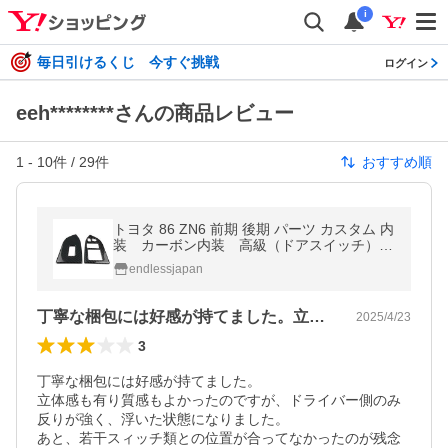
i
毎日引けるくじ 今すぐ挑戦
ログイン
eeh********さんの商品レビュー
1
-
10
件 /
29
件
おすすめ順
トヨタ 86 ZN6 前期 後期 パーツ カスタム 内
装 カーボン内装 高級（ドアスイッチ）パ
ネル インテリアパネル アクセサリー セカン
endlessjapan
ドステージ
丁寧な梱包には好感が持てました。立体感…
2025/4/23
3
丁寧な梱包には好感が持てました。

立体感も有り質感もよかったのですが、ドライバー側のみ

反りが強く、浮いた状態になりました。

あと、若干スィッチ類との位置が合ってなかったのが残念