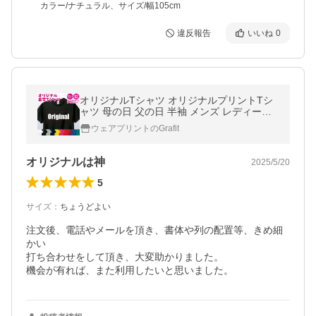
カラー/ナチュラル、サイズ/幅105cm
違反報告
いいね
0
オリジナルTシャツ オリジナルプリントTシ
ャツ 母の日 父の日 半袖 メンズ レディース
大きいサイズ オーダーメイド チームオーダ
ウェアプリントのGrafit
ー プレゼント ギフト 送料無料
オリジナルは神
2025/5/20
5
サイズ
：
ちょうどよい
注文後、電話やメールを頂き、書体や列の配置等、きめ細
かい

打ち合わせをして頂き、大変助かりました。

機会が有れば、また利用したいと思いました。