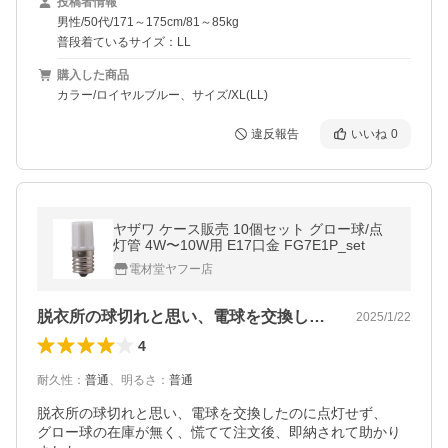
投稿者情報
男性/50代/171～175cm/81～85kg
普段着ているサイズ：LL
購入した商品
カラー/ロイヤルブルー、サイズ/XL(LL)
違反報告
いいね
0
ヤザワ ケース販売 10個セット グロー球/点
灯管 4W〜10W用 E17口金 FG7E1P_set
電材堂ヤフー店
脱衣所の球切れと思い、電球を交換したの…
2025/1/22
4
耐久性
：
普通
、
明るさ
：
普通
脱衣所の球切れと思い、電球を交換したのに点灯せず、

グロー球の在庫が無く、慌てて注文後、即納されて助かり