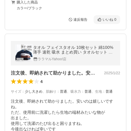
購入した商品
カラー/ブラック
違反報告
いいね
0
タオル フェイスタオル 10枚セット 綿100%
薄手 速乾 吸水 まとめ買い タオルセット 無
地 エステ サロン 美容室 コットン 無地 丈夫
ララマルYahoo!店
業務用 黒 34×86cm
注文後、即納されて助かりました。安いの…
2025/1/22
4
サイズ
：
少し大きめ
、
肌触り
：
普通
、
吸水力
：
普通
、
生地
：
普通
注文後、即納されて助かりました。安いのは嬉しいです
ね。

ただ、使用前に洗濯したら生地の端材みたいな物が

出ました。

使用して洗濯のたび出ると困りますね。

今後出なければ幸いです