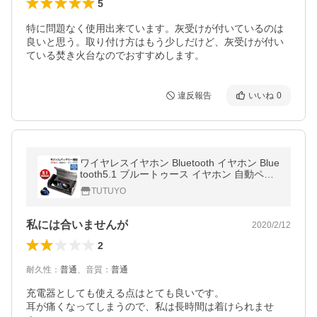
5
特に問題なく使用出来ています。灰受けが付いているのは
良いと思う。取り付け方はもう少しだけど、灰受けが付い
ている焚き火台なのでおすすめします。
違反報告
いいね
0
ワイヤレスイヤホン Bluetooth イヤホン Blue
tooth5.1 ブルートゥース イヤホン 自動ペア
リング 両耳 左右分離型 音量調整 IPX7防水 i
TUTUYO
Phone/Andoroid 多機種対応
私には合いませんが
2020/2/12
2
耐久性
：
普通
、
音質
：
普通
充電器としても使える点はとても良いです。

耳が痛くなってしまうので、私は長時間は着けられませ