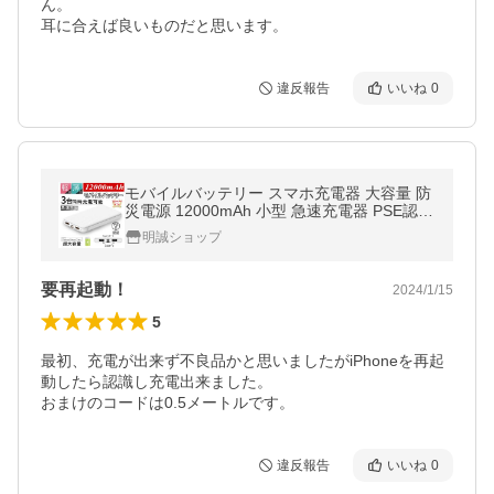
ん。

耳に合えば良いものだと思います。
違反報告
いいね
0
モバイルバッテリー スマホ充電器 大容量 防
災電源 12000mAh 小型 急速充電器 PSE認証
済 3台同時充電 iPhone/iPad/Android対応【P
明誠ショップ
L保険加入済み製品・安心】
要再起動！
2024/1/15
5
最初、充電が出来ず不良品かと思いましたがiPhoneを再起
動したら認識し充電出来ました。

おまけのコードは0.5メートルです。
違反報告
いいね
0