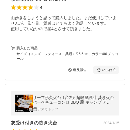
4
山歩きをしようと思って購入しました。まだ使用していま
せんが、見た目、質感はとてもよく満足しています。

使用していないので星4とさせて頂きました。
購入した商品
サイズ（メンズ レディース 共通）/25.5cm、カラー/06.チャコ
ール
違反報告
いいね
0
リーフ形焚火台 1台2役 超軽量設計 焚き火台
バーベキューコンロ BBQ 薪 キャンプ アウ
トドア SouthLight コンパクト 簡単組立 収納
アスカトップ
袋付属 sl-fht01
灰受け付きの焚き火台
2024/1/15