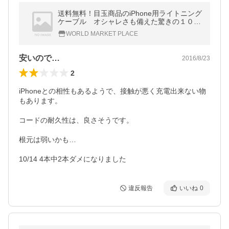
送料無料！目玉商品のiPhone用ライトニング
ケーブル オシャレさも備えた驚きの１０色
展開！ アイフォン6 5s iPhone6s SE Plus Lig
WORLD MARKET PLACE
htning USBケーブル 予約可能
安いので…
2016/8/23
2
iPhoneとの相性もあるようで、接触が悪く充電出来ない物
もあります。

コードの耐久性は、良さそうです。

根元は弱いかも…

10/14 4本中2本ダメになりました
違反報告
いいね
0