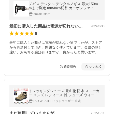
ノギス デジタル デジタルノギス 最大150m
mまで測定 mm/inch切替 カーボンファイバ
ー製 液晶 工具 測定
isozaki-store
最初に購入した商品は電源が切れない物で…
2024/8/30
5
最初に購入した商品は電源が切れない物でしたが、ストア
から再送付して頂き、問題なく使えています。金属の物と
違い、おもちゃ感は有りますか、良かったと思います。
違反報告
いいね
0
トレッキングシューズ 登山靴 防水 スニーカ
ー メンズ レディース 靴 シューズ ウォーキ
ングシューズ 登山 アウトドア
LAD WEATHER ラドウェザー 公式
まだ使用していませんが…
2025/3/11