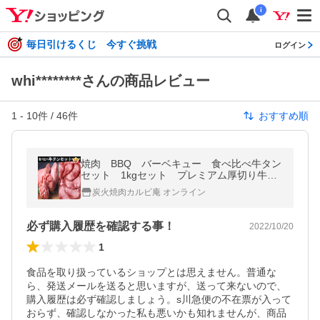
i
毎日引けるくじ 今すぐ挑戦
ログイン
whi********さんの商品レビュー
1
-
10
件 /
46
件
おすすめ順
焼肉 BBQ バーベキュー 食べ比べ牛タン
セット 1kgセット プレミアム厚切り牛タ
ン250g×2 霜降り牛タン250g×2
炭火焼肉カルビ庵 オンライン
必ず購入履歴を確認する事！
2022/10/20
1
食品を取り扱っているショップとは思えません。普通な
ら、発送メールを送ると思いますが、送って来ないので、
購入履歴は必ず確認しましょう。s川急便の不在票が入って
おらず、確認しなかった私も悪いかも知れませんが、商品