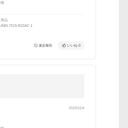
情報
た商品
583-7515-R23AC-1
違反報告
いいね
0
2020/11/4