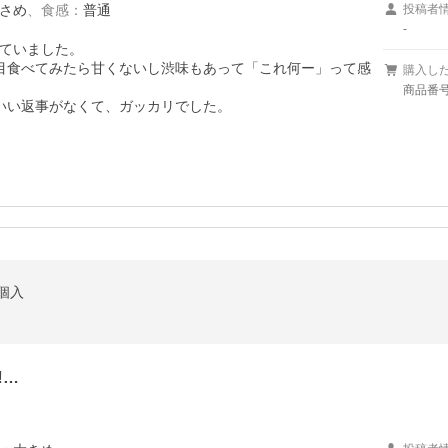
さめ
、
食感
：
普通
投稿者
-
ていました。

目食べてみたら甘くないし渋味もあって「これ何ー」って感
購入し
商品番号/
いい返事がなくて、ガッカリでした。
8個入
‼…