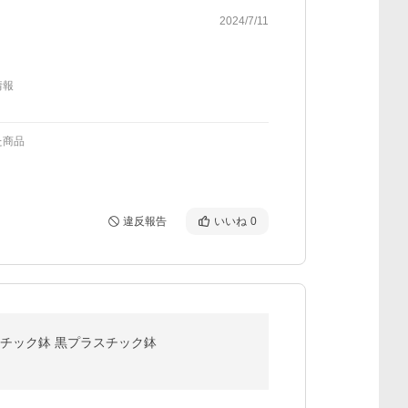
2024/7/11
情報
た商品
違反報告
いいね
0
ラスチック鉢 黒プラスチック鉢