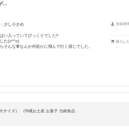
が…
：
少し小さめ
投稿者
-
い入っていてびっくりでした‼️

o^^o)

購入し
らそんな事なんか何処かに飛んで行く感じでした。

-


（大サイズ） /沖縄お土産 お菓子 当銘食品