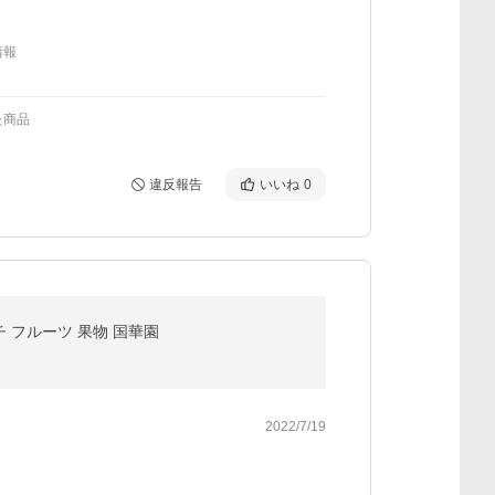
情報
た商品
違反報告
いいね
0
 フルーツ 果物 国華園
2022/7/19