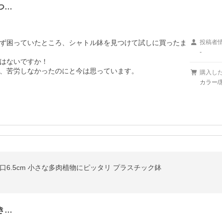
つ…
ず困っていたところ、シャトル鉢を見つけて試しに買ったま
投稿者
-
はないですか！

、苦労しなかったのにと今は思っています。
購入し
カラー/
間口6.5cm 小さな多肉植物にピッタリ プラスチック鉢
き…