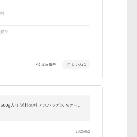
情報
た商品
違反報告
いいね
1
北海道より産地直送 赤井川村滝本農場の有機JASグリーンアスパラ「カルデラの貴公子」 極太2Lサイズ 約500g入り 送料無料 アスパラガス ※クール便発送
2025/6/2