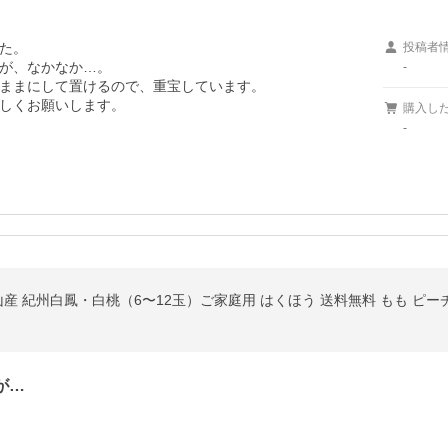
た。

投稿者
が、なかなか…。

-
ままにして置けるので、重宝しています。

しくお願いします。
購入し
-
産 紀州白鳳・白桃（6〜12玉）ご家庭用 はくほう 送料無料 もも ピーチ
が…