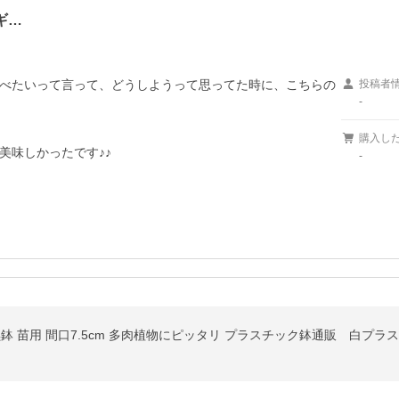
ギ…
べたいって言って、どうしようって思ってた時に、こちらの
投稿者
-
購入し
味しかったです♪♪

-
鉢 黒鉢 苗用 間口7.5cm 多肉植物にピッタリ プラスチック鉢通販 白プ