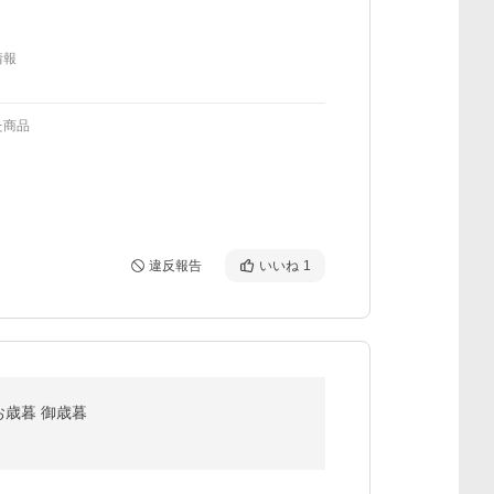
情報
た商品
違反報告
いいね
1
お歳暮 御歳暮