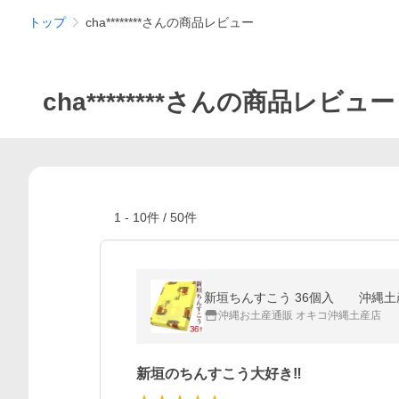
トップ
cha********さんの商品レビュー
cha********さんの商品レビュー
1
-
10
件 /
50
件
新垣ちんすこう 36個入 沖縄土
沖縄お土産通販 オキコ沖縄土産店
新垣のちんすこう大好き‼️