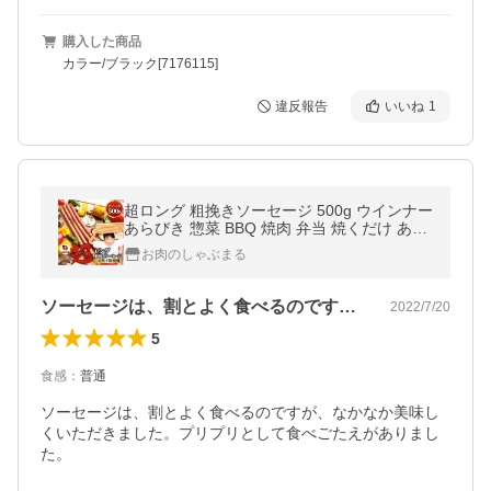
購入した商品
カラー/ブラック[7176115]
違反報告
いいね
1
超ロング 粗挽きソーセージ 500g ウインナー
あらびき 惣菜 BBQ 焼肉 弁当 焼くだけ あす
つくキャンプ 爆買
お肉のしゃぶまる
ソーセージは、割とよく食べるのですが、…
2022/7/20
5
食感
：
普通
ソーセージは、割とよく食べるのですが、なかなか美味し
くいただきました。プリプリとして食べごたえがありまし
た。