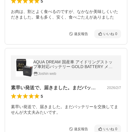
5
お肉は、割とよく食べるのですが、なかなか美味しくいた
だきました。量も多く、安く、食べごたえがありました
違反報告
いいね
0
AQUA DREAM 国産車 アイドリングストッ
プ車対応バッテリー GOLD BATTERY メン
テナンスフリータイプ(他商品との同時購入
Joshin web
不可)GBM-55 返品種別B
素早い発送で、届きました。まだバッテリ…
2026/2/7
5
素早い発送で、届きました。まだバッテリーを交換してま
せんが大丈夫みたいです。
違反報告
いいね
0