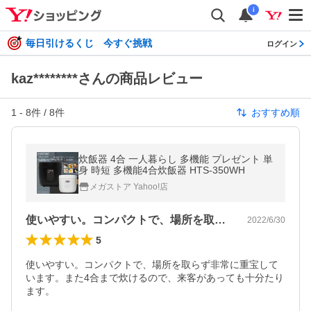
i
毎日引けるくじ 今すぐ挑戦
ログイン
kaz********さんの商品レビュー
1
-
8
件 /
8
件
おすすめ順
炊飯器 4合 一人暮らし 多機能 プレゼント 単
身 時短 多機能4合炊飯器 HTS-350WH
メガストア Yahoo!店
使いやすい。コンパクトで、場所を取らず…
2022/6/30
5
使いやすい。コンパクトで、場所を取らず非常に重宝して
います。また4合まで炊けるので、来客があっても十分たり
ます。