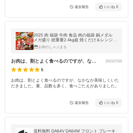
違反報告
いいね
0
2025 肉 福袋 牛肉 食品 肉の福袋 銅メダル
メガ盛り 総重量2.4kg超 焼くだけ＆レンジで
簡単調理！ランキング1位＆人気のお肉豪華
お肉のしゃぶまる
セット 焼肉 ハラミ 爆買
お肉は、割とよく食べるのですが、なかな…
2022/7/20
5
お肉は、割とよく食べるのですが、なかなか美味しくいた
だきました。量、品数も多く、食べごたえがありました。
違反報告
いいね
0
送料無料 DA64V DA64W フロント ブレーキ