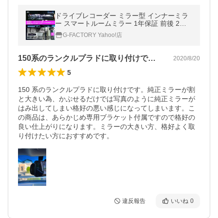
ドライブレコーダー ミラー型 インナーミラ
ー スマートルームミラー 1年保証 前後 2カ
メラ ドラレコ ノイズ対策済 フルHD【SH2
G-FACTORY Yahoo!店
+常時ケーブル】
150系のランクルプラドに取り付けです…
2020/8/20
5
150 系のランクルプラドに取り付けです。純正ミラーが割
と大きい為、かぶせるだけでは写真のように純正ミラーが
はみ出してしまい格好の悪い感じになってしまいます。こ
の商品は、あらかじめ専用ブラケット付属ですので格好の
良い仕上がりになります。ミラーの大きい方、格好よく取
り付けたい方におすすめです。
違反報告
いいね
0