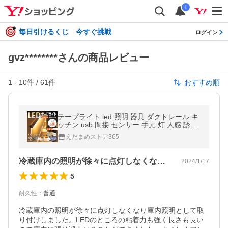
i
毎日引けるくじ 今すぐ挑戦
ログイン
gvz********さんの商品レビュー
1
-
10
件 /
61
件
おすすめ順
テープライト led 照明 器具 ダクトレール キ
ッチン usb 間接 センサー 手元 灯 人感 誘導
ステージ 台所 蛍光
えだまめストア365
冷蔵庫内の照明が徐々に点灯しなくなり庫…
2024/1/17
5
耐久性
：
普通
冷蔵庫内の照明が徐々に点灯しなくなり庫内照明として取
り付けしました。LEDのところの粘着力も強く長さも長い