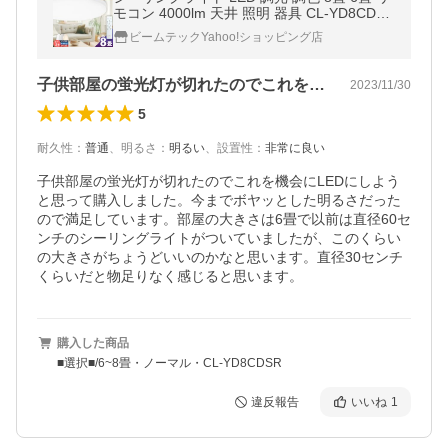
モコン 4000lm 天井 照明 器具 CL-YD8CDSR
CL-YD8CDSTAR 1年製品保証
ビームテックYahoo!ショッピング店
子供部屋の蛍光灯が切れたのでこれを機会…
2023/11/30
5
耐久性
：
普通
、
明るさ
：
明るい
、
設置性
：
非常に良い
子供部屋の蛍光灯が切れたのでこれを機会にLEDにしよう
と思って購入しました。今までボヤッとした明るさだった
ので満足しています。部屋の大きさは6畳で以前は直径60セ
ンチのシーリングライトがついていましたが、このくらい
の大きさがちょうどいいのかなと思います。直径30センチ
くらいだと物足りなく感じると思います。
購入した商品
■選択■/6~8畳・ノーマル・CL-YD8CDSR
違反報告
いいね
1