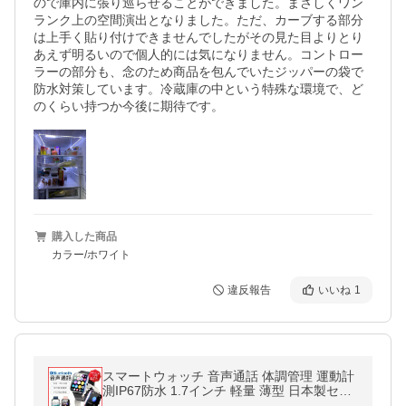
ので庫内に張り巡らせることができました。まさしくワン
ランク上の空間演出となりました。ただ、カーブする部分
は上手く貼り付けできませんでしたがその見た目よりとり
あえず明るいので個人的には気になりません。コントロー
ラーの部分も、念のため商品を包んでいたジッパーの袋で
防水対策しています。冷蔵庫の中という特殊な環境で、ど
のくらい持つか今後に期待です。
購入した商品
カラー/ホワイト
違反報告
いいね
1
スマートウォッチ 音声通話 体調管理 運動計
測IP67防水 1.7インチ 軽量 薄型 日本製セン
サー 日本語 大画面 多機能 男女兼用 2023 最