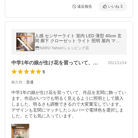
違反報告
いいね
3
人感 センサーライト 室内 LED 薄型 40cm 玄
関 廊下 クローゼット ライト 照明 屋内 マグ
ネット取付 USB 充電式 バーライト 防災グッ
NARU Yahoo!ショッピング店
ズ おしゃれ 2022最新モデル
中学1年の娘が生け花を習っていて、作品…
2021/11/14
5
耐久性
：
普通
中学1年の娘が生け花を習っていて、作品を玄関に飾ってい
ます。作品がいつでも明るく見えるように照明として購入
しました。明るさも調整できるので大変重宝しています。
デザインも玄関にマッチしたシルバーで電球色を選択しま
した。とても気に入っています。