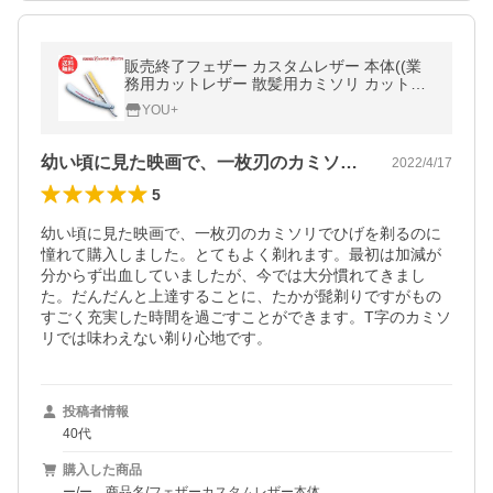
販売終了フェザー カスタムレザー 本体((業
務用カットレザー 散髪用カミソリ カット用
カミソリヘアカットレザー 美容師 理容室 床
YOU+
屋)2
幼い頃に見た映画で、一枚刃のカミソリで…
2022/4/17
5
幼い頃に見た映画で、一枚刃のカミソリでひげを剃るのに
憧れて購入しました。とてもよく剃れます。最初は加減が
分からず出血していましたが、今では大分慣れてきまし
た。だんだんと上達することに、たかが髭剃りですがもの
すごく充実した時間を過ごすことができます。T字のカミソ
リでは味わえない剃り心地です。
投稿者情報
40代
購入した商品
ー/ー、商品名/フェザーカスタムレザー本体