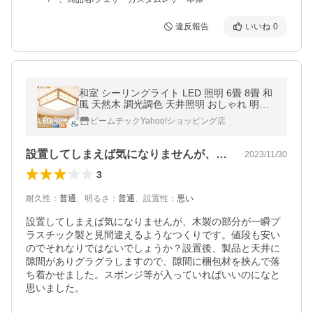
違反報告
いいね
0
和室 シーリングライト LED 照明 6畳 8畳 和
風 天然木 調光調色 天井照明 おしゃれ 明る
い 電球色 昼光色 昼白色 常夜灯 省エネ CL-2
ビームテックYahoo!ショッピング店
D8JR
設置してしまえば気になりませんが、木製…
2023/11/30
3
耐久性
：
普通
、
明るさ
：
普通
、
設置性
：
悪い
設置してしまえば気になりませんが、木製の部分が一瞬プ
ラスチック製と見間違えるようなつくりです。値段も安い
のでそれなりではないでしょうか？設置後、製品と天井に
隙間がありグラグラしますので、隙間に梱包材を挟んで落
ち着かせました。スポンジ等が入っていればいいのになと
思いました。