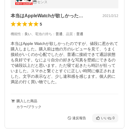
センス
新
本当はAppleWatchが欲しかった…
2021/2/12
5
機能性
：
良い
、
電池の持ち
：
普通
、
品質
：
普通
本当はApple Watchが欲しかったのですが、値段に惹かれて
購入しました。購入前は他の方のレビューを見て、うまく
接続がいくのか心配でしたが、普通に接続できて通話状態
も良好です。なにより自分の好きな写真を壁紙にできるの
で値段以上だと思います。ただ寝て起きたら時計が狂って
いました。スマホと繋ぐとすぐに正しい時間に修正されま
した。文字の表示など、少し違和感を感じます。個人的に
満足の行く買い物でした。
購入した商品
カラー/ブラック
違反報告
いいね
0