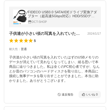
FIDECO USB3.0 SATA/IDEドライブ変換アダ
プター（超高速5Gbps対応）HDD/SSDデー
タ取り出せ SATA及びIDEの両方に対応SATA/
DCT-SHOP
IDE 2.5インチ / 3.5インチ
子供達が小さい頃の写真を入れていたはず…
2024/1/17
5
耐久性
：
普通
子供達が小さい頃の写真を入れていたはずのUSBメモリの
データが消えていて見れなくなってしまい、縋る思いで本
商品に辿りつきました。私は全くのPC初心者ですが、なん
とか昔のパソコンのハードディスクを取り出し、本商品に
接続し無事データを取り出すことができました。本当に助
かりました。ありがとうございます。
違反報告
いいね
0