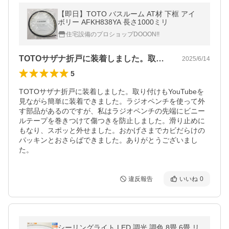
【即日】TOTO バスルーム AT材 下框 アイ
ボリー AFKH838YA 長さ1000ミリ
住宅設備のプロショップDOOON!!
TOTOサザナ折戸に装着しました。取り…
2025/6/14
5
TOTOサザナ折戸に装着しました。取り付けもYouTubeを
見ながら簡単に装着できました。ラジオペンチを使って外
す部品があるのですが、私はラジオペンチの先端にビニー
ルテープを巻きつけて傷つきを防止しました。滑り止めに
もなり、スポッと外せました。おかげさまでカビだらけの
パッキンとおさらばできました。ありがとうございまし
た。
違反報告
いいね
0
シーリングライト LED 調光 調色 8畳 6畳 リ