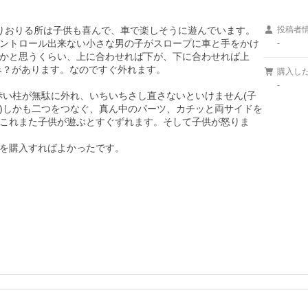
りおりる所は子供も喜んで、車で楽しそうに遊んでいます。

投稿者
ントロール出来ない小さな男の子がスロープに車と手をかけ
-
かと思うくらい、上に合わせれば下が、下に合わせれば上
？があります。なのですぐ外れます。

購入し
-
赤い柱が無駄に外れ、いちいちさし直さないといけません(子
)しかも二つをつなぐ、真ん中のパーツ、カチッと両サイドを
これまた子供が遊ぶとすぐずれます。そして子供が怒りま
を購入すればよかったです。