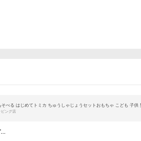
あそべる はじめてトミカ ちゅうしゃじょうセットおもちゃ こども 子供 男
ッピング店
プ…