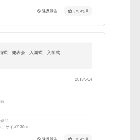
違反報告
いいね
0
結婚式 発表会 入園式 入学式
2018/5/14
情報
た商品
ク、サイズ/130cm
違反報告
いいね
0