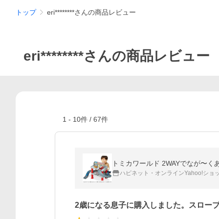
トップ
eri********さんの商品レビュー
eri********さんの商品レビュー
1
-
10
件 /
67
件
トミカワールド 2WAYでなが〜く
ハピネット・オンラインYahoo!ショ
2歳になる息子に購入しました。スロー