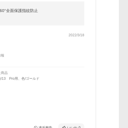
型 360°全面保護指紋防止
2022/3/18
情報
た商品
/13 Pro用、色/ゴールド
違反報告
いいね
0