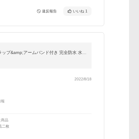
違反報告
いいね
1
【2個セット】 防水ケース iphone スマホ IPX8防水 6.5インチ以下機種対応 指紋/Face ID認証 ネックストラップ&amp;アームバンド付き 完全防水 水中撮影 海水浴
2022/8/18
情報
た商品
黒二枚