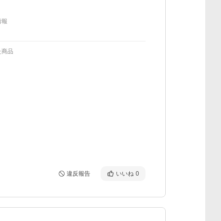
情報
た商品
違反報告
いいね
0