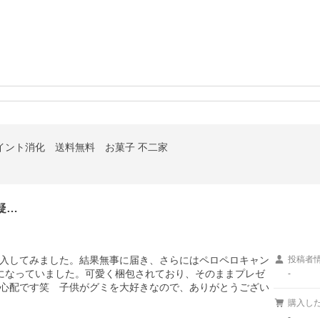
ポイント消化 送料無料 お菓子 不二家
疑…
入してみました。結果無事に届き、さらにはペロペロキャン
投稿者
になっていました。可愛く梱包されており、そのままプレゼ
-
心配です笑　子供がグミを大好きなので、ありがとうござい
購入し
-