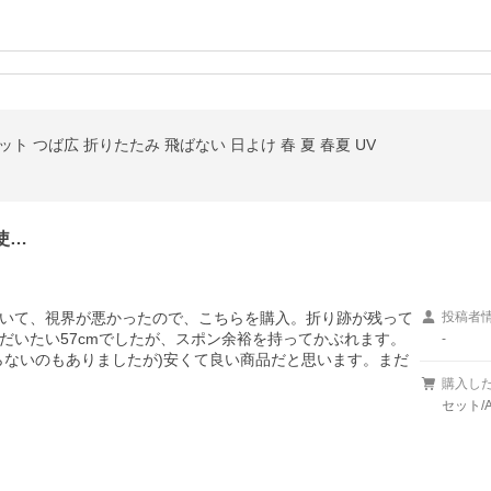
ット つば広 折りたたみ 飛ばない 日よけ 春 夏 春夏 UV
使…
いて、視界が悪かったので、こちらを購入。折り跡が残って
投稿者
だいたい57cmでしたが、スポン余裕を持ってかぶれます。
-
らないのもありましたが)安くて良い商品だと思います。まだ
購入し
セット/