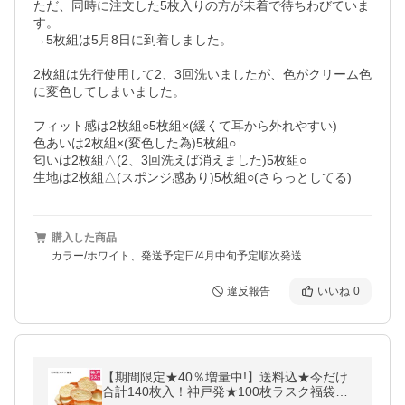
ただ、同時に注文した5枚入りの方が未着で待ちわびていま
す。

→5枚組は5月8日に到着しました。

2枚組は先行使用して2、3回洗いましたが、色がクリーム色
に変色してしまいました。

フィット感は2枚組○5枚組×(緩くて耳から外れやすい)

色あいは2枚組×(変色した為)5枚組○

匂いは2枚組△(2、3回洗えば消えました)5枚組○

生地は2枚組△(スポンジ感あり)5枚組○(さらっとしてる)
購入した商品
カラー/ホワイト、発送予定日/4月中旬予定順次発送
違反報告
いいね
0
【期間限定★40％増量中!】送料込★今だけ
合計140枚入！神戸発★100枚ラスク福袋