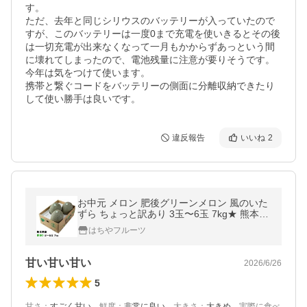
す。

ただ、去年と同じシリウスのバッテリーが入っていたので
すが、このバッテリーは一度0まで充電を使いきるとその後
は一切充電が出来なくなって一月もかからずあっという間
に壊れてしまったので、電池残量に注意が要りそうです。

今年は気をつけて使います。

携帯と繋ぐコードをバッテリーの側面に分離収納できたり
して使い勝手は良いです。
違反報告
いいね
2
お中元 メロン 肥後グリーンメロン 風のいた
ずら ちょっと訳あり 3玉〜6玉 7kg★ 熊本県
ギフト
はちやフルーツ
甘い甘い甘い
2026/6/26
5
甘さ
：
すごく甘い
、
鮮度
：
非常に良い
、
大きさ
：
大きめ
、
実際に食べ