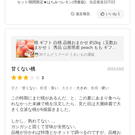
セット/期間限定★はちみつレモン(増量版)、当店発送日/7/22
違反報告
いいね
1
桃 ギフト 白桃 品種おまかせ 約2kg（玉数お
まかせ ） 秀品 山形県産 peach もも ギフト
pc15
JAてんどうフーズ うまいもの通販
甘くない桃
2021/10/2
3
甘さ
：
甘くない
、
鮮度
：
良い
、
大きさ
：
大きめ
、
食感
：
硬い
この時期にまだ桃があるんだ、と、この夏にあまり食べら
れなかった未練で桃を注文したら、見た目は大層綺麗で大
きく立派な桃が6個届きました。

しかし、熟れてない…。

ガシガシと固くて甘味が全然ない。

品種が分かれば特徴とかネットで調べるのですが、品種お