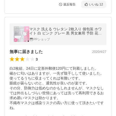
違反報告
いいね
12
マスク 洗える ウレタン 2枚入り 個包装 ホワ
イト 白 ピンク グレー 黒 男女兼用 予防 花粉
風邪 かぜ ウイルス 対策 送料無料
PPショップ
無事に届きました
2020/4/27
3
白2枚組、24日に定形外郵便120円にて到着しました。

確かに匂いはありますが、一先ず陰干しして使いました。

使ってるうちに収まってくれば有難いです。

眼鏡が曇らないのと、通気性が良いのが楽です。

その分、防御力は低めなのかもしれませんが、マスクなし
では外出もしづらい世情にあっては洗って再利用できるお
求め易いマスクは助かります。

不織布マスクは感染リスクの高い方に使って頂きたいです
ね。
