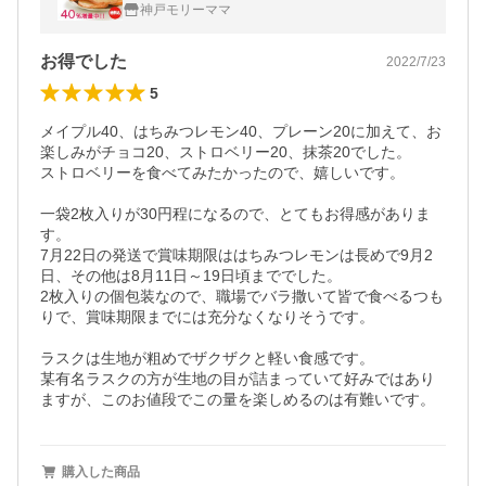
（ご自宅用簡易包装）
神戸モリーママ
お得でした
2022/7/23
5
メイプル40、はちみつレモン40、プレーン20に加えて、お
楽しみがチョコ20、ストロベリー20、抹茶20でした。

ストロベリーを食べてみたかったので、嬉しいです。

一袋2枚入りが30円程になるので、とてもお得感がありま
す。

7月22日の発送で賞味期限ははちみつレモンは長めで9月2
日、その他は8月11日～19日頃まででした。

2枚入りの個包装なので、職場でバラ撒いて皆で食べるつも
りで、賞味期限までには充分なくなりそうです。

ラスクは生地が粗めでザクザクと軽い食感です。

某有名ラスクの方が生地の目が詰まっていて好みではあり
購入した商品