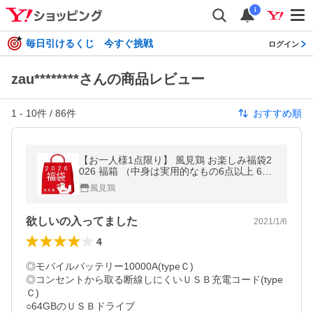
i
毎日引けるくじ 今すぐ挑戦
ログイン
zau********さんの商品レビュー
1
-
10
件 /
86
件
おすすめ順
【お一人様1点限り】 風見鶏 お楽しみ福袋2
026 福箱 （中身は実用的なもの6点以上 600
0円相当） 卓上扇風機 数量限定 FUKUBUKU
風見鶏
RO2026 ◆宅
欲しいの入ってました
2021/1/6
4
◎モバイルバッテリー10000A(typeＣ)

◎コンセントから取る断線しにくいＵＳＢ充電コード(type
Ｃ)

○64GBのＵＳＢドライブ
