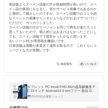
英語版よりスペイン語版の方が収録時間が長いので、スペ
イン語の復習にもなるし、何かサービス画像でもあるのか
と期待して購入したのですが、スペイン語圏でのコミケ的
なイベントの画像やインタビューなどがおまけでついてい
ただけで、ガッカリしました。

スペイン語版の方がリージョンも同じで再生が楽だろうと
思ってもいたので、個人的にはおまけはなかったことにし
ても、スペイン語版で丁度良かったかなと思います。

古いノートPCが専用再生機扱いです。

日本語版は巻数が多過ぎて場所を取るので、これくらいコ
ンパクトな方が有難いです。
違反報告
いいね
0
タブレット PC Incell FHD 4Kの超高解像度 P
C 10インチ Android14.0 simフリー 新品 GP
S 3480*2160 IPS液晶 simフリー 軽量 ネット
iRUKA総合量販ショップ
授業 人気 おすすめ
大画面です
2023/9/21