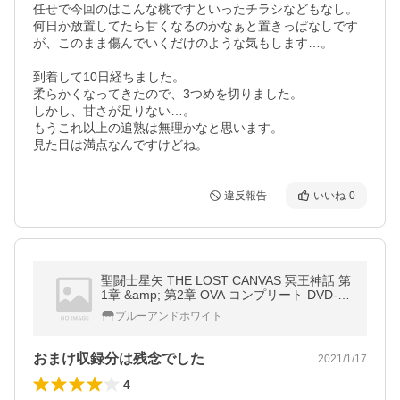
任せで今回のはこんな桃ですといったチラシなどもなし。

何日か放置してたら甘くなるのかなぁと置きっぱなしです
が、このまま傷んでいくだけのような気もします…。

到着して10日経ちました。

柔らかくなってきたので、3つめを切りました。

しかし、甘さが足りない…。

もうこれ以上の追熟は無理かなと思います。

見た目は満点なんですけどね。
違反報告
いいね
0
聖闘士星矢 THE LOST CANVAS 冥王神話 第
1章 &amp; 第2章 OVA コンプリート DVD-B
OX （全26話 650分） セイントセイヤ
ブルーアンドホワイト
おまけ収録分は残念でした
2021/1/17
4