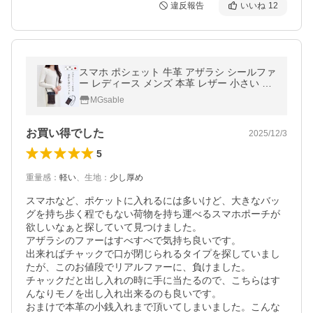
違反報告
いいね
12
スマホ ポシェット 牛革 アザラシ シールファ
ー レディース メンズ 本革 レザー 小さい ポ
ーチ ショルダー 斜めかけ ミニ バッグ 手作
MGsable
り 軽量 日本製 送料無料
お買い得でした
2025/12/3
5
重量感
：
軽い
、
生地
：
少し厚め
スマホなど、ポケットに入れるには多いけど、大きなバッ
グを持ち歩く程でもない荷物を持ち運べるスマホポーチが
欲しいなぁと探していて見つけました。

アザラシのファーはすべすべで気持ち良いです。

出来ればチャックで口が閉じられるタイプを探していまし
たが、このお値段でリアルファーに、負けました。

チャックだと出し入れの時に手に当たるので、こちらはす
んなりモノを出し入れ出来るのも良いです。

おまけで本革の小銭入れまで頂いてしまいました。こんな