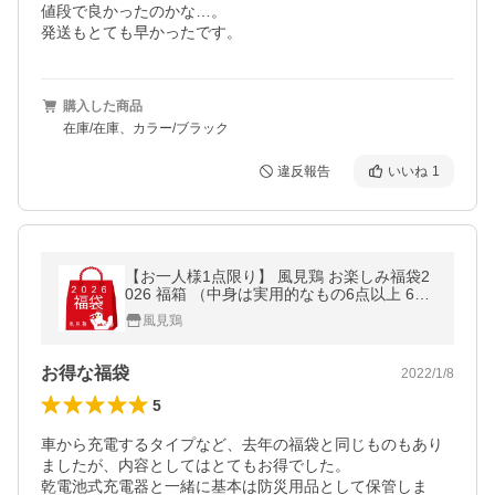
値段で良かったのかな…。

発送もとても早かったです。
購入した商品
在庫/在庫、カラー/ブラック
違反報告
いいね
1
【お一人様1点限り】 風見鶏 お楽しみ福袋2
026 福箱 （中身は実用的なもの6点以上 600
0円相当） 卓上扇風機 数量限定 FUKUBUKU
風見鶏
RO2026 ◆宅
お得な福袋
2022/1/8
5
車から充電するタイプなど、去年の福袋と同じものもあり
ましたが、内容としてはとてもお得でした。

乾電池式充電器と一緒に基本は防災用品として保管しま