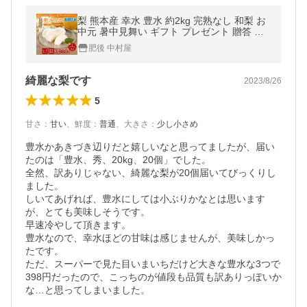
梨 熊本産 幸水 豊水 約2kg 完熟なし 和梨 お
中元 暑中見舞い ギフト プレゼント 贈答 先
行予約 クール便
肥後 中村屋
綺麗な梨です
2023/8/26
5
甘さ
：
甘い
、
鮮度
：
普通
、
大きさ
：
少し小さめ
豊水かあきづき辺りだと嬉しいなと思ってましたが、届い
たのは「豊水、秀、20kg、20個」でした。

全然、訳ありじゃない、綺麗な梨が20個届いてびっくりし
ました。

しいてあげれば、豊水にしては小ぶりかなとは思います
が、とても美味しそうです。

早速冷やして頂きます。

豊水なので、幸水ほどの甘味は感じませんが、美味しかっ
たです。

ただ、スーパーで見た目いまいちだけど大きな豊水な3つで
398円だったので、こっちのが値段も品質も訳ありっぽいか
な…と思ってしまいました。