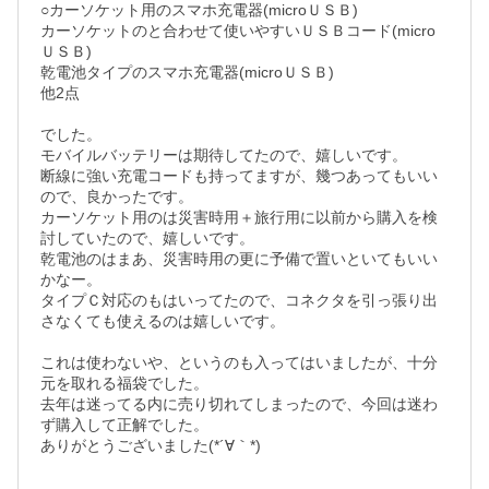
○カーソケット用のスマホ充電器(microＵＳＢ)

カーソケットのと合わせて使いやすいＵＳＢコード(micro
ＵＳＢ)

乾電池タイプのスマホ充電器(microＵＳＢ)

他2点

でした。

モバイルバッテリーは期待してたので、嬉しいです。

断線に強い充電コードも持ってますが、幾つあってもいい
ので、良かったです。

カーソケット用のは災害時用＋旅行用に以前から購入を検
討していたので、嬉しいです。

乾電池のはまあ、災害時用の更に予備で置いといてもいい
かなー。

タイプＣ対応のもはいってたので、コネクタを引っ張り出
さなくても使えるのは嬉しいです。

これは使わないや、というのも入ってはいましたが、十分
元を取れる福袋でした。

去年は迷ってる内に売り切れてしまったので、今回は迷わ
ず購入して正解でした。

ありがとうございました(*´∀｀*)