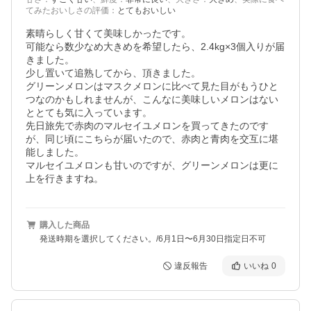
てみたおいしさの評価
：
とてもおいしい
素晴らしく甘くて美味しかったです。

可能なら数少なめ大きめを希望したら、2.4kg×3個入りが届
きました。

少し置いて追熟してから、頂きました。

グリーンメロンはマスクメロンに比べて見た目がもうひと
つなのかもしれませんが、こんなに美味しいメロンはない
ととても気に入っています。

先日旅先で赤肉のマルセイユメロンを買ってきたのです
が、同じ頃にこちらが届いたので、赤肉と青肉を交互に堪
能しました。

マルセイユメロンも甘いのですが、グリーンメロンは更に
上を行きますね。
購入した商品
発送時期を選択してください。/6月1日〜6月30日指定日不可
違反報告
いいね
0