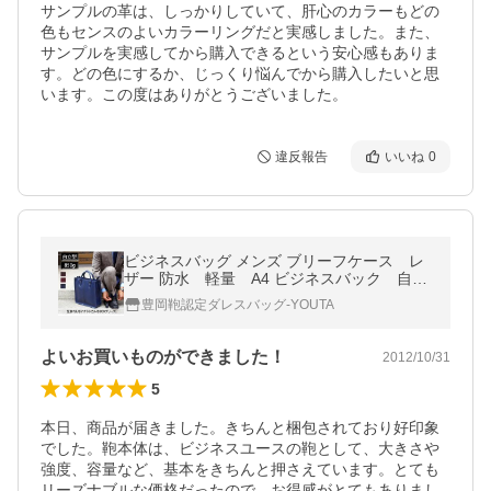
サンプルの革は、しっかりしていて、肝心のカラーもどの
色もセンスのよいカラーリングだと実感しました。また、
サンプルを実感してから購入できるという安心感もありま
す。どの色にするか、じっくり悩んでから購入したいと思
います。この度はありがとうございました。
違反報告
いいね
0
ビジネスバッグ メンズ ブリーフケース レ
ザー 防水 軽量 A4 ビジネスバック 自立
（ビジネスバッグ 通勤） 防水 Y-0066
豊岡鞄認定ダレスバッグ-YOUTA
よいお買いものができました！
2012/10/31
5
本日、商品が届きました。きちんと梱包されており好印象
でした。鞄本体は、ビジネスユースの鞄として、大きさや
強度、容量など、基本をきちんと押さえています。とても
リーズナブルな価格だったので、お得感がとてもありまし