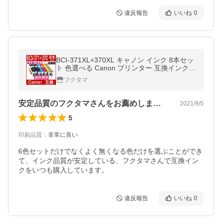
違反報告
いいね
0
BCI-371XL+370XL キャノン インク 8本セッ
ト 色選べる Canon プリンター 互換インクカ
ートリッジ 全色大容量 bci370 bci371 互換イ
フクタマ
ンク TS5030 TS8030
安定品質のフクタマさんをお薦めします！
2021/9/5
5
印刷品質
：
非常に良い
6色セットだけでなくよく無くなる色だけを選ぶことができ
て、インク品質が安定している、フクタマさんで互換イン
クをいつも購入しています。
違反報告
いいね
0