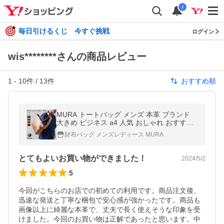
i
毎日引けるくじ 今すぐ挑戦
ログイン
wis********さんの商品レビュー
1
-
10
件 /
13
件
おすすめ順
MURA トートバッグ メンズ 本革 ブランド
大きめ ビジネス a4 人気 おしゃれ おすすめ
mura ムラ
財布バッグ メンズレディース MURA
とてもよいお買い物ができました！
2024/5/2
5
今回がこちらのお店での初めての利用です。商品注文後、
迅速な発送と丁寧な梱包で安心感が強かったです。商品も
画像以上に綺麗な本革で、丈夫で長く使えそうな印象を受
けました。今回のお買い物は正解であったと思います。中