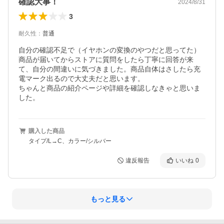
確認大事！
2024/8/31
3
耐久性
：
普通
自分の確認不足で（イヤホンの変換のやつだと思ってた）
商品が届いてからストアに質問をしたら丁寧に回答が来
て、自分の間違いに気づきました。商品自体はさしたら充
電マーク出るので大丈夫だと思います。

ちゃんと商品の紹介ページや詳細を確認しなきゃと思いま
した。
購入した商品
タイプ/L→C、カラー/シルバー
違反報告
いいね
0
もっと見る