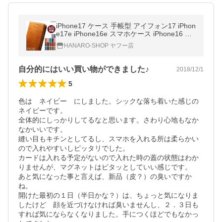
iPhone17 ケース 手帳型 アイフォン17 iPhon
e17e iPhone16e スマホケース iPhone16 ケ
ース iPhone17Pro iPhone14 16Pro iPhone A
HANARO-SHOP ヤフー店
ir 17ProMax iPhone16
自分的にはいい買い物ができました♪
2018/12/1
5
色は　ネイビー　にしました。シックな落ち着いた感じの
ネイビーです。

全体的にしっかりしてるなと思います。さわり心地もなか
なかいいです。

縫い目もキチンとしてるし、スマホを入れる所は柔らかい
ので入れやすいしピッタリでした。

カードは入れる予定がないので入れた時の蓋の状態はわか
りませんが、マグネットはピタッとしていい感じです。

あと気になった事と言えば、新品（皮？）の臭いですか
ね。

開けた最初の１日（半日かな？）は、ちょっと気になりま
したけど　顔を近づけなければ臭いませんし、２．３日も
すれば気にならなくなりました。手につくほどでもなかっ