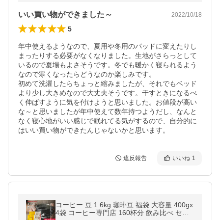
いい買い物ができました～
2022/10/18
5
年中使えるようなので、夏用や冬用のパッドに変えたりし
まったりする必要がなくなりました。生地がさらっとして
いるので夏場もよさそうです。冬でも暖かく寝られるよう
なので寒くなったらどうなのか楽しみです。

初めて洗濯したらちょっと縮みましたが、それでもベッド
より少し大きめなので大丈夫そうです。干すときになるべ
く伸ばすように気を付けようと思いました。お値段が高い
な～と思いましたが年中使えて数年持つようだし、なんと
なく寝心地がいい感じで眠れてる気がするので、自分的に
はいい買い物ができたんじゃないかと思います。　
違反報告
いいね
1
コーヒー 豆 1.6kg 珈琲豆 福袋 大容量 400gx
4袋 コーヒー専門店 160杯分 飲み比べ セッ