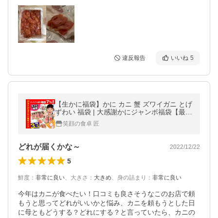
違反報告
いいね
5
【生かに福袋】かに カニ 蟹 ズワイガニ とげ
ずわい 福袋 | 大感謝かにジャンボ福袋【最大
8,689円お得】 19,800円?11,800円の生かに
笑顔の食卓 匠
5種からお届け
どれが届くかな～
2022/12/22
5
鮮度
：
非常に良い
、
大きさ
：
大きめ
、
身の詰まり
：
非常に良い
今年はカニが食べたい！口コミも良さそうなこのお店で頼
もうと思ってどれがいいかと悩み、カニを頼もうとした日
に母ともどうする？どれにする？と言っていたら、カニの