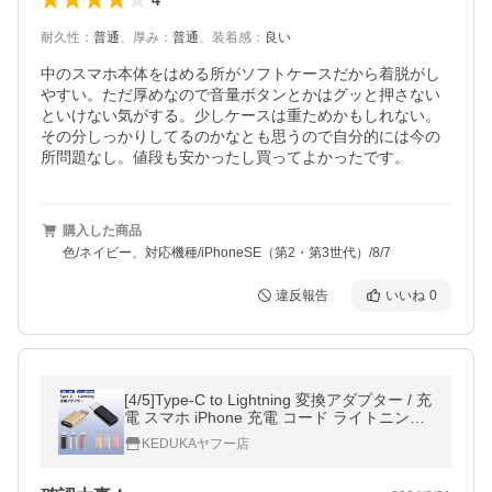
耐久性
：
普通
、
厚み
：
普通
、
装着感
：
良い
中のスマホ本体をはめる所がソフトケースだから着脱がし
やすい。ただ厚めなので音量ボタンとかはグッと押さない
といけない気がする。少しケースは重ためかもしれない。
その分しっかりしてるのかなとも思うので自分的には今の
所問題なし。値段も安かったし買ってよかったです。
購入した商品
色/ネイビー、対応機種/iPhoneSE（第2・第3世代）/8/7
違反報告
いいね
0
[4/5]Type-C to Lightning 変換アダプター / 充
電 スマホ iPhone 充電 コード ライトニング
タイプC 変換 コネクタ USB-C iPhone15
KEDUKAヤフー店