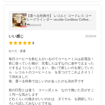
【選べる特典付】 レコルト コードレス コー
ヒーグラインダー recolte Cordless Coffee G
rinder RCM-3 充電 コーヒーミル 電動 コン
plywood
パクト 臼式
いい感じ
2026/5/4
5
耐久性
：
普通
毎日コーヒーを飲む人がいるのでコーヒーミルは必需品！

前に使っていた物が、充電したはずなのに途中で止まった
りするようになってしまい、急いで新しいのを探していた
ら　レコルトのコーヒーミル　を見つけてこれよさそう！
で決めました

後、選べる特典でほしいのがあったのも決め手です

前の臼型とは違う　コーン式ミル　なので挽いた豆がすご
く均一な気がします

どれくらいの挽きがいいのかは　ダイヤル　を調節してい
ろいろ試してみないとですね
