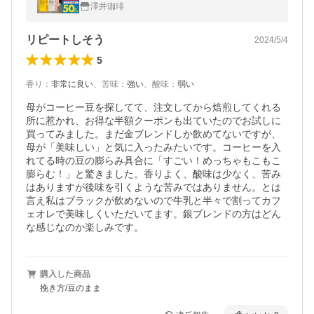
ト 金と銀のビターブレンド 【TS】
澤井珈琲
リピートしそう
2024/5/4
5
香り
：
非常に良い
、
苦味
：
強い
、
酸味
：
弱い
母がコーヒー豆を探してて、注文してから焙煎してくれる
所に惹かれ、お得な半額クーポンも出ていたのでお試しに
買ってみました。まだ金ブレンドしか飲めてないですが、
母が「美味しい」と気に入ったみたいです。コーヒーを入
れてる時の豆の膨らみ具合に「すごい！めっちゃもこもこ
膨らむ！」と驚きました。香りよく、酸味は少なく、苦み
はありますが後味を引くような苦みではありません。とは
言え私はブラックが飲めないので牛乳と半々で割ってカフ
ェオレで美味しくいただいてます。銀ブレンドの方はどん
な感じなのか楽しみです。
購入した商品
挽き方/豆のまま