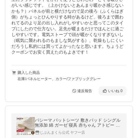
がいい感じです。（上かけないとあんまり暖かさ感じない
かも？）パネルが前と横だけなので足の後ろ（ふくらはぎ
側）がちょっとひんやりする時があるけど、後ろまで囲わ
れてるのより足の出し入れがしやすいかと思ってこのタイ
プにしたので仕方ない。足先が暖まるだけでほんとに過ご
しやすいです。電気ストーブで頭が暖かくなりすぎないし
（眠気に襲われるのもましな気がする）、乾燥もしにくい
だろうし私的には買ってよかったなと思います。ちょうど
クーポンでお安く買えたのもよきです！
購入した商品
在庫/パネルヒーター、カラー/ファブリックグレー
違反報告
いいね
0
パシーマ パットシーツ 敷きパッド シングル
無添加 綿 ガーゼ 寝具 赤ちゃん アトピー 吸
水 速乾 日本製 pasima 冬
じぶんまくら公式 ヤフー店