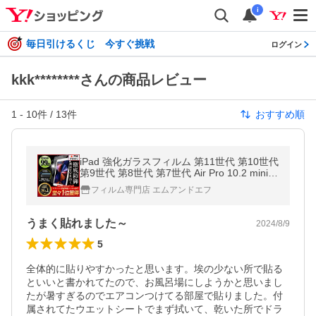
i
毎日引けるくじ 今すぐ挑戦
ログイン
kkk********さんの商品レビュー
1
-
10
件 /
13
件
おすすめ順
iPad 強化ガラスフィルム 第11世代 第10世代
第9世代 第8世代 第7世代 Air Pro 10.2 mini7
mini6 Air5 Air4 A16 pro11 9.7 液晶保護 爆買
フィルム専門店 エムアンドエフ
うまく貼れました～
2024/8/9
5
全体的に貼りやすかったと思います。埃の少ない所で貼る
といいと書かれてたので、お風呂場にしようかと思いまし
たが暑すぎるのでエアコンつけてる部屋で貼りました。付
属されてたウエットシートでまず拭いて、乾いた所でドラ