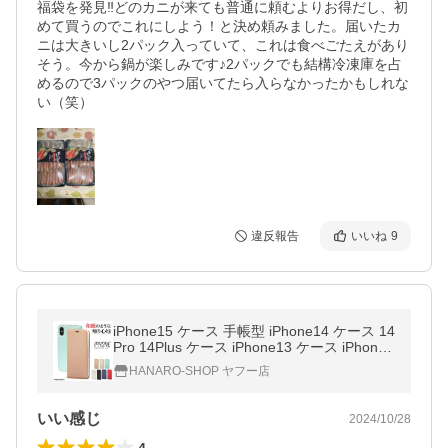
福袋を発見‼どのカニが来ても普通に頼むよりお得だし、初
めて買うのでこれにしよう！と決め頼みました。届いたカ
ニは大きいし2パック入っていて、これは食べごたえがあり
そう。今から鍋が楽しみです♪2パックでも結構冷凍庫を占
めるので3パックのやつ届いてたら入らなかったかもしれな
い（笑）
違反報告
いいね
9
iPhone15 ケース 手帳型 iPhone14 ケース 14
Pro 14Plus ケース iPhone13 ケース iPhone
SE 第3世代 ケース 13pro mini ケース 手帳 8
HANARO-SHOP ヤフー店
スマホケース
いい感じ
2024/10/28
4