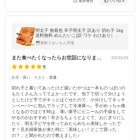
違反報告
いいね
9
明太子 無着色 辛子明太子 訳あり 切れ子 1kg
送料無料 めんたいこ(訳 ワケ わけあり）海
鮮 グルメ bara-01
新鮮うまいもん市場
また食べたくなったらお世話になります！
2023/1/24
5
鮮度
：
良い
、
大きさ
：
普通
切れ子と書いてあったけど届いたやつは一本ものっぽいの
もたくさん入っててよかったです。包丁で切って分けよう
としたけど手でポキっとほぐせたので、小分けしてキッチ
ンペーパーに包んでラップして冷凍庫へ。手がめっちゃ痛
くなるのでほぐす時は、薄い軍手にビニールの手袋をして
やるのがおすすめ！辛さもちょうどよくて、おにぎりにし
たり、明太子ピザを作ってみたらめちゃ美味しかったで
す！兄夫婦家族が来た時に「美味しい！どこで買った
の？」と聞かれたので教えました♪