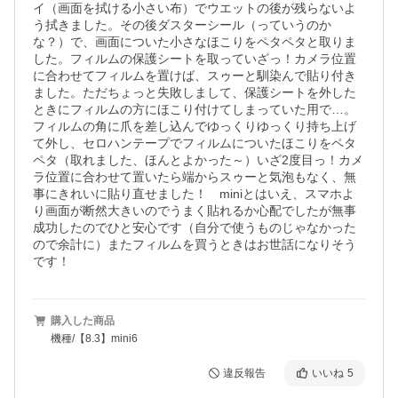
イ（画面を拭ける小さい布）でウエットの後が残らないよ
う拭きました。その後ダスターシール（っていうのか
な？）で、画面についた小さなほこりをペタペタと取りま
した。フィルムの保護シートを取っていざっ！カメラ位置
に合わせてフィルムを置けば、スゥーと馴染んで貼り付き
ました。ただちょっと失敗しまして、保護シートを外した
ときにフィルムの方にほこり付けてしまっていた用で…。
フィルムの角に爪を差し込んでゆっくりゆっくり持ち上げ
て外し、セロハンテープでフィルムについたほこりをペタ
ペタ（取れました、ほんとよかった～）いざ2度目っ！カメ
ラ位置に合わせて置いたら端からスゥーと気泡もなく、無
事にきれいに貼り直せました！　miniとはいえ、スマホよ
り画面が断然大きいのでうまく貼れるか心配でしたが無事
成功したのでひと安心です（自分で使うものじゃなかった
ので余計に）またフィルムを買うときはお世話になりそう
です！
購入した商品
機種/【8.3】mini6
違反報告
いいね
5