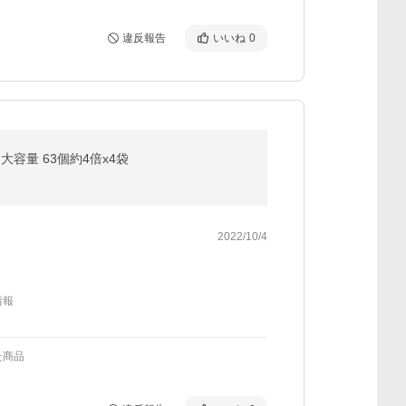
違反報告
いいね
0
容量 63個約4倍x4袋
2022/10/4
情報
た商品