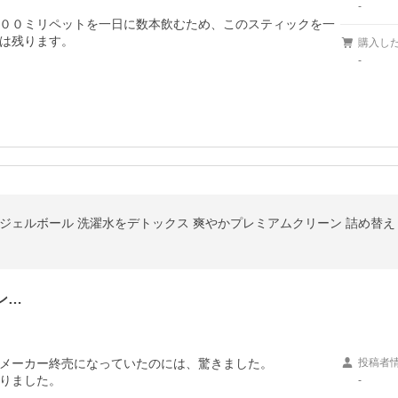
-
００ミリペットを一日に数本飲むため、このスティックを一
は残ります。

購入し
-
ジェルボール 洗濯水をデトックス 爽やかプレミアムクリーン 詰め替え 大
ン…
メーカー終売になっていたのには、驚きました。

投稿者
-