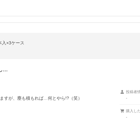
4本入×3ケース
し…
投稿者
すが、塵も積もれば…何とやら!?（笑）

-
購入し
-