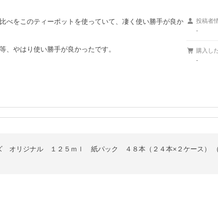
比べをこのティーポットを使っていて、凄く使い勝手が良か
投稿者
-
等、やはり使い勝手が良かったです。

購入し
-
ズ オリジナル １２５ｍｌ 紙パック ４８本（２４本×２ケース） 