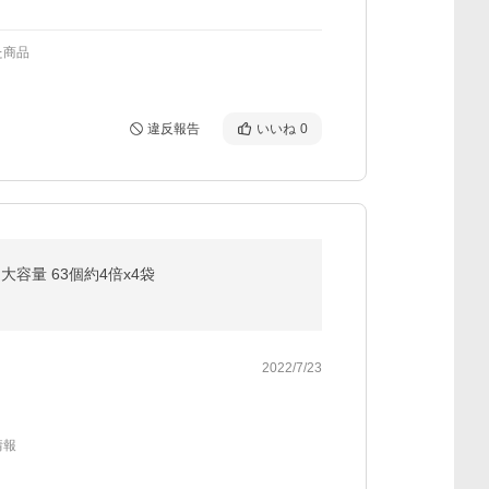
た商品
違反報告
いいね
0
容量 63個約4倍x4袋
2022/7/23
情報