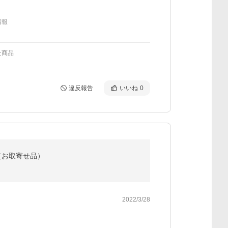
情報
た商品
違反報告
いいね
0
（お取寄せ品）
2022/3/28