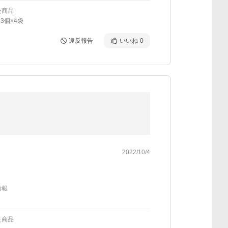
た商品
63個×4袋
違反報告
いいね
0
2022/10/4
情報
た商品