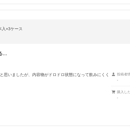
4本入×3ケース
る…
と思いましたが、内容物がドロドロ状態になって飲みにくく
投稿者
-
購入し
-