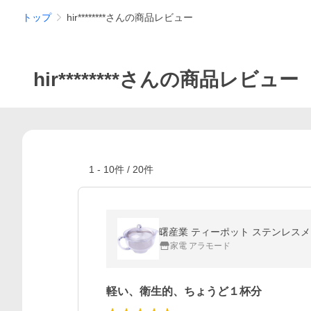
トップ
hir********さんの商品レビュー
hir********さんの商品レビュー
1
-
10
件 /
20
件
曙産業 ティーポット ステンレスメッシ
家電 アラモード
軽い、衛生的、ちょうど１杯分