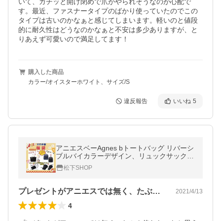
いて、ガチッと開け閉めで爪がやられそうなのが心配で
す。最近、ファスナータイプのばかり使っていたのでこの
タイプは古いのかなぁと感じてしまいます。軽いのと値段
的に耐久性はどうなのかなぁと不安は多少ありますが、と
購入した商品
カラー/オイスターホワイト、サイズ/S
違反報告
いいね
5
アニエスベーAgnes bトートバッグ リバーシ
ブルバイカラーデザイン、リュックサック
ナイロン バック 、ミニ ショルダーバッグ ロ
松下SHOP
ゴ、キャップ 帽子 レディース
プレゼントがアニエスでは無く、たぶん使…
2021/4/13
4