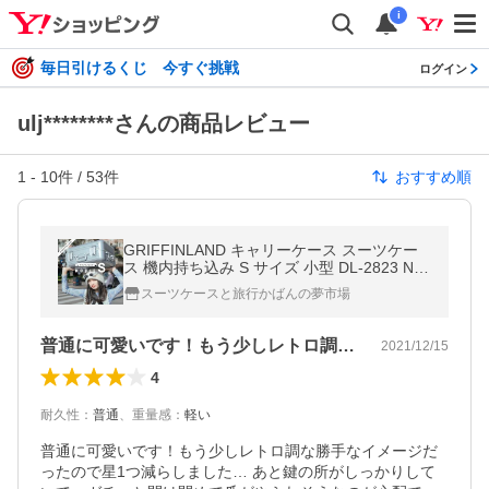
i
毎日引けるくじ 今すぐ挑戦
ログイン
ulj********さんの商品レビュー
1
-
10
件 /
53
件
おすすめ順
GRIFFINLAND キャリーケース スーツケー
ス 機内持ち込み S サイズ 小型 DL-2823 NO
BLE フレーム 軽量 人気 キャリーバッグ グ
スーツケースと旅行かばんの夢市場
リフィンランド ハード 2泊3日
普通に可愛いです！もう少しレトロ調な勝…
2021/12/15
4
耐久性
：
普通
、
重量感
：
軽い
普通に可愛いです！もう少しレトロ調な勝手なイメージだ
ったので星1つ減らしました… あと鍵の所がしっかりして