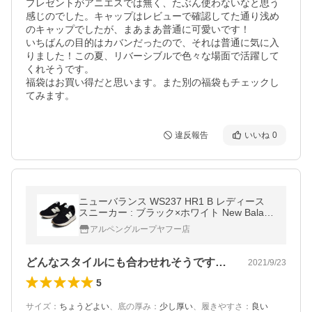
プレゼントがアニエスでは無く、たぶん使わないなと思う
感じのでした。キャップはレビューで確認してた通り浅め
のキャップでしたが、まあまあ普通に可愛いです！

いちばんの目的はカバンだったので、それは普通に気に入
りました！この夏、リバーシブルで色々な場面で活躍して
くれそうです。

福袋はお買い得だと思います。また別の福袋もチェックし
てみます。
違反報告
いいね
0
ニューバランス WS237 HR1 B レディース
スニーカー : ブラック×ホワイト New Balanc
e
アルペングループヤフー店
どんなスタイルにも合わせれそうです！！！
2021/9/23
5
サイズ
：
ちょうどよい
、
底の厚み
：
少し厚い
、
履きやすさ
：
良い