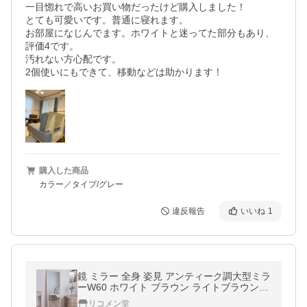
一目惚れで高いお買い物だったけど購入しました！

とても可愛いです。普通に寝れます。

お部屋になじんでます。ホワイトと迷ってた部分もあり、
評価4です。

汚れない方心配です。

2個使いにもできて、移動などは助かります！
購入した商品
カラー／タイプ/グレー
違反報告
いいね
1
鏡 ミラー 全身 姿見 アンティーク調大型ミラ
ーW60 ホワイト ブラウン ライトブラウン
幅60ビッグミラー 全身鏡 壁掛け 代引不可
リコメン堂