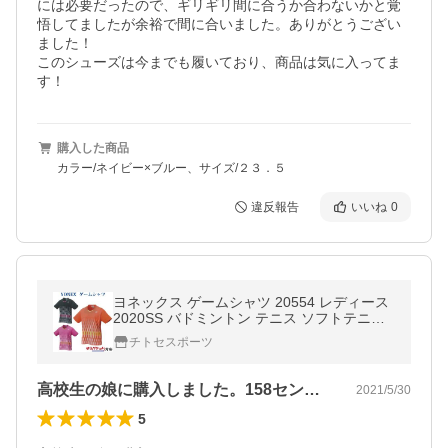
には必要だったので、ギリギリ間に合うか合わないかと覚
悟してましたが余裕で間に合いました。ありがとうござい
ました！

このシューズは今までも履いており、商品は気に入ってま
す！
購入した商品
カラー/ネイビー×ブルー、サイズ/２３．５
違反報告
いいね
0
ヨネックス ゲームシャツ 20554 レディース
2020SS バドミントン テニス ソフトテニス
メール便対応
チトセスポーツ
高校生の娘に購入しました。158センチ…
2021/5/30
5