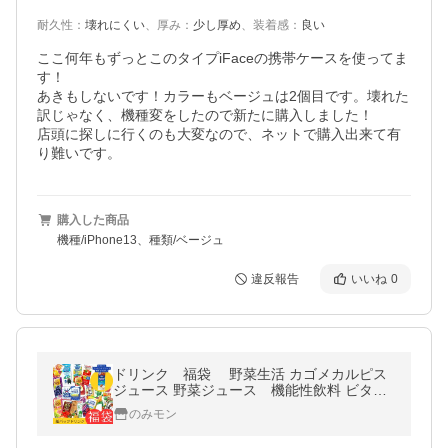
耐久性
：
壊れにくい
、
厚み
：
少し厚め
、
装着感
：
良い
ここ何年もずっとこのタイプiFaceの携帯ケースを使ってま
す！

あきもしないです！カラーもベージュは2個目です。壊れた
訳じゃなく、機種変をしたので新たに購入しました！

店頭に探しに行くのも大変なので、ネットで購入出来て有
り難いです。
購入した商品
機種/iPhone13、種類/ベージュ
違反報告
いいね
0
ドリンク 福袋 野菜生活 カゴメカルピス
ジュース 野菜ジュース 機能性飲料 ビタミ
ン
のみモン