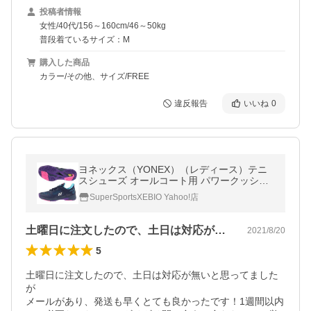
投稿者情報
女性/40代/156～160cm/46～50kg
普段着ているサイズ：M
購入した商品
カラー/その他、サイズ/FREE
違反報告
いいね
0
ヨネックス（YONEX）（レディース）テニ
スシューズ オールコート用 パワークッショ
ンソニケージ2ウィメンAC SHTS2LAC 235
SuperSportsXEBIO Yahoo!店
土曜日に注文したので、土日は対応が無い…
2021/8/20
5
土曜日に注文したので、土日は対応が無いと思ってました
が

メールがあり、発送も早くとても良かったです！1週間以内