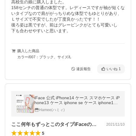
高校生の娘に購入しました。

158センチの普通の体型です。レディースですが袖が短くな
いタイプなので肩ががっちりめな体型でもゆとりがあり、
Ｌサイズで不安でしたが丁度良かったです！！

後ろ姿は黒ですが、前はグレーピンクがとても可愛いし

下も合わせやすいと思います。
購入した商品
カラー/007：ブラック、サイズ/L
違反報告
いいね
1
iFace 公式 iPhone14 ケース スマホケース iP
hone13 ケース iphone se ケース iphone12
ケース iphone15pro max ケース 透明 クリア
Hamee(ハミィ)
耐衝撃 おしゃれ
ここ何年もずっとこのタイプiFaceの…
2021/11/10
5