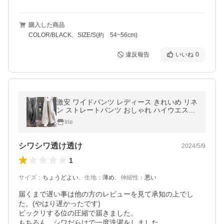
購入した商品
COLOR/BLACK、SIZE/S(約 54~56cm)
違反報告
いいね
0
激安 ワイドパンツ レディース きれいめ リネ
ン ストレートパンツ おしゃれ ハイウエスト
長ズボン ロングパンツ ウエスト ゴム 可愛い
Irie
春新作
シワシワ透け透け
2024/5/9
1
サイズ
：
ちょうどよい
、
生地
：
薄め
、
伸縮性
：
悪い
届くまで遅い事は他の方のレビューを見て承知の上でし
た。(やはり遅かったです)

ビックリする位の圧縮で届きました。

もちろん、シワだらけで一度洗濯をしました。
