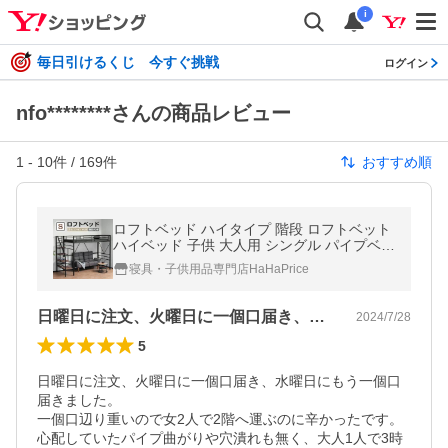
i
毎日引けるくじ 今すぐ挑戦
ログイン
nfo********さんの商品レビュー
1
-
10
件 /
169
件
おすすめ順
ロフトベッド ハイタイプ 階段 ロフトベット
ハイベッド 子供 大人用 シングル パイプベッ
ド コンセント宮付き システムベッド 収納 耐
寝具・子供用品専門店HaHaPrice
震 パイプ床板 爆買
日曜日に注文、火曜日に一個口届き、水曜…
2024/7/28
5
日曜日に注文、火曜日に一個口届き、水曜日にもう一個口
届きました。

一個口辺り重いので女2人で2階へ運ぶのに辛かったです。

心配していたパイプ曲がりや穴潰れも無く、大人1人で3時