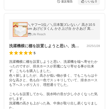
違反報告
いいね
0
＼ヤフー1位／＼日本製ズレない／ 高さ10.5
cm あげピタくん かさ上げ台 かさあげ 嵩上
げ 底上げ 洗濯機 台 置台 置き台 脚 足 防震
Life Reach
防振 ゴム 防水パン
洗濯機横に棚を設置しようと思い、洗濯機…
2025/1/28
5
洗濯機横に棚を設置しようと思い、洗濯機を端へ寄せたか
ったのですが、排水ホースが邪魔になり寄せる事が出来
ず、こちらを購入しました。

色々探しましたが、高さが低い物が多く、でもこちらは十
分な高さと、色も白一色でスッキリしていて、排水ホース
も下へスッポリ入り、理想通りでした。

こちらを設置してから、脱水時の音が少し小さくなった気
がします。

洗濯機の高さも上がった為、中身が取り出し易くなりまし
た。
