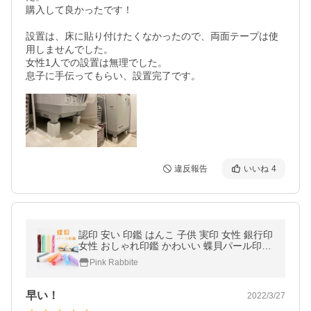
購入して良かったです！

設置は、床に貼り付けたくなかったので、両面テープは使
用しませんでした。

女性1人での設置は無理でした。

息子に手伝ってもらい、設置完了です。
違反報告
いいね
4
認印 安い 印鑑 はんこ 子供 実印 女性 銀行印
女性 おしゃれ印鑑 かわいい 蝶貝パール印鑑
12.0mm(N004) 印鑑ケースセット ハンコ 判
Pink Rabbite
子 認印 ケース付き (JP)
早い！
2022/3/27