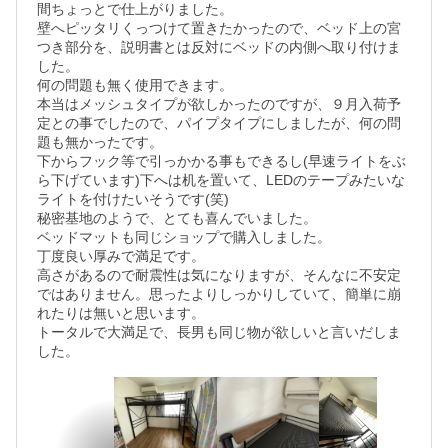
間ちょっとで仕上がりました。

壁へピッタリくっつけて置きたかったので、ベッド上の宮
つき部分を、説明書とは反対にベッドの内側へ取り付けま
した。

何の問題も無く使用できます。

本当はメッシュタイプが欲しかったのですが、９月入荷予
定との事でしたので、パイプタイプにしましたが、何の問
題も無かったです。

下からフック等で引っかかる事もできるし(早速ライトをぶ
ら下げています)下へは机を置いて、LEDのテープみたいな
ライトを付けたいそうです(笑)

秘密基地のようで、とても喜んでいました。

ベッドマットも同じショップで購入しました。

丁度良い厚みで満足です。

高さがあるので耐震性は気になりますが、そんなに不安定
ではありません。思ったよりしっかりしていて、簡単に崩
れたりは無いと思います。

トータルで大満足で、長男も同じ物が欲しいと言いだしま
した。