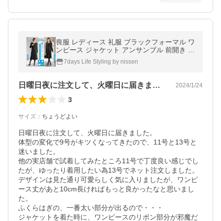
喪服 レディース 礼服 ブラックフォーマル ワ
ンピース ジャケット アンサンブル 前開き ロ
ング丈 オールシーズン b0
7days Life Styling by nissen
日曜日夜に注文して、火曜日に届きました…
2024/1/24
3
サイズ
：
ちょうどよい
日曜日夜に注文して、火曜日に届きました。

体型の変化で9号がキツくなってきたので、11号と13号と
迷いました。

他の実店舗で試着してみたところ11号で丁度良い感じでし
たが、ゆったり着用したい為13号でネット注文しました。

デザインは見た通り可愛らしく気に入りましたが、ワンピ
ース丈があと10cm長ければもっと良かったなと思いまし
た。

ふくらはぎの、一番太い部分が出るので・・・

ジャケットを着た時に、ワンピースのリボン部分が邪魔だ