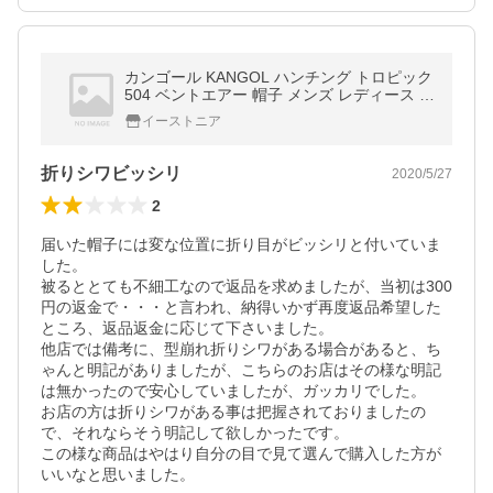
カンゴール KANGOL ハンチング トロピック
504 ベントエアー 帽子 メンズ レディース き
れいめ オシャレ 送料無料
イーストニア
折りシワビッシリ
2020/5/27
2
届いた帽子には変な位置に折り目がビッシリと付いていま
した。

被るととても不細工なので返品を求めましたが、当初は300
円の返金で・・・と言われ、納得いかず再度返品希望した
ところ、返品返金に応じて下さいました。

他店では備考に、型崩れ折りシワがある場合があると、ち
ゃんと明記がありましたが、こちらのお店はその様な明記
は無かったので安心していましたが、ガッカリでした。

お店の方は折りシワがある事は把握されておりましたの
で、それならそう明記して欲しかったです。

この様な商品はやはり自分の目で見て選んで購入した方が
いいなと思いました。