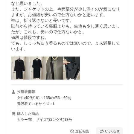
なと思いました。

また、ジャケットの上、衿元部分が少し浮くのが気になり
ますが、お値段が安いので仕方ないかと思います。

袖は、折り返さないと長いです。

以前から持っている喪服よりも、生地も少し薄く思いまし
たが、これも、安いので仕方ないかと。

値段は値段ですね。

でも、しょっちゅう着るものでは無いので、まぁ満足して
います。
投稿者情報
女性/40代/161～165cm/56～60kg
普段着ているサイズ：L
購入した商品
カラー/黒、サイズ/(ロング丈)13号
違反報告
いいね
0