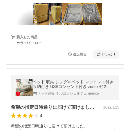
購入した商品
カラー/イエロー
違反報告
いいね
1
ベッド 収納 シングルベッド マットレス付き
収納付き USBコンセント付き zesto ゼスト
シングル ネルコZマットレス付き すのこベ
ベッド通販 ネルコンシェルジュ neruco
ッド zstnvr 【z有料組立】
希望の指定日時通りに届けて頂けました。…
2022/3/25
4
希望の指定日時通りに届けて頂けました。
