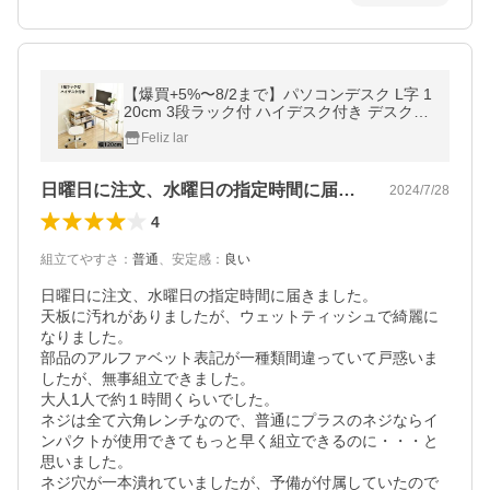
【爆買+5%〜8/2まで】パソコンデスク L字 1
20cm 3段ラック付 ハイデスク付き デスク木
製 ミシン台 書斎机 勉強机 ゲーミングデスク
Feliz lar
学習机 おしゃれ ワー
日曜日に注文、水曜日の指定時間に届きま…
2024/7/28
4
組立てやすさ
：
普通
、
安定感
：
良い
日曜日に注文、水曜日の指定時間に届きました。

天板に汚れがありましたが、ウェットティッシュで綺麗に
なりました。

部品のアルファベット表記が一種類間違っていて戸惑いま
したが、無事組立できました。

大人1人で約１時間くらいでした。

ネジは全て六角レンチなので、普通にプラスのネジならイ
ンパクトが使用できてもっと早く組立できるのに・・・と
思いました。

ネジ穴が一本潰れていましたが、予備が付属していたので