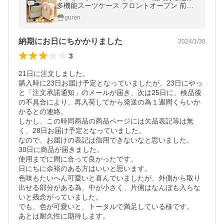
多機能スーツケース フロントオープン 前開
き 超軽量 大容量 USBポート付き 充電口 カ
guren
ップホルダー付き 43L/69L
納期にお日にちかかりました
2024/1/30
3
21日に注文しました。

購入時に23日お届け予定となっていましたが、23日にやっ
と「注文承諾通知」のメールが届き、次は25日に、検品後
の不具合により、再入荷してから発送の為１週間くらいか
かるとの連絡。

しかし、この時同商品の商品ページには欠品表記等は無
く、28日お届け予定となっていました。

なので、お届けの表記は信用できないなと思いました。

30日に商品が届きました。

使用までに間に合って良かったです。

日にちに余裕のある方はいいと思います。

色味もたいへん可愛いと喜んでいましたが、外側から取り
出せる部分がある為、中が小さく、片側はなんぼも入らな
いと残念がっていました。

でも、色が可愛いと、トータルで満足している様です。

あとは耐久性に期待します。