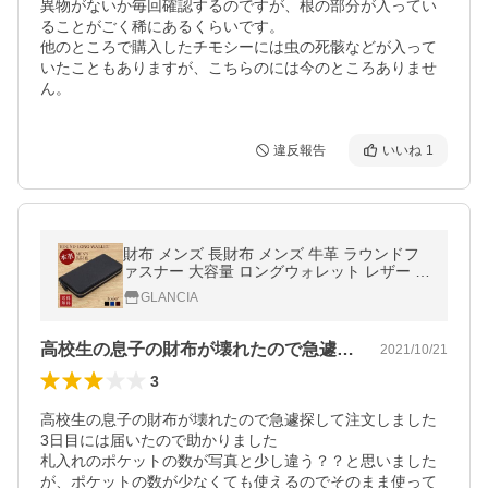
異物がないか毎回確認するのですが、根の部分が入ってい
ることがごく稀にあるくらいです。

他のところで購入したチモシーには虫の死骸などが入って
いたこともありますが、こちらのには今のところありませ
ん。
違反報告
いいね
1
財布 メンズ 長財布 メンズ 牛革 ラウンドフ
ァスナー 大容量 ロングウォレット レザー メ
ンズ長財布 レディース
GLANCIA
高校生の息子の財布が壊れたので急遽探し…
2021/10/21
3
高校生の息子の財布が壊れたので急遽探して注文しました

3日目には届いたので助かりました

札入れのポケットの数が写真と少し違う？？と思いました
が、ポケットの数が少なくても使えるのでそのまま使って