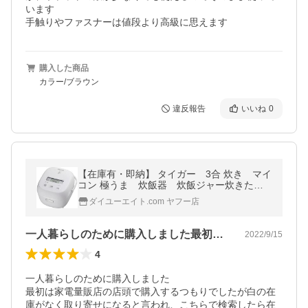
います

手触りやファスナーは値段より高級に思えます
購入した商品
カラー/ブラウン
違反報告
いいね
0
【在庫有・即納】 タイガー 3合 炊き マイ
コン 極うま 炊飯器 炊飯ジャー炊きたて J
BS-A055WM マットホワイト
ダイユーエイト.com ヤフー店
一人暮らしのために購入しました最初は家…
2022/9/15
4
一人暮らしのために購入しました

最初は家電量販店の店頭で購入するつもりでしたが白の在
庫がなく取り寄せになると言われ、こちらで検索したら在