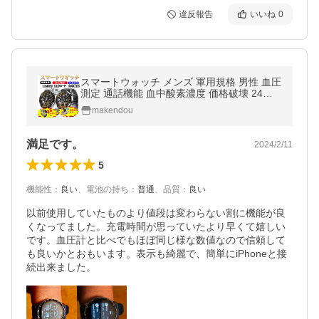
違反報告
いいね
0
スマートウォッチ メンズ 軍用規格 男性 血圧
測定 通話機能 血中酸素濃度 価格破壊 24時
間体温測定 日本語説明書 iphone アンドロイ
makendou
ド対応 父の日
満足です。
2024/2/11
5
機能性
：
良い
、
電池の持ち
：
普通
、
品質
：
良い
以前使用していたものより値段は変わらない割に機能が良
くなってました。充電時間が思っていたより早くて嬉しい
です。血圧計と比べでもほぼ同じ様な数値なので信頼して
も良いかとおもいます。表示も綺麗で、簡単にiPhoneと接
続出来ました。