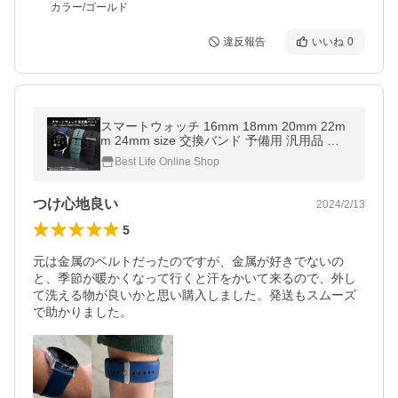
カラー/ゴールド
違反報告
いいね
0
スマートウォッチ 16mm 18mm 20mm 22m
m 24mm size 交換バンド 予備用 汎用品 交
換ベルト スマートブレスレット ポイント利
Best Life Online Shop
用 ポイント消化 Z
つけ心地良い
2024/2/13
5
元は金属のベルトだったのですが、金属が好きでないの
と、季節が暖かくなって行くと汗をかいて来るので、外し
て洗える物が良いかと思い購入しました。発送もスムーズ
で助かりました。