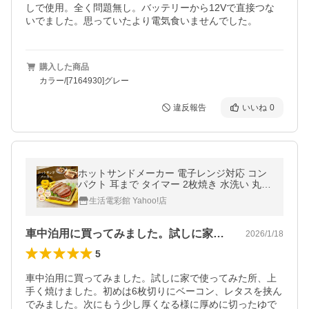
しで使用。全く問題無し。バッテリーから12Vで直接つな
いでました。思っていたより電気食いませんでした。
購入した商品
カラー/[7164930]グレー
違反報告
いいね
0
ホットサンドメーカー 電子レンジ対応 コン
パクト 耳まで タイマー 2枚焼き 水洗い 丸洗
い 洗える レンジクッキング【1年保証】
生活電彩館 Yahoo!店
【安心の国内メーカー】
車中泊用に買ってみました。試しに家で使…
2026/1/18
5
車中泊用に買ってみました。試しに家で使ってみた所、上
手く焼けました。初めは6枚切りにベーコン、レタスを挟ん
でみました。次にもう少し厚くなる様に厚めに切ったゆで