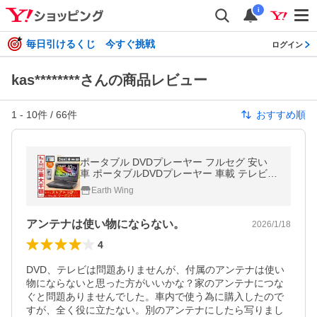
i
毎日引けるくじ 今すぐ挑戦
ログイン
kas********さんの商品レビュー
1
-
10
件 /
66
件
おすすめ順
ポータブル DVDプレーヤー フルセグ 安い
車 ポータブルDVDプレーヤー 車載 テレビ
ワンセグ コンパクト 本体 地デジ 搭載 10.1
Earth Wing
インチ 1位 アンテナ不要
アンテナは使い物にならない。
2026/1/18
4
DVD、テレビは問題ありませんが、付属のアンテナは使い
物にならないと思った方がいいかな？家のアンテナにつな
ぐと問題ありませんでした。車内で使う為に購入したので
すが、全く役に立たない。別のアンテナにしたら写りまし