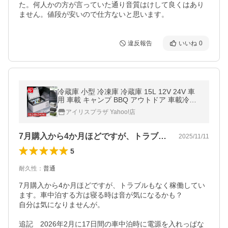
た。何人かの方が言っていた通り音質はけして良くはあり
ません。値段が安いので仕方ないと思います。
違反報告
いいね
0
冷蔵庫 小型 冷凍庫 冷蔵庫 15L 12V 24V 車
用 車載 キャンプ BBQ アウトドア 車載冷凍
庫 車載用冷蔵庫 ポータブル冷蔵庫 PCR-15U
アイリスプラザ Yahoo!店
7月購入から4か月ほどですが、トラブル…
2025/11/11
5
耐久性
：
普通
7月購入から4か月ほどですが、トラブルもなく稼働してい
ます。車中泊する方は寝る時は音が気になるかも？

自分は気になりませんが。

追記　2026年2月に17日間の車中泊時に電源を入れっぱな