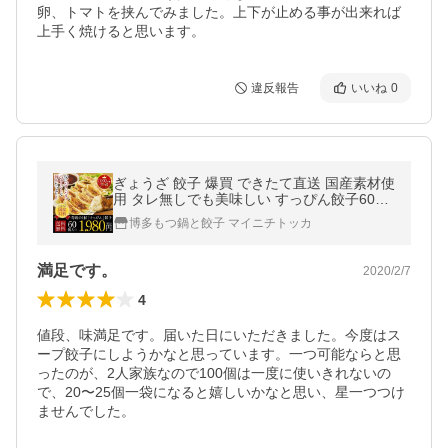
卵、トマトを挟んでみました。上下が止める事が出来れば
上手く焼けると思います。
違反報告
いいね
0
ぎょうざ 餃子 爆買 できたて直送 国産素材使
用 タレ無しでも美味しい すっぴん餃子60個
セット 冷凍食品 ぎょうざ ギフト おかず 中
博多もつ鍋と餃子 マイニチトッカ
華 点心
満足です。
2020/2/7
4
値段、味満足です。届いた日にいただきました。今度はス
ープ餃子にしようかなと思っています。一つ可能ならと思
ったのが、2人家族なので100個は一度に使いきれないの
で、20〜25個一袋になると嬉しいかなと思い、星一つつけ
ませんでした。