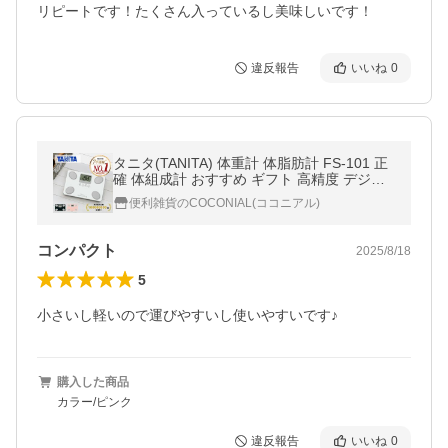
リピートです！たくさん入っているし美味しいです！
違反報告
いいね
0
タニタ(TANITA) 体重計 体脂肪計 FS-101 正
確 体組成計 おすすめ ギフト 高精度 デジタ
ル シンプル 薄型 おしゃれ 縦置き 正規品 FS
便利雑貨のCOCONIAL(ココニアル)
101||||||||||
コンパクト
2025/8/18
5
小さいし軽いので運びやすいし使いやすいです♪
購入した商品
カラー/ピンク
違反報告
いいね
0