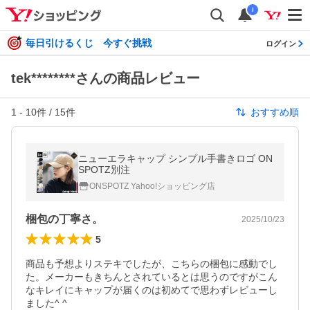
i
毎日引けるくじ 今すぐ挑戦
ログイン
tek********さんの商品レビュー
1
-
10
件 /
15
件
おすすめ順
ニューエラキャップ シンプル手書きロゴ ON
SPOTZ別注
ONSPOTZ Yahoo!ショッピング店
梱包の丁寧さ。
2025/10/23
5
商品も予想よりステキでしたが、こちらの梱包に感動でし
た。メーカーもきちんとされているとは思うのですがこん
なキレイにキャップが届くのは初めてで思わずレビューし
ました^ ^
