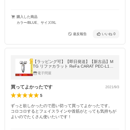
購入した商品
カラー/BLUE、サイズ/XL
違反報告
いいね
0
【ラッピング可】【即日発送】【新古品】M
TG リファカラット ReFa CARAT PEC-L170
6 プラチナ電子ローラー 日本正規品
電子問屋
買ってよかったです
2021/9/3
5
ずっと欲しかったので思い切って買ってよかったです。

コロコロするとフェイスラインや首筋がとっても気持ちが
よいのでたくさん使いたいです！