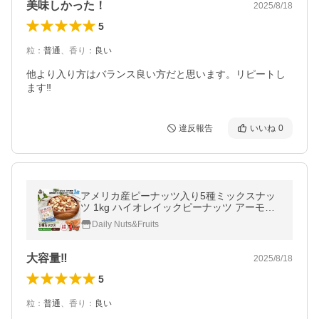
美味しかった！
2025/8/18
5
粒
：
普通
、
香り
：
良い
他より入り方はバランス良い方だと思います。リピートし
ます‼︎
違反報告
いいね
0
アメリカ産ピーナッツ入り5種ミックスナッ
ツ 1kg ハイオレイックピーナッツ アーモン
ド 生くるみ カシューナッツ マカダミアナッ
Daily Nuts&Fruits
ツ 落花生 素焼き 無塩 送料無料
大容量‼︎
2025/8/18
5
粒
：
普通
、
香り
：
良い