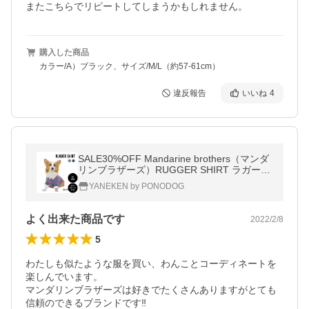
またこちらでリピートしてしまうかもしれません。
購入した商品
カラー/A）ブラック、サイズ/M/L（約57-61cm）
違反報告
いいね
4
SALE30%OFF Mandarine brothers（マンダ
リンブラザーズ）RUGGER SHIRT ラガーシ
ャツ XL ,XXLサイズ ゆうパケット対応
YANEKEN by PONODOG
よく出来た商品です
2022/2/8
5
わたしも似たような服を買い、わんことコーディネートを
楽しんでいます。

マンダリンブラザーズは好きでたくさんありますがとても
信頼のできるブランドです‼︎