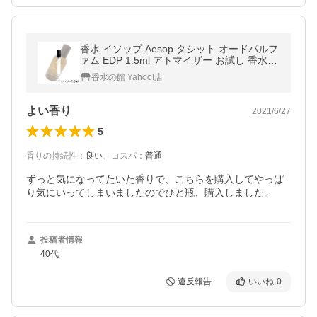
香水 イソップ Aesop タシット オードパルフ
ァム EDP 1.5ml アトマイザー お試し 香水
ユニセックス 人気 ミニ【メール便送料無
香水の館 Yahoo!店
料】【4】
よい香り
2021/6/27
5
香りの持続性
：
良い
、
コスパ
：
普通
ずっと気になってたいた香りで、こちらを購入してやっぱ
り気にいってしまいましたのでひと瓶、購入しました。
投稿者情報
40代
違反報告
いいね
0