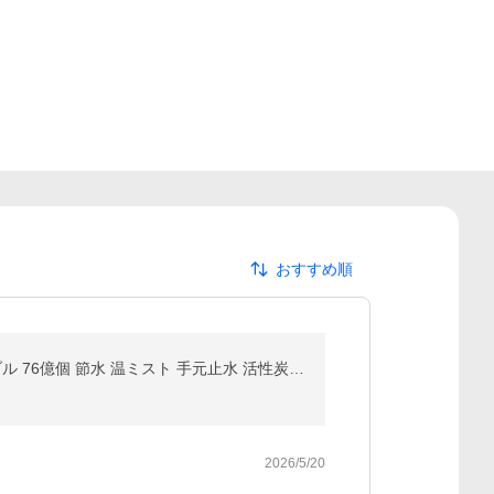
おすすめ順
＼期間限定5,000円OFF／Noend オーガニックファインバブル シャワーヘッド 塩素除去 マイクロナノバブル 76億個 節水 温ミスト 手元止水 活性炭 シルキーバス
2026/5/20