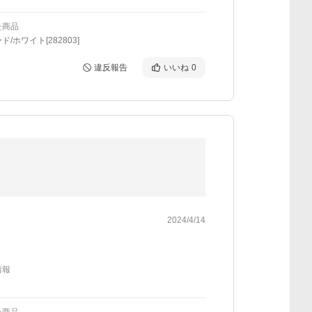
た商品
/ホワイト[282803]
違反報告
いいね
0
2024/4/14
情報