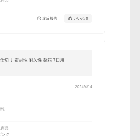
た商品
違反報告
いいね
0
8仕切り 密封性 耐久性 薬箱 7日用
2024/4/14
情報
た商品
ピンク