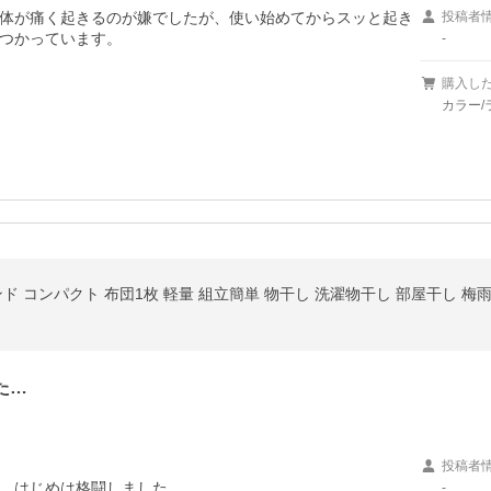
体が痛く起きるのが嫌でしたが、使い始めてからスッと起き
投稿者
つかっています。
-
購入し
カラー/
 コンパクト 布団1枚 軽量 組立簡単 物干し 洗濯物干し 部屋干し 梅雨 ア
た…
投稿者
、はじめは格闘しました。

-