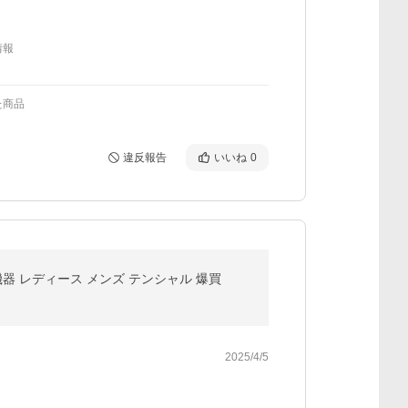
情報
た商品
違反報告
いいね
0
機器 レディース メンズ テンシャル 爆買
2025/4/5