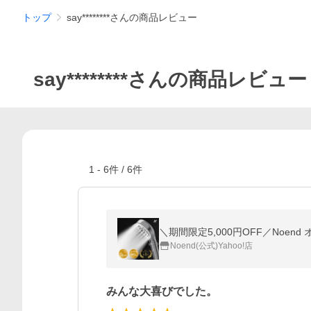
トップ
say********さんの商品レビュー
say********さんの商品レビュー
1
-
6
件 /
6
件
Noend(公式)Yahoo!店
みんな大喜びでした。