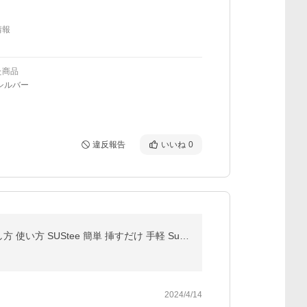
情報
た商品
シルバー
違反報告
いいね
0
サスティー ホワイトM 室内 屋外 本体 6本 セット 園芸 大きさ 期限 交換 時期 水分計 サイズ 目安 植物 挿し方 使い方 SUStee 簡単 挿すだけ 手軽 Sustee 冬
2024/4/14