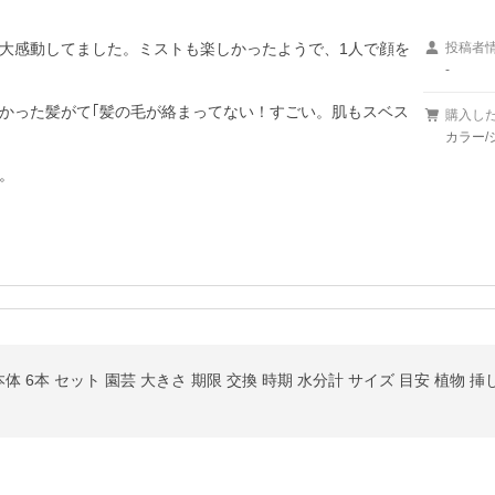
と大感動してました。ミストも楽しかったようで、1人で顔を
投稿者
-
かった髪がて｢髪の毛が絡まってない！すごい。肌もスベス
購入し
カラー/
。