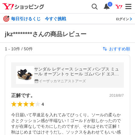
i
毎日引けるくじ 今すぐ挑戦
ログイン
jkz********さんの商品レビュー
1
-
10
件 /
50
件
おすすめ順
サンダル レディース シューズ パンプス ミュ
ール オープントゥ ヒール ゴムバンド エスパ
ドリーユサンダル ウェッジソール 歩きやす
イーザッカマニアストアーズ
い
正解です。
2018/8/7
4
今日届いて早速足を入れてみてびっくり。ソールの柔らか
さとクッション感が半端ない！ゴールドが欲しかったので
すが在庫なしでモカにしたのですが、それはそれで正解！
秋はじめまではけそうだし、ソックスをあわせてもいい感