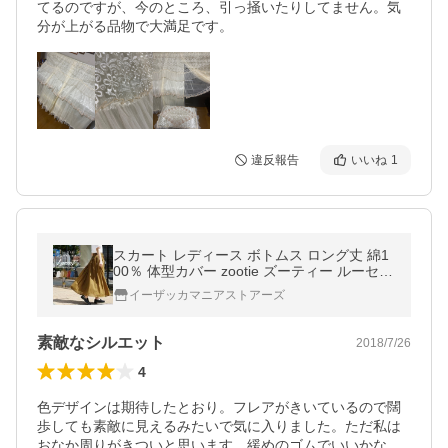
てるのですが、今のところ、引っ掻いたりしてません。気
分が上がる品物で大満足です。
違反報告
いいね
1
スカート レディース ボトムス ロング丈 綿1
00％ 体型カバー zootie ズーティー ルーセン
ト インドコットン マキシスカート
イーザッカマニアストアーズ
素敵なシルエット
2018/7/26
4
色デザインは期待したとおり。フレアがきいているので闊
歩しても素敵に見えるみたいで気に入りました。ただ私は
おなか周りがきついと思います。緩めのゴムでいいかな。