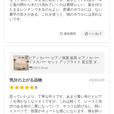
と蓋の間から水だけ流れていくのは素晴らしい。蓋を付け
たままレンチンできるのもよい。普通のボウルには、ない
勝手の良さがある。これを使うと、他のボウルには戻れな
いです。
違反報告
いいね
3
ピアノカバー ピアノ保護 姫系 ピアノカバー
イスカバー セット アップライト 直立型 ダス
トカバー フルカバー 保護カバー 防塵カバー
EIKO.Shop
シート おしゃれ
気分の上がる品物
2023/11/29
5
思っていたより、丁寧な作りです。あまり重い布だとピア
ノを弾かなくなりそうですが、これは軽くて、レースと光
沢のある布の二重になっていて、ホコリも防げるし、軽い
イメージで、部屋がキュートな感じになります。猫を飼っ