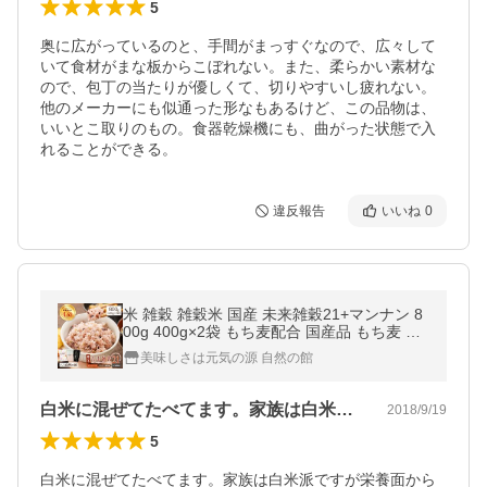
5
奥に広がっているのと、手間がまっすぐなので、広々して
いて食材がまな板からこぼれない。また、柔らかい素材な
ので、包丁の当たりが優しくて、切りやすいし疲れない。
他のメーカーにも似通った形なもあるけど、この品物は、
いいとこ取りのもの。食器乾燥機にも、曲がった状態で入
れることができる。
違反報告
いいね
0
米 雑穀 雑穀米 国産 未来雑穀21+マンナン 8
00g 400g×2袋 もち麦配合 国産品 もち麦 訳
あり ポイント消化 爆買
美味しさは元気の源 自然の館
白米に混ぜてたべてます。家族は白米派て…
2018/9/19
5
白米に混ぜてたべてます。家族は白米派ですが栄養面から