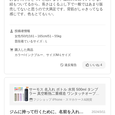
紐もついてるから。長さはくるぶし下で一般ではあまり販
売してないと思うので大満足です。背筋がしゃきってなる
感じです。色もとてもいい。
投稿者情報
女性/50代/161～165cm/51～55kg
普段着ているサイズ：L
購入した商品
カラー/インクブルー、サイズ/M-Lサイズ
違反報告
いいね
4
サーモス 名入れ ボトル 水筒 500ml タンブ
ラー 真空断熱二重構造 ワンタッチオープン
マイボトル 保温 保冷 スリム 軽量 ギフト プ
フジショップ iPhone・スマホケース&雑貨
レゼント マグ zakka039
ジムに持って行くために、名前を入れても…
2024/3/11