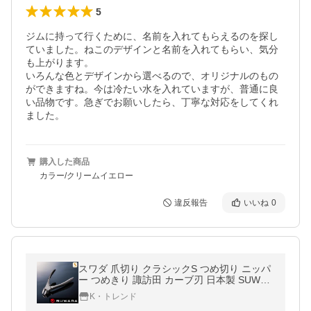
5
ジムに持って行くために、名前を入れてもらえるのを探し
ていました。ねこのデザインと名前を入れてもらい、気分
も上がります。

いろんな色とデザインから選べるので、オリジナルのもの
ができますね。今は冷たい水を入れていますが、普通に良
い品物です。急ぎでお願いしたら、丁寧な対応をしてくれ
ました。
購入した商品
カラー/クリームイエロー
違反報告
いいね
0
スワダ 爪切り クラシックS つめ切り ニッパ
ー つめきり 諏訪田 カーブ刃 日本製 SUWAD
A 坂上＆指原のつぶれない店 【SALE 送料無
K・トレンド
料】