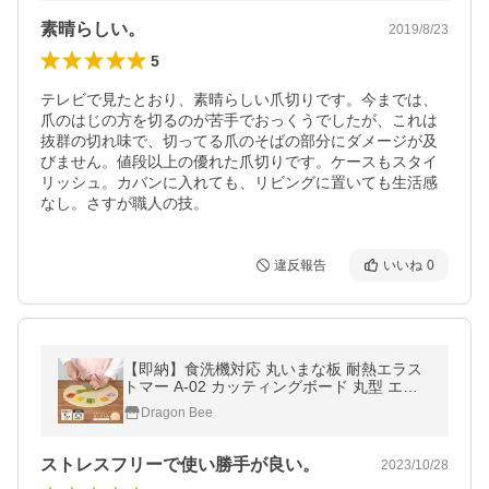
素晴らしい。
2019/8/23
5
テレビで見たとおり、素晴らしい爪切りです。今までは、
爪のはじの方を切るのが苦手でおっくうでしたが、これは
抜群の切れ味で、切ってる爪のそばの部分にダメージが及
びません。値段以上の優れた爪切りです。ケースもスタイ
リッシュ。カバンに入れても、リビングに置いても生活感
なし。さすが職人の技。
違反報告
いいね
0
【即納】食洗機対応 丸いまな板 耐熱エラス
トマー A-02 カッティングボード 丸型 エラ
ストマー 合成ゴム かまぼこ型 衛生 キッチン
Dragon Bee
抗菌 リニューアル 新生活
ストレスフリーで使い勝手が良い。
2023/10/28