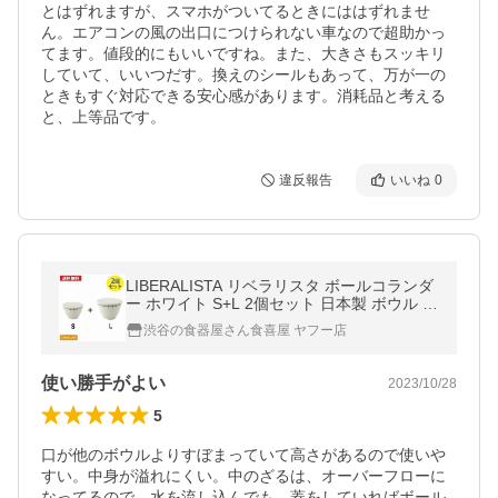
とはずれますが、スマホがついてるときにははずれませ
ん。エアコンの風の出口につけられない車なので超助かっ
てます。値段的にもいいですね。また、大きさもスッキリ
していて、いいつだす。換えのシールもあって、万が一の
ときもすぐ対応できる安心感があります。消耗品と考える
と、上等品です。
違反報告
いいね
0
LIBERALISTA リベラリスタ ボールコランダ
ー ホワイト S+L 2個セット 日本製 ボウル ザ
ル 水切り 温野菜 電子レンジ 食洗器 抗菌 保
渋谷の食器屋さん食喜屋 ヤフー店
存容器 白 おしゃれ 爆買
使い勝手がよい
2023/10/28
5
口が他のボウルよりすぼまっていて高さがあるので使いや
すい。中身が溢れにくい。中のざるは、オーバーフローに
なってるので、水を流し込んでも、蓋をしていればボール