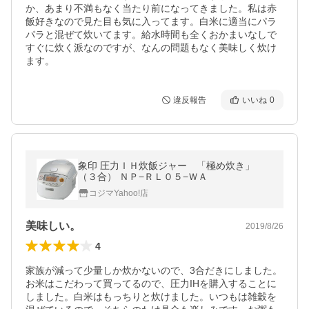
か、あまり不満もなく当たり前になってきました。私は赤
飯好きなので見た目も気に入ってます。白米に適当にパラ
パラと混ぜて炊いてます。給水時間も全くおかまいなしで
すぐに炊く派なのですが、なんの問題もなく美味しく炊け
ます。
違反報告
いいね
0
象印 圧力ＩＨ炊飯ジャー 「極め炊き」
（３合） ＮＰ−ＲＬ０５−ＷＡ
コジマYahoo!店
美味しい。
2019/8/26
4
家族が減って少量しか炊かないので、3合だきにしました。
お米はこだわって買ってるので、圧力IHを購入することに
しました。白米はもっちりと炊けました。いつもは雑穀を