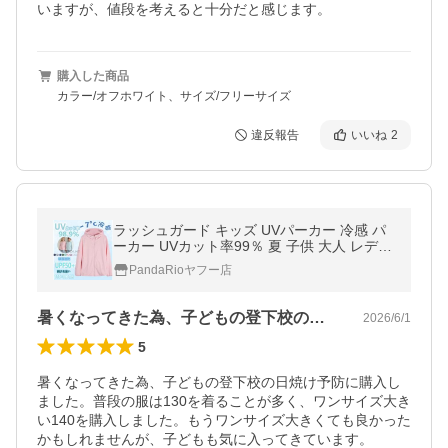
いますが、値段を考えると十分だと感じます。
購入した商品
カラー/オフホワイト、サイズ/フリーサイズ
違反報告
いいね
2
ラッシュガード キッズ UVパーカー 冷感 パ
ーカー UVカット率99％ 夏 子供 大人 レディ
ース 長袖 男の子 女の子 速乾 日焼け止め 吸
PandaRioヤフー店
湿速乾 プール 爆買 LHT
暑くなってきた為、子どもの登下校の日焼…
2026/6/1
5
暑くなってきた為、子どもの登下校の日焼け予防に購入し
ました。普段の服は130を着ることが多く、ワンサイズ大き
い140を購入しました。もうワンサイズ大きくても良かった
かもしれませんが、子どもも気に入ってきています。