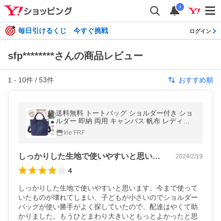
i
毎日引けるくじ 今すぐ挑戦
ログイン
sfp********さんの商品レビュー
1
-
10
件 /
53
件
おすすめ順
送料無料 トートバッグ ショルダー付き ショ
ルダー 即納 両用 キャンバス 帆布 レディー
ス ファスナー付き ポケット多い 肩掛け ミニ
Irie FRF
トート 仕切り設計 大好評
しっかりした生地で使いやすいと思います…
2024/2/19
4
しっかりした生地で使いやすいと思います。今まで使って
いたものが壊れてしまい、子どもが小さいのでショルダー
バッグが使い勝手がよく探していたので、配達はやくて助
かりました。もうひとまわり大きいともっとよかったと思