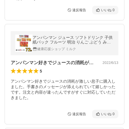
違反報告
いいね
0
アンパンマン ジュース ソフトドリンク 子供
紙パック フルーツ 明治 りんご ぶどう みか
ん 健康 72本 (24本×3) 125ml 6種類から 選
健康応援ショップ ミルク
べる 3味
アンパンマン好きでジュースの消耗が激し…
2022/6/13
5
アンパンマン好きでジュースの消耗が激しい息子に購入し
ました。手書きのメッセージが添えられていて嬉しかった
です。注文と内容が違ったんですがすぐに対応していただ
きました。
違反報告
いいね
0