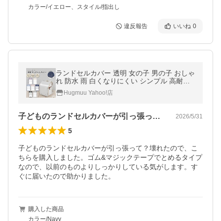
カラー/イエロー、スタイル/指出し
違反報告
いいね
0
ランドセルカバー 透明 女の子 男の子 おしゃ
れ 防水 雨 白くなりにくい シンプル 高耐久
傷つきにくい 大きめ 外れない 固定 高学年
Hugmuu Yahoo!店
保護 無地 hugmuu
子どものランドセルカバーが引っ張って？…
2026/5/31
5
子どものランドセルカバーが引っ張って？壊れたので、こ
ちらを購入しました。ゴム&マジックテープでとめるタイプ
なので、以前のものよりしっかりしている気がします。す
ぐに届いたので助かりました。
購入した商品
カラー/Navy