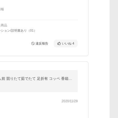
情報
た商品
ション/説明書あり（01）
違反報告
いいね
4
12月中旬発送 12月12日終売 かに カニ ズワイガニ ますよね 当店仲買人直競り 日本海せいこ蟹 約5匹 2-3人前 競りたて茹でたて 足折有 コッペ 香箱蟹 セコガニ
2020/11/29