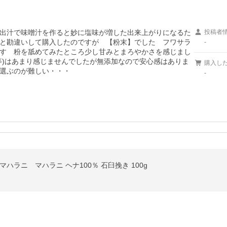
出汁で味噌汁を作ると妙に塩味が増した出来上がりになるた
投稿者
と勘違いして購入したのですが　【粉末】でした　フワサラ
-
す　粉を舐めてみたところ少し甘みとまろやかさを感じまし
等)はあまり感じませんでしたが無添加なので安心感はありま
購入し
選ぶのが難しい・・・
-
ラニ マハラニ ヘナ100％ 石臼挽き 100g