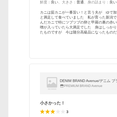
鮮度
：
良い
、
大きさ
：
普通
、
身の詰まり
：
良い
カニは茹カニが一番旨い！と言う夫が　ゆで加減
と満足して食べていました　私が育った新潟で
んだカニで特にツブツブの卵と甲羅の裏の赤い
噌が入っていたら大満足でした　身はしっかり
たものですが　今は随分高級品になったものだ
DENIM BRAND Avenue/デニ
PREMIUM BRAND Avenue
小さかった！
3