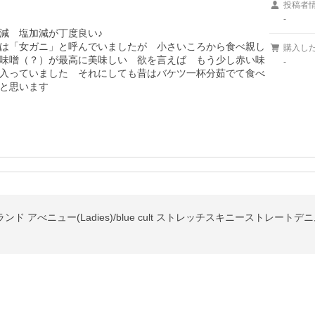
投稿者
-
　塩加減が丁度良い♪

は「女ガニ」と呼んでいましたが　小さいころから食べ親し
購入し
味噌（？）が最高に美味しい　欲を言えば　もう少し赤い味
-
入っていました　それにしても昔はバケツ一杯分茹でて食べ
と思います
ム ブランド アべニュー(Ladies)/blue cult ストレッチスキニーストレート