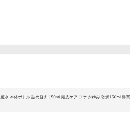
水 本体ボトル 詰め替え 150ml 頭皮ケア フケ かゆみ 乾燥150ml 爆買