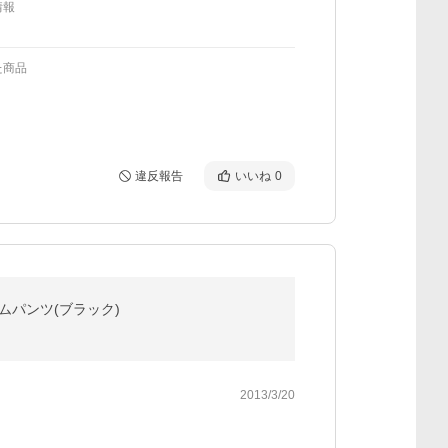
情報
た商品
違反報告
いいね
0
デニムパンツ(ブラック)
2013/3/20