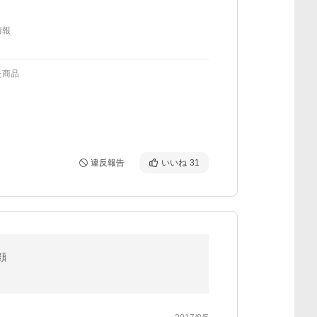
情報
た商品
違反報告
いいね
31
顔