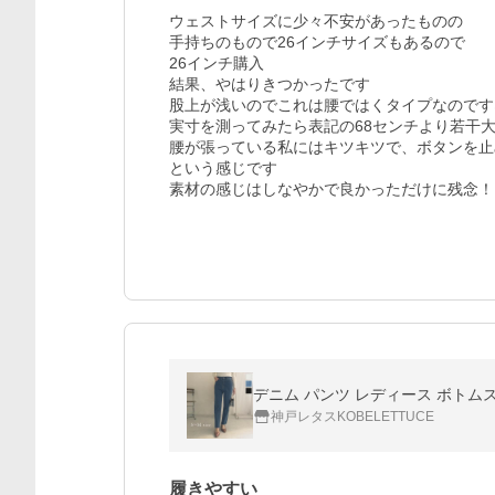
ウェストサイズに少々不安があったものの

手持ちのもので26インチサイズもあるので

26インチ購入

結果、やはりきつかったです

股上が浅いのでこれは腰ではくタイプなのですネ
実寸を測ってみたら表記の68センチより若干大
腰が張っている私にはキツキツで、ボタンを止
という感じです

素材の感じはしなやかで良かっただけに残念！
デニム パンツ レディース ボトムス 
神戸レタスKOBELETTUCE
履きやすい