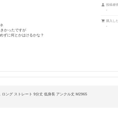
投稿者
-
購入し


-
きかったですが

めずに何とかはけるかな？

ロング ストレート 9分丈 低身長 アンクル丈 M2965