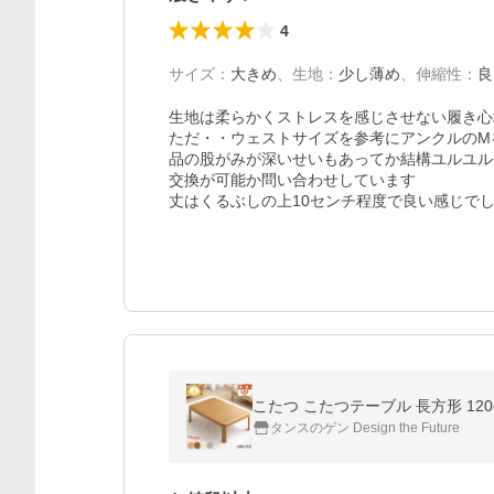
4
サイズ
：
大きめ
、
生地
：
少し薄め
、
伸縮性
：
良
生地は柔らかくストレスを感じさせない履き心
ただ・・ウェストサイズを参考にアンクルのM
品の股がみが深いせいもあってか結構ユルユル
交換が可能か問い合わせしています

丈はくるぶしの上10センチ程度で良い感じで
こたつ こたつテーブル 長方形 120
タンスのゲン Design the Future