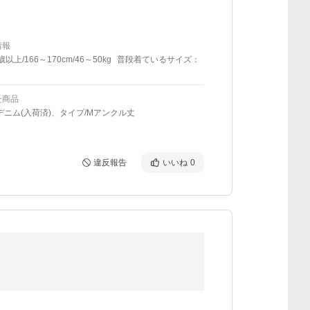
情報
歳以上/166～170cm/46～50kg
普段着ているサイズ：
た商品
デニム(入荷済)、タイプ/Mアンクル丈
違反報告
いいね
0