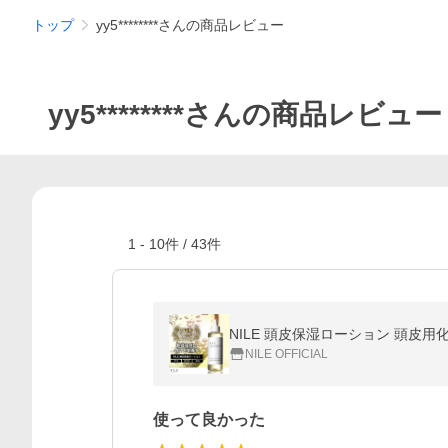
トップ
yy5********さんの商品レビュー
yy5********さんの商品レビュー
1
-
10
件 /
43
件
NILE 頭皮保湿ローション 頭皮用化粧
NILE OFFICIAL
使って良かった