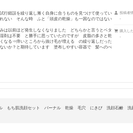
試行錯誤を繰り返し漸く自身に合うものを見つけて使ってい
投稿者
れない　そんな時　ふと「頭皮の乾燥」も一因なのではない
-
みは以前ほど発生しなくなりました　どちらかと言うとベタ
購入し
湿剤は不要　と勝手に思っていたのですが　皮脂の多さと乾
-
くなる⇒痒いところから抜け毛が増える　の繰り返しだった
ないか？と期待しています　塗布しやすい容器で　髪へのべ
ナル もち肌洗顔セット バーナル 乾燥 毛穴 にきび 洗顔石鹸 洗