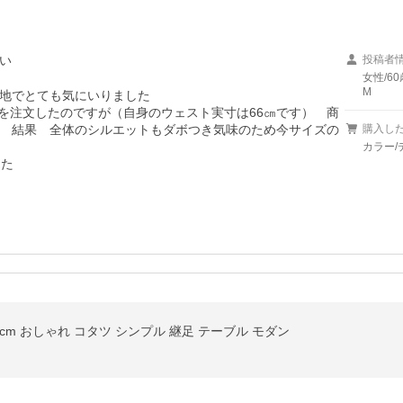
い
投稿者
女性/60
M
地でとても気にいりました

を注文したのですが（自身のウェスト実寸は66㎝です）　商
　結果　全体のシルエットもダボつき気味のため今サイズの
購入し
カラー/
した
cm おしゃれ コタツ シンプル 継足 テーブル モダン