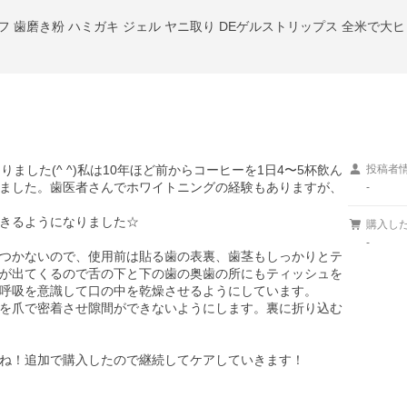
フ 歯磨き粉 ハミガキ ジェル ヤニ取り DEゲルストリップス 全米で大ヒット
ました(^ ^)私は10年ほど前からコーヒーを1日4〜5杯飲ん
投稿者
ました。歯医者さんでホワイトニングの経験もありますが、
-
きるようになりました☆

購入し
-
つかないので、使用前は貼る歯の表裏、歯茎もしっかりとテ
が出てくるので舌の下と下の歯の奥歯の所にもティッシュを
呼吸を意識して口の中を乾燥させるようにしています。

を爪で密着させ隙間ができないようにします。裏に折り込む
ね！追加で購入したので継続してケアしていきます！