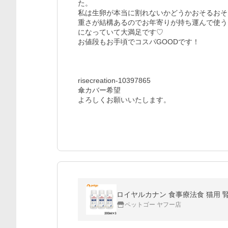
た。

私は生卵が本当に割れないかどうかおそるおそ
重さが結構あるのでお年寄りが持ち運んで使う
になっていて大満足です♡

お値段もお手頃でコスパGOODです！

risecreation-10397865

傘カバー希望

よろしくお願いいたします。
ロイヤルカナン 食事療法食 猫用 腎
ペットゴー ヤフー店