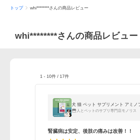
トップ
whi********さんの商品レビュー
whi********さんの商品レビュー
1
-
10
件 /
17
件
犬 猫 ペット サプリメント アミノフ
人とペットのサプリ専門店モノリス
腎臓病は安定、後肢の痛みは改善！！