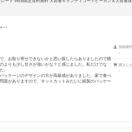
ョコレート WEB限定送料無料 大容量キャンディコートピーカン＆大容量
し…
投稿者
-
で、お取り寄せできないかと思い探したらありましたので購
のよりも少し甘さが強いかな？と感じました。私だけでな
購入し
た。

-
パッケージのデザインの方が高級感がありました。家で食べ
問題がありますので、キットカットみたいに紙製のパッケー