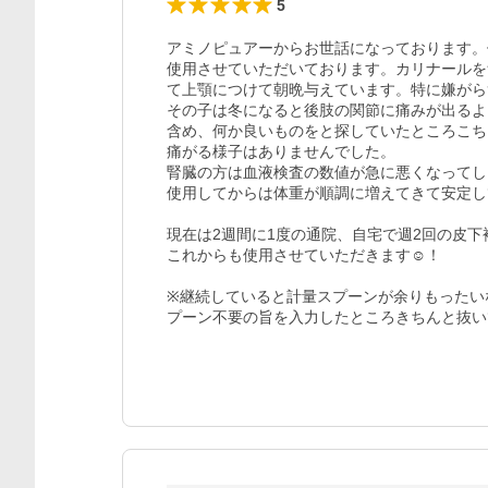
5
アミノピュアーからお世話になっております。使
使用させていただいております。カリナールを
て上顎につけて朝晩与えています。特に嫌がら
その子は冬になると後肢の関節に痛みが出るよ
含め、何か良いものをと探していたところこち
痛がる様子はありませんでした。

腎臓の方は血液検査の数値が急に悪くなってし
使用してからは体重が順調に増えてきて安定し
現在は2週間に1度の通院、自宅で週2回の皮下
これからも使用させていただきます☺︎！

※継続していると計量スプーンが余りもったい
プーン不要の旨を入力したところきちんと抜い