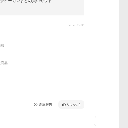
抹茶ピーカンまとめ買いセット
2020/3/26
情報
た商品
違反報告
いいね
4