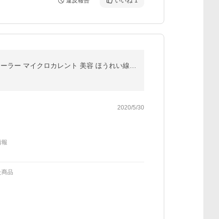
違反報告
いいね
1
【ランキング１位】美顔ローラー 小顔ローラー リフトアップ美顔器 美顔器 小顔 美容ローラー フェイスローラー マイクロカレント 美容 ほうれい線 たるみ しわ
2020/5/30
情報
た商品