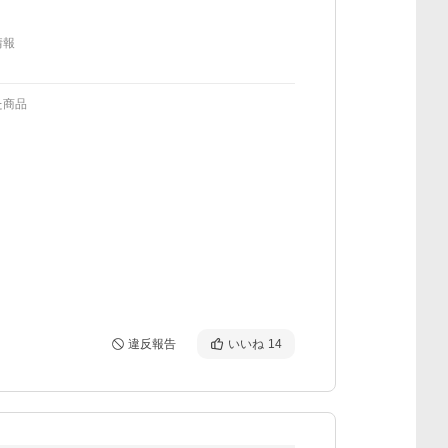
情報
た商品
違反報告
いいね
14