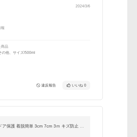
2024/3/6
情報
た商品
その他、サイズ/500ml
違反報告
いいね
0
プロテクションフィルム 車 カーボン キズ 汚れ 保護 防止 傷防止 スカッフプレートシール テープ 車用 車ドア保護 着脱簡単 3cm 7cm 3ｍ キズ防止 汎用