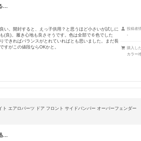
る…
良い。開封すると、えっ子供用？と思うほど小さいが試しに
投稿者
も(良)。履き心地も良さそうです。色は全部で６色でした
-
りできればバランスがとれていればとも思いました。まだ長
ですがこの値段ならOKかと。
購入し
カラー/
ライト エアロパーツ ドア フロント サイドバンパー オーバーフェンダー
迅…