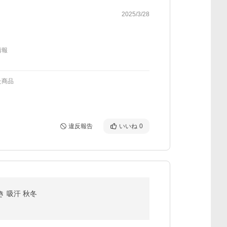
2025/3/28
情報
た商品
違反報告
いいね
0
き 吸汗 秋冬