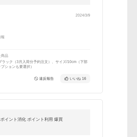
2024/3/9
情報
た商品
ブラック（3月入荷分予約注文）、サイズ/10cm（下部
オプションも要選択）
違反報告
いいね
16
便 ポイント消化 ポイント利用 爆買