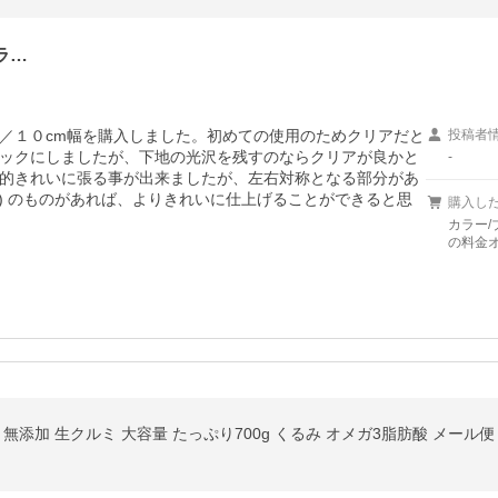
ラ…
／１０cm幅を購入しました。初めての使用のためクリアだと
投稿者
ックにしましたが、下地の光沢を残すのならクリアが良かと
-
的きれいに張る事が出来ましたが、左右対称となる部分があ
(＼) のものがあれば、よりきれいに仕上げることができると思
購入し
カラー/
の料金
無添加 生クルミ 大容量 たっぷり700g くるみ オメガ3脂肪酸 メール