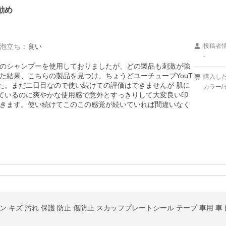
勧め
泡立ち
：
良い
投稿者
-
のシャンプーを使用しておりましたが、どの製品も刺激が強
た結果、こちらの製品を見つけ、ちょうどユーチューブYouT
購入し
した。まだ二日目なので使い続けての評価はできませんが 肌に
カラー/
れているのに爽やかな使用感で意外とすっきりして大変良い印
きます。使い続けてこのこの感覚が続いていれば間違いなく