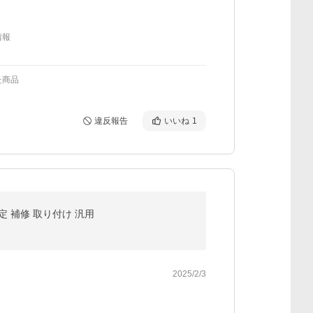
情報
た商品
違反報告
いいね
1
固定 補修 取り付け 汎用
2025/2/3