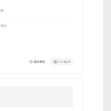
情報
た商品
違反報告
いいね
4