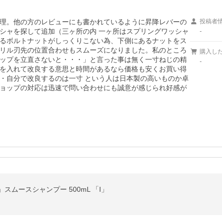
理。他の方のレビューにも書かれているように昇降レバーの
投稿者
シャを探して追加（三ヶ所の内 一ヶ所はスプリングワッシャ
-
るボルトナットがしっくりこない為、下側にあるナットをス
リル刃先の位置合わせもスムーズになりました。私のところ
購入し
ップを立直さないと・・・」と言った事は無く一寸ねじの精
-
を入れて改良する意思と時間があるなら価格も安くお買い得
・自分で改良するのは一寸 という人は日本製の高いものか卓
ョップの対応は迅速で問い合わせにも誠意が感じられ好感が
ムースシャンプー 500mL 「I」