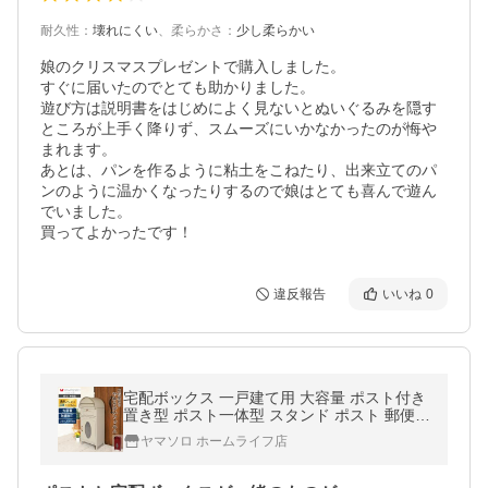
耐久性
：
壊れにくい
、
柔らかさ
：
少し柔らかい
娘のクリスマスプレゼントで購入しました。

すぐに届いたのでとても助かりました。

遊び方は説明書をはじめによく見ないとぬいぐるみを隠す
ところが上手く降りず、スムーズにいかなかったのが悔や
まれます。

あとは、パンを作るように粘土をこねたり、出来立てのパ
ンのように温かくなったりするので娘はとても喜んで遊ん
でいました。

買ってよかったです！
違反報告
いいね
0
宅配ボックス 一戸建て用 大容量 ポスト付き
置き型 ポスト一体型 スタンド ポスト 郵便
おしゃれ 北欧 高級 lagrace ラグラス ヤマソ
ヤマソロ ホームライフ店
ロ