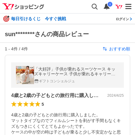
i
毎日引けるくじ 今すぐ挑戦
ログイン
sun********さんの商品レビュー
1
-
4
件 /
4
件
おすすめ順
「大好評」子供が乗れるスーツケース キッ
ズキャリーケース 子供が乗れるキャリーケ
ース 子供用 乗れる スーツケース キャリーケ
ギフトコンシェルジュ
ース キャリーバッグ 旅行 軽量
4歳と2歳の子どもとの旅行用に購入しま…
2024/4/25
5
4歳と2歳の子どもとの旅行用に購入しました。

マットタイプなのでフィルムシートを剥がす手間もなくキ
ズもつきにくくてとてもよかったです。

ケースの中が空の時は子どもが乗ると少し不安定かなと思