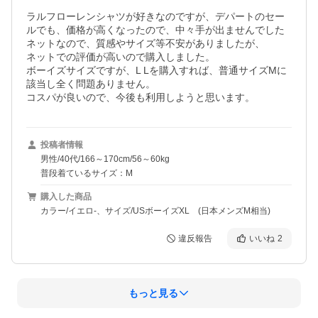
ラルフローレンシャツが好きなのですが、デパートのセー
ルでも、価格が高くなったので、中々手が出ませんでした

ネットなので、質感やサイズ等不安がありましたが、

ネットでの評価が高いので購入しました。

ボーイズサイズですが、L Lを購入すれば、普通サイズMに
該当し全く問題ありません。

コスパが良いので、今後も利用しようと思います。
投稿者情報
男性/40代/166～170cm/56～60kg
普段着ているサイズ：M
購入した商品
カラー/イエロ-、サイズ/USボーイズXL (日本メンズM相当)
違反報告
いいね
2
もっと見る