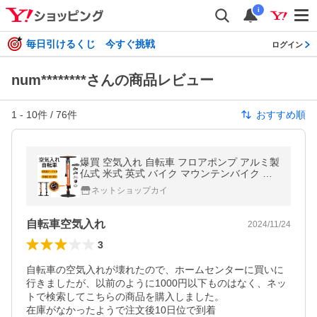
i
毎日引けるくじ 今すぐ挑戦
ログイン
num********さんの商品レビュー
1
-
10
件 /
76
件
おすすめ順
爆買 空気入れ 自転車 フロアポンプ アルミ製
仏式 米式 英式 バイク マウンテンバイク ク
ロスバイク タイヤ 浮き輪 ボール ゲージ サ
ネットショップカイ
イクル おしゃれ 品質保証
自転車空気入れ
2024/11/24
3
自転車の空気入れが壊れたので、ホームセンターに買いに
行きましたが、以前のように1000円以下ものはなく、ネッ
トで検索してこちらの商品を購入しました。

在庫がなかったようで注文後10日位で到着
