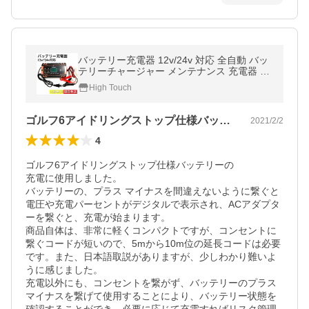
バッテリー充電器 12v/24v 対応 全自動 バッ
テリーチャージャー メンテナンス 充電器 LE
Dランプ逆接続 ショート 過電圧 過電流保護
High Touch
自動車 バイク（赤）
ゴルフ6アイドリングストップ仕様バッテ…
2021/2/2
4
ゴルフ6アイドリングストップ仕様バッテリーの

充電に使用しました。

バッテリーの、プラス マイナスを間違えないように繋ぐと

電圧や充電パーセントがデジタルで表示され、ACアダプタ
ーを繋ぐと、充電が始まります。

商品自体は、非常に軽くコンパクトですが、コンセントに
繋ぐコードが短いので、5mから10m位の延長コードは必要
です。また、日本語取説がありますが、少しわかり難いよ
うに感じました。

充電以外にも、コンセントを繋がず、バッテリーのプラス
マイナスを繋げて使用することにより、バッテリー状態を