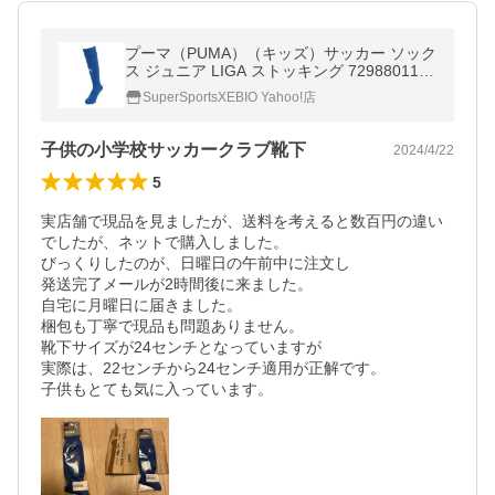
プーマ（PUMA）（キッズ）サッカー ソック
ス ジュニア LIGA ストッキング 72988011
靴下
SuperSportsXEBIO Yahoo!店
子供の小学校サッカークラブ靴下
2024/4/22
5
実店舗で現品を見ましたが、送料を考えると数百円の違い
でしたが、ネットで購入しました。

びっくりしたのが、日曜日の午前中に注文し

発送完了メールが2時間後に来ました。

自宅に月曜日に届きました。

梱包も丁寧で現品も問題ありません。

靴下サイズが24センチとなっていますが

実際は、22センチから24センチ適用が正解です。
