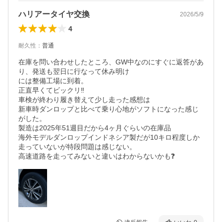
ハリアータイヤ交換
2026/5/9
4
耐久性
：
普通
在庫を問い合わせしたところ、GW中なのにすぐに返答があ
り、発送も翌日に行なって休み明け

には整備工場に到着。

正直早くてビックリ‼️

車検が終わり履き替えて少し走った感想は

新車時ダンロップと比べて乗り心地がソフトになった感じ
がした。

製造は2025年51週目だから4ヶ月ぐらいの在庫品

海外モデルダンロップインドネシア製だが10キロ程度しか
走っていないが特段問題は感じない。

高速道路を走ってみないと違いはわからないかも❓