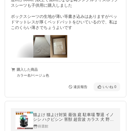
スシーツも子供用に購入しました

ボックスシーツの生地が薄い等書き込みはありますがベッ
ドマットレスが厚くベッドパットをひいているので、私は
購入した商品
カラー名/ベージュ色
違反報告
いいね
0
猫よけ 猫よけ対策 最強 庭 駐車場 撃退 イノ
シシ ハクビシン 害獣 超音波 カラス 犬 野良
猫 音声 フラッシュ ソーラー充電 USB 法人
得選館
車 撃退グッズ 爆買