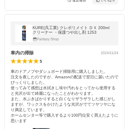
違反報告
いいね
0
KURE(呉工業) クレポリメイト ＤＸ 200ml
クリーナー ・保護つや出し剤 1253
Fantasy Shop
車内の掃除
2024/11/24
5
車のドアノブやダシュボード掃除用に購入しました。

注文を夜したのですが、Amazonの配送で翌日に届いたので
びっくりしました。

使ってみて感想は水拭きし埃や汚れをとってから使用する
と光沢が出て綺麗になったことがわかります。

また、水ぶきばかりすると白くなりザラザラした感じがし
ますが、ワックスをかけたような光沢がでてツヤツヤにな
り満足しています。　

ホームセンター等で購入するより100円位安く買えたように
思います