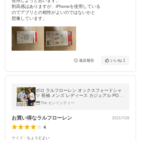
使用しようと思います。

割高感はありますが、iPhoneを使用している

のでアプリとの相性がよいのではないかと

想像しています。
違反報告
いいね
1
ポロ ラルフローレン オックスフォードシャ
ツ 長袖 メンズ レディース カジュアル POL
O Ralph Lauren Boy’s ボーイズサイズ #323
The センイシティー
677133 ＃323677177
お買い得なラルフローレン
2021/7/28
4
サイズ
：
ちょうどよい