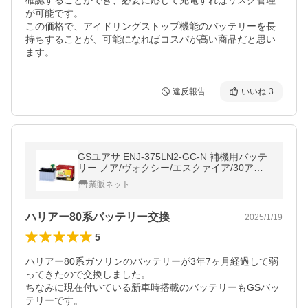
確認することができ、必要に応じて充電すればリスク管理
が可能です。

この価格で、アイドリングストップ機能のバッテリーを長
持ちすることが、可能になればコスパが高い商品だと思い
ます。
違反報告
いいね
3
GSユアサ ENJ-375LN2-GC-N 補機用バッテ
リー ノア/ヴォクシー/エスクァイア/30アル
ファードヴェルファイア/80ハリアー 497608
業販ネット
5601233
ハリアー80系バッテリー交換
2025/1/19
5
ハリアー80系ガソリンのバッテリーが3年7ヶ月経過して弱
ってきたので交換しました。

ちなみに現在付いている新車時搭載のバッテリーもGSバッ
テリーです。
