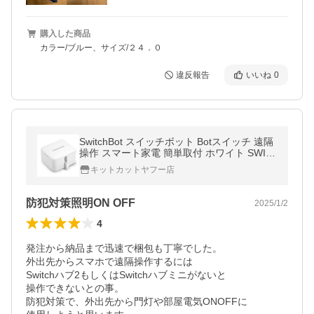
購入した商品
カラー/ブルー、サイズ/２４．０
違反報告
いいね
0
SwitchBot スイッチボット Botスイッチ 遠隔
操作 スマート家電 簡単取付 ホワイト SWIT
CHBOT-W-GH
キットカットヤフー店
防犯対策照明ON OFF
2025/1/2
4
発注から納品まで迅速で梱包も丁寧でした。

外出先からスマホで遠隔操作するには

Switchハブ2もしくはSwitchハブミニがないと

操作できないとの事。

防犯対策で、外出先から門灯や部屋電気ONOFFに
