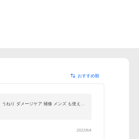
おすすめ順
シャンプー ＆ トリートメント ＆ ヘアオイル ヘアミルク NALOW セット ナロウ ボトル ヘアケア パサつき うねり ダメージケア 補修 メンズ も使える 公式
2022/6/4