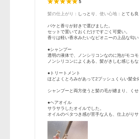
5
髪の仕上がり
：
しっとり
、
使い心地
：
とても良
パケと香りが好きで選びました。

セットで置いておくだけですごく可愛い。

香りは軽い香水みたいなピオニーの上品な匂い
●シャンプー

透明の液体で、ノンシリコンなのに泡がモコモ
ノンシリコンによくある、髪がきしむ感じもな
●トリートメント

ほどよくとろみがあって2プッシュくらい髪全
シャンプーと両方使うと髪の毛が纏まり、くせ
●ヘアオイル

サラサラしたオイルでした。

オイルのベタつき感が苦手な人も、仕上がりサ