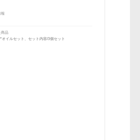
情報
た商品
アオイルセット、セット内容/3個セット