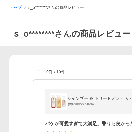
トップ
s_o********さんの商品レビュー
s_o********さんの商品レビュー
1
-
10
件 /
10
件
Maison Marle
パケが可愛すぎて大満足。香りも良かっ