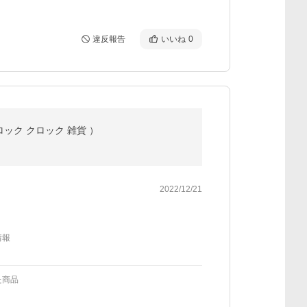
違反報告
いいね
0
クロック クロック 雑貨 ）
2022/12/21
情報
た商品