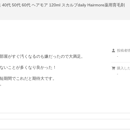
代 50代 60代 ヘアモア 120ml スカルプdaily Hairmore薬用育毛剤


投稿者
部屋がすぐ汚くなるのも嫌だったので大満足。

-
ないことが多くなり良かった！

購入し
-
短期間でこれだと期待大です。

。