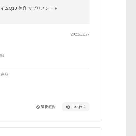
ザイムQ10 美容 サプリメント F
2022/12/27
情報
た商品
違反報告
いいね
4