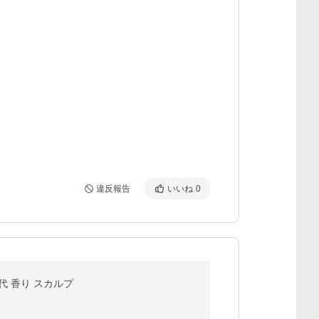
違反報告
いいね
0
0代 香り スカルプ