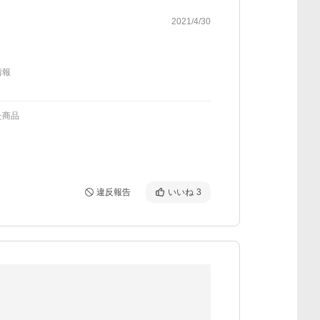
2021/4/30
情報
た商品
違反報告
いいね
3