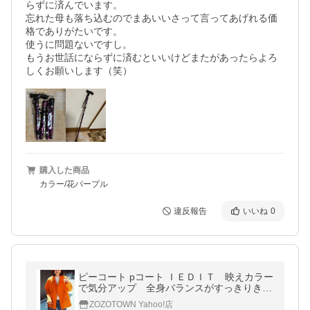
らずに済んでいます。

忘れた母も落ち込むのでまあいいさって言ってあげれる価
格でありがたいです。

使うに問題ないですし。

もうお世話にならずに済むといいけどまたがあったらよろ
しくお願いします（笑）
購入した商品
カラー/花パープル
違反報告
いいね
0
ピーコート pコート ＩＥＤＩＴ 映えカラー
で気分アップ 全身バランスがすっきりきま
るショート丈Ｐコート レディース
ZOZOTOWN Yahoo!店