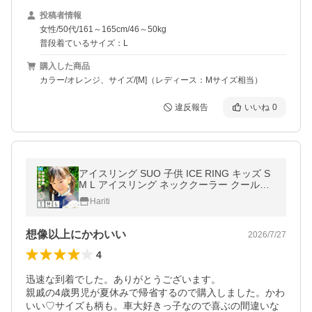
投稿者情報
女性/50代/161～165cm/46～50kg
普段着ているサイズ：L
購入した商品
カラー/オレンジ、サイズ/[M]（レディース：Mサイズ相当）
違反報告
いいね
0
アイスリング SUO 子供 ICE RING キッズ S
M L アイスリング ネッククーラー クールリ
ング 首 熱中症対策グッズ breeze 暑さ対策
Hariti
想像以上にかわいい
2026/7/27
4
迅速な到着でした。ありがとうございます。

親戚の4歳男児が夏休みで帰省するので購入しました。かわ
いい♡サイズも柄も。車大好きっ子なので喜ぶの間違いな