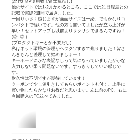
(歴代FMV使用者で富士通推し)

他のサイトでは1-2月かかるところ、ここでは21日程度との
記載で実際2週間で届きました。

一回り小さく感じますが画面サイズは一緒。でもかなりコ
ンパクトで軽いです。他の方も書いてましたが立ち上げが
早い！セットアップも以前よりサクサクできるんですね！
(◎_◎;)

(プロダクトキーとか不要だし)

私はネット環境の管理がヘタクソすぎて焦りました！皆さ
んきちんと整理して始めましょー！

キーボードにかな表記なしって気になっていましたがかな
入力しない限り問題ないです。すっきりしていい感じで
す。

耐久性は不明ですが期待しています！

クーポンで少し値引きしてもらいポイントも付く。上手に
買い物したらかなりお得だと思います。左に前のPC。右に
今回購入のPC並べてみました。