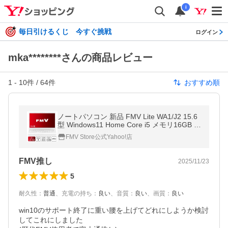
i
毎日引けるくじ 今すぐ挑戦
ログイン
mka********さんの商品レビュー
1
-
10
件 /
64
件
おすすめ順
ノートパソコン 新品 FMV Lite WA1/J2 15.6
型 Windows11 Home Core i5 メモリ16GB S
SD512GB Office付き FMVWJ2A15W_PP F
FMV Store公式Yahoo!店
MVWJ2A15W
FMV推し
2025/11/23
5
耐久性
：
普通
、
充電の持ち
：
良い
、
音質
：
良い
、
画質
：
良い
win10のサポート終了に重い腰を上げてどれにしようか検討
してこれにしました
