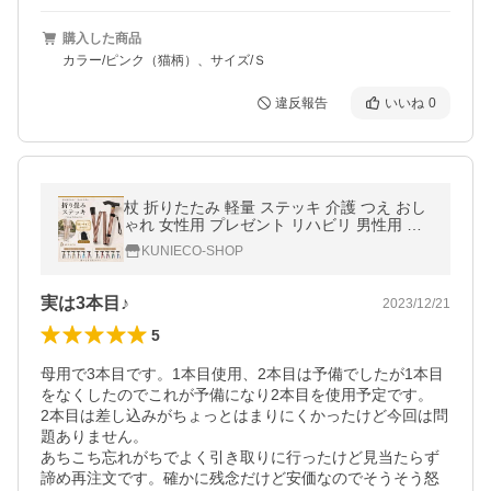
購入した商品
カラー/ピンク（猫柄）、サイズ/Ｓ
違反報告
いいね
0
杖 折りたたみ 軽量 ステッキ 介護 つえ おし
ゃれ 女性用 プレゼント リハビリ 男性用 高
齢者 爆買
KUNIECO-SHOP
実は3本目♪
2023/12/21
5
母用で3本目です。1本目使用、2本目は予備でしたが1本目
をなくしたのでこれが予備になり2本目を使用予定です。

2本目は差し込みがちょっとはまりにくかったけど今回は問
題ありません。

あちこち忘れがちでよく引き取りに行ったけど見当たらず
諦め再注文です。確かに残念だけど安価なのでそうそう怒