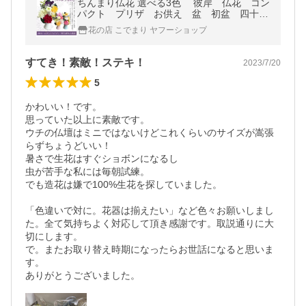
ちんまり仏花 選べる3色 彼岸 仏花 コン
パクト プリザ お供え 盆 初盆 四十九
日 一周忌 命日 仏 ペット 霊前
花の店 こでまり ヤフーショップ
すてき！素敵！ステキ！
2023/7/20
5
かわいい！です。

思っていた以上に素敵です。

ウチの仏壇はミニではないけどこれくらいのサイズが嵩張
らずちょうどいい！

暑さで生花はすぐショボンになるし

虫が苦手な私には毎朝試練。

でも造花は嫌で100%生花を探していました。

「色違いで対に。花器は揃えたい」など色々お願いしまし
た。全て気持ちよく対応して頂き感謝です。取説通りに大
切にします。

で。またお取り替え時期になったらお世話になると思いま
す。

ありがとうございました。