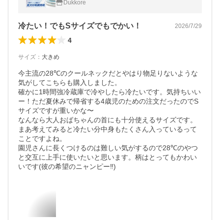
Dukkore
涼感 冷却 男女兼用
冷たい！でもSサイズでもでかい！
2026/7/29
4
サイズ
：
大きめ
今主流の28℃のクールネックだとやはり物足りないような
気がしてこちらも購入しました。

確かに1時間強冷蔵庫で冷やしたら冷たいです。気持ちいい
ー！ただ夏休みで帰省する4歳児のための注文だったのでS
サイズですが重いかな〜

なんなら大人おばちゃんの首にも十分使えるサイズです。
まあ考えてみると冷たい分中身もたくさん入っているって
ことですよね。

園児さんに長くつけるのは難しい気がするので28℃のやつ
と交互に上手に使いたいと思います。柄はとってもかわい
いです(彼の希望のニャンピー‼︎)