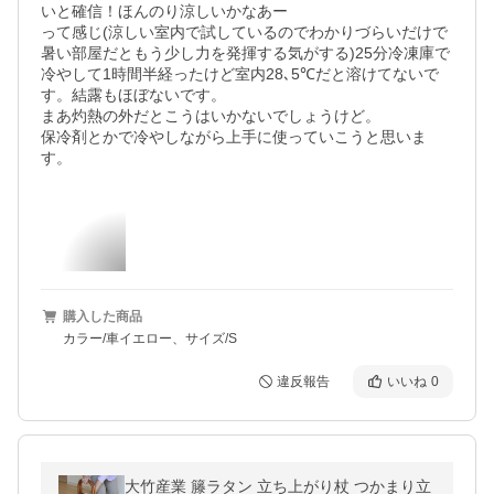
いと確信！ほんのり涼しいかなあー

って感じ(涼しい室内で試しているのでわかりづらいだけで
暑い部屋だともう少し力を発揮する気がする)25分冷凍庫で
冷やして1時間半経ったけど室内28､5℃だと溶けてないで
す。結露もほぼないです。

まあ灼熱の外だとこうはいかないでしょうけど。

保冷剤とかで冷やしながら上手に使っていこうと思いま
す。
購入した商品
カラー/車イエロー、サイズ/S
違反報告
いいね
0
大竹産業 籐ラタン 立ち上がり杖 つかまり立