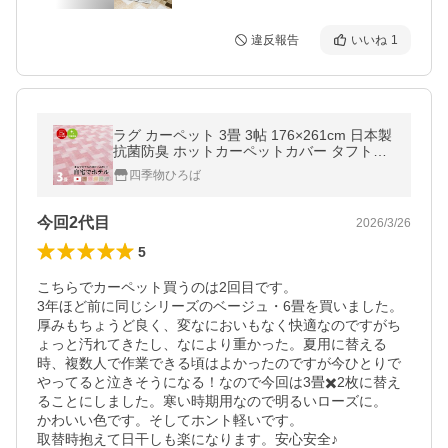
違反報告
いいね
1
ラグ カーペット 3畳 3帖 176×261cm 日本製
抗菌防臭 ホットカーペットカバー タフトラ
グ 敷き詰め シンプル バール BH-25000
四季物ひろば
今回2代目
2026/3/26
5
こちらでカーペット買うのは2回目です。

3年ほど前に同じシリーズのベージュ・6畳を買いました。

厚みもちょうど良く、変なにおいもなく快適なのですがち
ょっと汚れてきたし、なにより重かった。夏用に替える
時、複数人で作業できる頃はよかったのですが今ひとりで
やってると泣きそうになる！なので今回は3畳✖️2枚に替え
ることにしました。寒い時期用なので明るいローズに。

かわいい色です。そしてホント軽いです。

取替時抱えて日干しも楽になります。安心安全♪