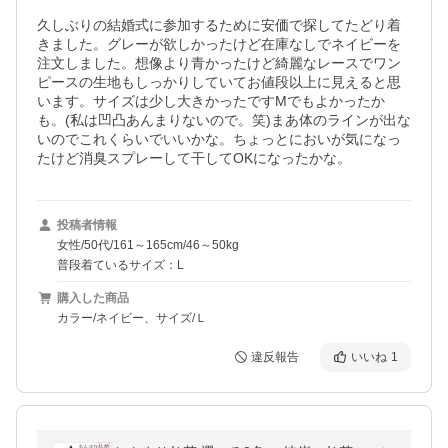
久しぶりの結婚式に参加するために安価で探してたどり着
きました。グレーが欲しかったけど在庫なしでネイビーを
注文しました。想像より青かったけど綺麗なレースでワン
ピースの生地もしっかりしていてお値段以上に見えると思
います。サイズは少し大きかったですMでもよかったか
も。(私は凹凸あんまりないので。笑)まあ体のラインが出な
いのでこれくらいでいいかな。ちょっとにおいが気になっ
たけど消臭スプレーして干してOKになったかな。
投稿者情報
女性/50代/161～165cm/46～50kg
普段着ているサイズ：L
購入した商品
カラー/ネイビー、サイズ/Ｌ
違反報告
いいね
1