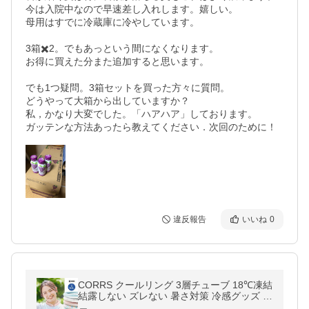
今は入院中なので早速差し入れします。嬉しい。

母用はすでに冷蔵庫に冷やしています。

3箱✖️2。でもあっという間になくなります。

お得に買えた分また追加すると思います。

でも1つ疑問。3箱セットを買った方々に質問。

どうやって大箱から出していますか？

私，かなり大変でした。「ハアハア」しております。

ガッテンな方法あったら教えてください．次回のために！
違反報告
いいね
0
CORRS クールリング 3層チューブ 18℃凍結
結露しない ズレない 暑さ対策 冷感グッズ ア
イス感 ネッククーラー 蛍光素材使用 保冷剤