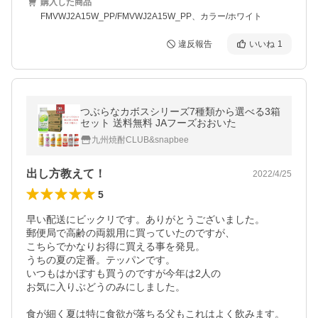
購入した商品
FMVWJ2A15W_PP/FMVWJ2A15W_PP、カラー/ホワイト
違反報告
いいね
1
つぶらなカボスシリーズ7種類から選べる3箱
セット 送料無料 JAフーズおおいた
九州焼酎CLUB&snapbee
出し方教えて！
2022/4/25
5
早い配送にビックリです。ありがとうございました。

郵便局で高齢の両親用に買っていたのですが、

こちらでかなりお得に買える事を発見。

うちの夏の定番。テッパンです。

いつもはかぼすも買うのですが今年は2人の

お気に入りぶどうのみにしました。

食が細く夏は特に食欲が落ちる父もこれはよく飲みます。
