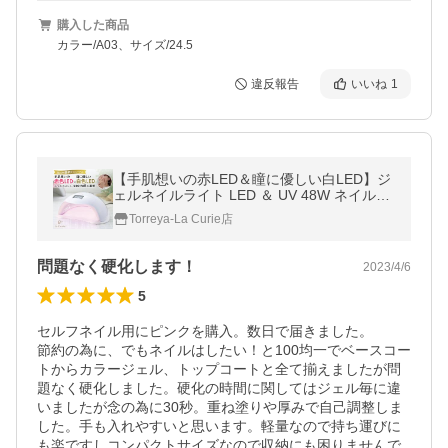
購入した商品
カラー/A03、サイズ/24.5
違反報告
いいね
1
【手肌想いの赤LED＆瞳に優しい白LED】ジ
ェルネイルライト LED ＆ UV 48W ネイルラ
イト 低ヒート機能 自動センサー ジェルネイ
Torreya-La Curie店
ル レジン【1年保証 ueenail監修】
問題なく硬化します！
2023/4/6
5
セルフネイル用にピンクを購入。数日で届きました。

節約の為に、でもネイルはしたい！と100均一でベースコー
トからカラージェル、トップコートと全て揃えましたが問
題なく硬化しました。硬化の時間に関してはジェル毎に違
いましたが念の為に30秒。重ね塗りや厚みで自己調整しま
した。手も入れやすいと思います。軽量なので持ち運びに
も楽ですしコンパクトサイズなので収納にも困りませんで