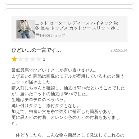
ニット セーター レディース ハイネック 秋
冬 長袖 トップス カットソー スリット ゆっ
たり 着痩せ お洒落 体型カバー 通勤 OL 学生
Feliceショップ
20代 30代 40代
ひどい…の一言です…
2022/2/14
1
最低最悪でひどい！としか言い表せません。

まず届いた商品は画像のモデルが着用しているものと違う
ニットが届きました。

購入前にちゃんと確認し、袖丈は52㎝だということでした
が、届いたニットの袖丈は36㎝でした。

生地はテロテロのペラペラ。

縫い付けタグも、添付タグもなし。

加えて、虫食い穴を糸で強引に補正した箇所かあり、

更に黒カビの付着、オレンジ色のカビの付着もありまし
た。

一体どうしたら、こんな物を商品として発送してこれるの