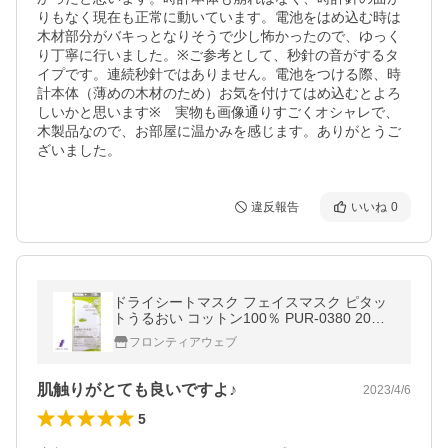
りもなく現在も正常に動いています。電池をはめ込む時は
木材部分がバキっとなりそうで少し怖かったので、ゆっく
り丁寧に行いました。※ご参考として、秒針の音がするタ
イプです。連続秒針ではありません。電池をつける際、時
計本体（薄めの木材のため）お気を付けてはめ込むとよろ
しいかと思います※　実物も画像通りすごくオシャレで、
木製品なので、お部屋に温かみを感じます。ありがとうご
ざいました。
違反報告
いいね
0
ドライシートマスク フェイスマスク ピタッ
トうるおい コットン100％ PUR-0380 20枚
入り 石原商店 メール便発送
フロンティアウェブ
肌触りがとても良いですよ♪
2023/4/6
5