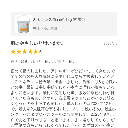
ミネランス粉石鹸 1kg 容器付
ミネラル本舗
肌にやさしいと思います。
2023/8/5
5
香り
：
普通
、
洗浄力
：
良い
、
消臭力
：
良い
初めて購入しました。アレルギーがひどくなってきたので
全てのものを天然成分に変更せねばならず検索していたと
ころミネランス粉石鹸に出会いました。洗濯には3ｇで良い
との事、最初は半信半疑でしたが本当に汚れが落ちている
ように思います。最初に使用した際、微妙に茶色汚れが付
いていた白もの、タオル、洗濯用ネットなどがパッと明る
くなったのを実感できました。購入したのは2022年12月
で、老夫婦2人世帯な事もありますが、手洗いもの、洗面シ
ンク、バスタブやバスツールにも使用して、2023年8月現
在であと半月分はもつと思います。よく溶かしてから、が
ご面倒な方もいらっしゃるでしょうが、まずコスパが良い