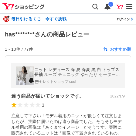
i
毎日引けるくじ 今すぐ挑戦
ログイン
has********さんの商品レビュー
1
-
10
件 /
77
件
おすすめ順
ニット レディース 春 夏 春夏 黒 白 トップス
長袖 ルーズ チュニック ゆったり セーター
オーバーサイズ ブラック ホワイト ベージュ
セレクトショップ soul
20代 30代
違う商品が届いてショックです。
2022/1/9
1
注意して下さい！モデル着用のニットが欲しくて注文しま
したが、実際に届いたのは違う商品でした。そもそもモデ
ル着用の画像は「あくまでイメージ」だそうです。実際に
販売されているニットは「画像で平置きされているもの」