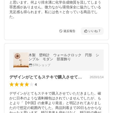
と思います。何より排水溝に化学合成物質を流してしまう
罪悪感がありません。微力ながら環境保全に協力している
充足感も得られます。私には色々と合っている商品でし
た。
違反報告
いいね
7
木製 壁時計 ウォールクロック 円形 シ
ンプル モダン 部屋飾り
STKショップ
デザインがとてもステキで購入させていた…
2020/1/14
4
デザインがとてもステキで購入させていただきました。確
かに日本のような過剰梱包はされていませんでしたが、も
とより「【中国】の倉庫より発送」と明記されてありまし
たので想定の範囲内でした。商品到着まで20日もかからな
かったと思います。時計本体も崩れはなく、時計針の曲が