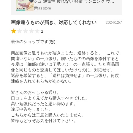
シュ 通気性 疲れない 軽量 ランニング ウォ
ーキング おしゃれ スポーツ 年寄り 敬老の日
as store
画像違うものが届き、対応してくれない
2024/12/7
1
最低のショップです(怒)

商品画像と違うものが届きました。連絡すると、「これで
間違いない」の一点張り。届いたものの画像を添付すると
今度は「細部の違いは了承せよ」の一点張り。ただ商品画
像と同じものと交換してほしいだけなのに、対応せず。

返品を希望すると、「送料は負担せよ」の一点張り。何度
連絡を入れてもらちがあかない。

皆さんのおっしゃる通り。

口コミをよく見てから購入すべきでした。

高い勉強代だったと思い諦めます。

違反申告をしました。

こちらからは二度と購入いたしません。

皆様もどうぞお気を付けて下さい。