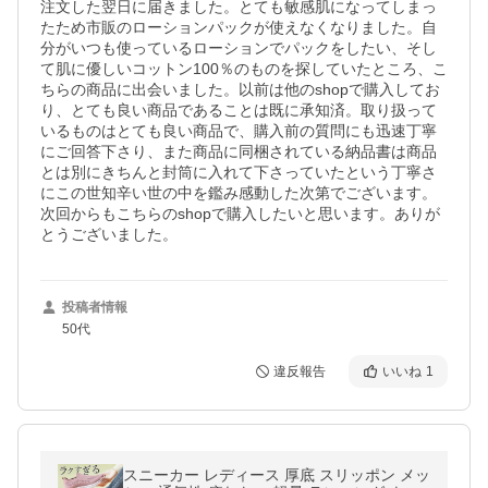
注文した翌日に届きました。とても敏感肌になってしまっ
たため市販のローションパックが使えなくなりました。自
分がいつも使っているローションでパックをしたい、そし
て肌に優しいコットン100％のものを探していたところ、こ
ちらの商品に出会いました。以前は他のshopで購入してお
り、とても良い商品であることは既に承知済。取り扱って
いるものはとても良い商品で、購入前の質問にも迅速丁寧
にご回答下さり、また商品に同梱されている納品書は商品
とは別にきちんと封筒に入れて下さっていたという丁寧さ
にこの世知辛い世の中を鑑み感動した次第でございます。
次回からもこちらのshopで購入したいと思います。ありが
とうございました。
投稿者情報
50代
違反報告
いいね
1
スニーカー レディース 厚底 スリッポン メッ