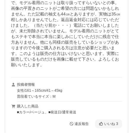
で、モデル着用のニットは取り扱ってすらいないとの事。
画像の平置きのニットがご希望の方には問題ないかもしれ
ません。ただ記載の袖丈も44㎝とありますが、実物は35㎝
程しかありませんでした。返品返金対応には応じていただ
けました。（当たり前か・・・）電話にてお願いしました
が、未だ削除されていません。モデル着用のニットがとて
もステキで本当に本当に楽しみにしていただけに残念で仕
方ありません。他にも同様の販売をしているショップがあ
りますので今後ご購入される方は注意が必要だと思いま
す。このようは販売の仕方はいけないと思います。実際に
販売しているものだけを画像に載せて下さい。よろしくお
願いいたします。
投稿者情報
女性/161～165cm/41～45kg
普段着ているサイズ：M
購入した商品
■カラー/ベージュ、■発送日/通常発送
違反報告
いいね
3