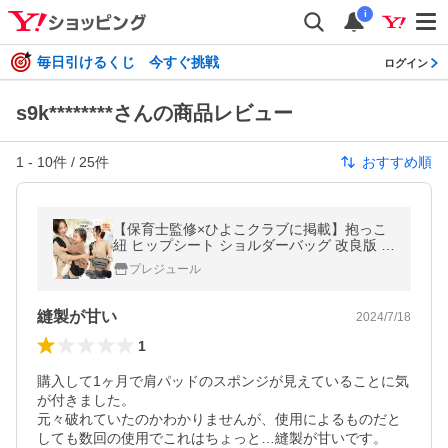
i
毎日引けるくじ 今すぐ挑戦
ログイン
s9k********さんの商品レビュー
1
-
10
件 /
25
件
おすすめ順
【保育士監修×ひよこクラブに掲載】抱っこ
紐 ヒップシート ショルダーバッグ 改良版 ス
リング だっこひも 赤ちゃん 20kg 出産祝い
プレジュール
2WAY プレジュール
縫製が甘い
2024/7/18
1
購入して1ヶ月で肩パッドのスポンジが見えていることに気
が付きました。

元々破れていたのかわかりませんが、使用によるものだと
しても数回の使用でこれはちょっと…縫製が甘いです。
