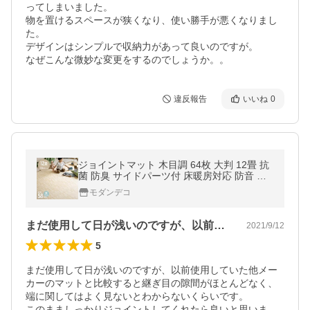
ってしまいました。

物を置けるスペースが狭くなり、使い勝手が悪くなりまし
た。

デザインはシンプルで収納力があって良いのですが。

なぜこんな微妙な変更をするのでしょうか。。
違反報告
いいね
0
ジョイントマット 木目調 64枚 大判 12畳 抗
菌 防臭 サイドパーツ付 床暖房対応 防音 木
目 洗える おしゃれ ベビー 防水
モダンデコ
まだ使用して日が浅いのですが、以前使用…
2021/9/12
5
まだ使用して日が浅いのですが、以前使用していた他メー
カーのマットと比較すると継ぎ目の隙間がほとんどなく、
端に関してはよく見ないとわからないくらいです。

このまましっかりジョイントしてくれたら良いと思いま