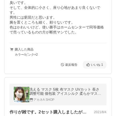
臭いです。

そして、全体的に小さく、座り心地があまり良くないで
す。

男性には窮屈だと思います。

腕を置くところも細く、頼りないです。

色はかわいいけど、使い勝手はホームセンターで同等価格
で売っているものの方が断然マシでした。
購入した商品
カラー/ピンク×2
違反報告
いいね
1
洗える マスク 5枚 布マスク UVカット 長さ
調整可能 個包装 アイスシルク 柔らかマスク
3D 立体 ソフトマスク 蒸れない 男女兼用 立
アカネA SHOP
体布製マスク ny275
作りが雑です。2セット購入しましたが、…
2021/8/4