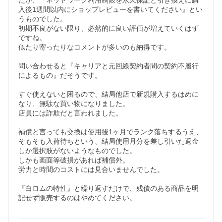
たが、『ネットワーク利用制限を永久保証と引き換えに購
入後1週間以内にショップレビューを書いてください』とい
うものでした。

初期不良がない限り、必然的に良い評価が増えていくはず
ですね。

似たり寄ったりなコメントが多いのも納得です。

問い合わせると『キャリアと元回線契約者間の契約不履行
によるもの』だそうです。

すぐ使えないと困るので、結局他店で新規購入するはめに
なり、無駄な買い物になりました。

店員には詐欺だと言われました。

補償と言っても交換は使用後1ヶ月でランク落ちするうえ、
そもそも入荷待ちという、結局使用月分を差し引いた返金
しか選択肢がないようなものでした。

しかも画面等破損があれば補償外。

労力と時間のコストには見合いませんでした。

『白ロムの特性』と繰り返すだけで、残債のある商品を明