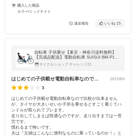
購入した商品
カラー/ミッドナイト
違反報告
いいね
15
自転車 子供乗せ【東京・神奈川送料無料】
【完成品配送】電動自転車 SUISUI BM-P10
樹脂子供乗せセット！ シマノ製内装3段 26
サイクルショップ チャレンジ21
インチ 電動アシスト自転車
はじめての子供載せ電動自転車なので比較…
2021/8/4
3
はじめての子供載せ電動自転車なので比較が出来ません
が、タイヤが大きいせいか子供を乗せるとすごく重くてハ
ンドルが取られてブレます。

走り出してしまえば快適なのですが、走り出すまでは一苦
労です。

慣れるまで怖いです。

夫は『主婦はこんなに便利なものに乗っているのか！』と