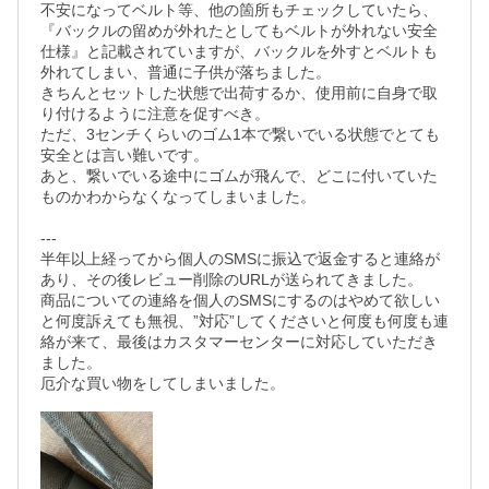
不安になってベルト等、他の箇所もチェックしていたら、
『バックルの留めが外れたとしてもベルトが外れない安全
仕様』と記載されていますが、バックルを外すとベルトも
外れてしまい、普通に子供が落ちました。

きちんとセットした状態で出荷するか、使用前に自身で取
り付けるように注意を促すべき。

ただ、3センチくらいのゴム1本で繋いでいる状態でとても
安全とは言い難いです。

あと、繋いでいる途中にゴムが飛んで、どこに付いていた
ものかわからなくなってしまいました。

---

半年以上経ってから個人のSMSに振込で返金すると連絡が
あり、その後レビュー削除のURLが送られてきました。

商品についての連絡を個人のSMSにするのはやめて欲しい
と何度訴えても無視、”対応”してくださいと何度も何度も連
絡が来て、最後はカスタマーセンターに対応していただき
ました。

厄介な買い物をしてしまいました。