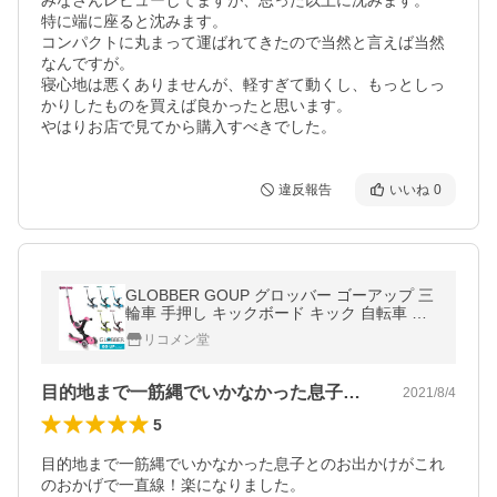
みなさんレビューしてますが、思った以上に沈みます。

特に端に座ると沈みます。

コンパクトに丸まって運ばれてきたので当然と言えば当然
なんですが。

寝心地は悪くありませんが、軽すぎて動くし、もっとしっ
かりしたものを買えば良かったと思います。

やはりお店で見てから購入すべきでした。
違反報告
いいね
0
GLOBBER GOUP グロッバー ゴーアップ 三
輪車 手押し キックボード キック 自転車 変
形 子供 幼児 おもちゃ プレゼント スケート
リコメン堂
目的地まで一筋縄でいかなかった息子との…
2021/8/4
5
目的地まで一筋縄でいかなかった息子とのお出かけがこれ
のおかげで一直線！楽になりました。
