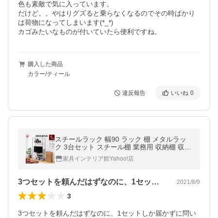
色も素敵で気に入っています。

だけど。。やはりグズると乗らなくなるのでその時ばかり
は荷物になってしまいます(*_*)

カゴみたいなものが付いていたら便利ですね。
購入した商品
カラー/ティール
違反報告
いいね
0
スチールラック 幅90 ラック 棚 メタルラッ
ク 3台セット スチール棚 業務用 収納棚 収納
ラック キャスター付き オープンラック 5段
家具インテリア館Yahoo!店
アイリスオーヤマ 一人暮らし
3つセットを頼んだはずなのに、1セット…
2021/8/9
3
3つセットを頼んだはずなのに、1セットしか届かずに問い