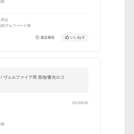
情報
た商品
選択/アルファード用
違反報告
いいね
0
ード / ヴェルファイア用 黒地/蓄光ロゴ
2023/6/30
情報