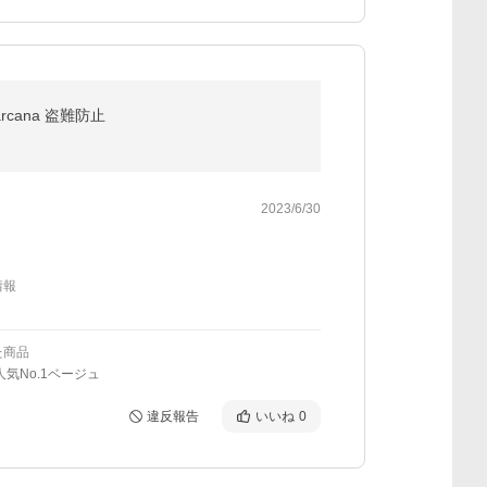
ana 盗難防止
2023/6/30
情報
た商品
人気No.1ベージュ
違反報告
いいね
0