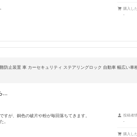


。
購入し
-
難防止装置 車 カーセキュリティ ステアリングロック 自動車 幅広い車種
ら…
ですが、銅色の破片や粉が毎回落ちてきます。

投稿者
た。
-
購入し