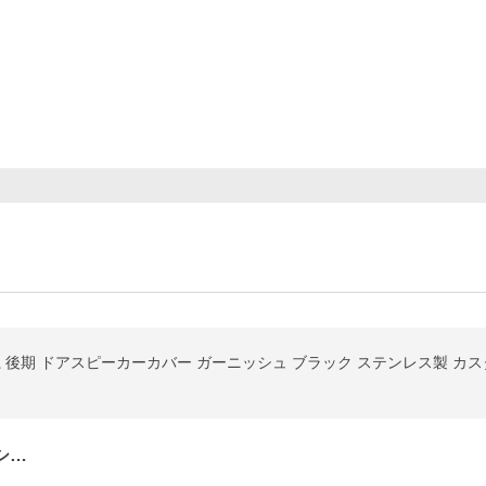
 後期 ドアスピーカーカバー ガーニッシュ ブラック ステンレス製 カスタム
シ…