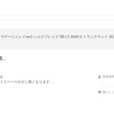
e 3D ラゲージトレイver2 シルクブレイズ SB-LT-30AV-2 トランクマッ
思…
す。

投稿者
くスペースが少し狭くなります…。
-
購入し
-