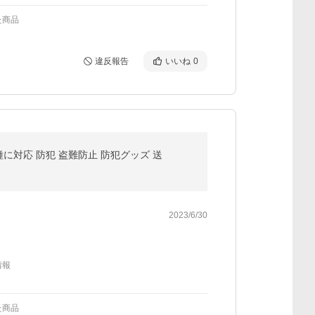
た商品
違反報告
いいね
0
に対応 防犯 盗難防止 防犯グッズ 送
2023/6/30
情報
た商品