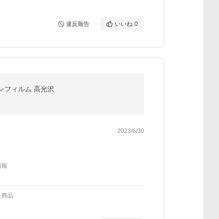
違反報告
いいね
0
ョンフィルム 高光沢
2023/6/30
情報
た商品