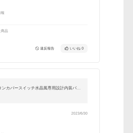
情報
た商品
違反報告
いいね
0
アルファードヴェルファイア 30系（ALPHARD/VELLFIREクリスタルエンジンスタートカバースタートボタンカバースイッチ水晶風専用設計内装パーツ 純正交換（旧型）
2023/6/30