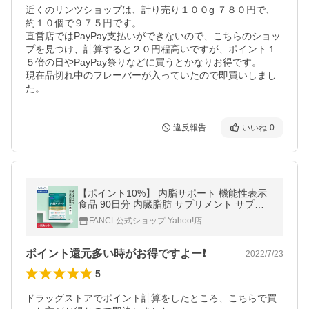
近くのリンツショップは、計り売り１００g ７８０円で、
約１０個で９７５円です。

直営店ではPayPay支払いができないので、こちらのショッ
プを見つけ、計算すると２０円程高いですが、ポイント１
５倍の日やPayPay祭りなどに買うとかなりお得です。

現在品切れ中のフレーバーが入っていたので即買いしまし
た。
違反報告
いいね
0
【ポイント10%】 内脂サポート 機能性表示
食品 90日分 内臓脂肪 サプリメント サプリ
ブラックジンジャー ファンケル 健康食品 FA
FANCL公式ショップ Yahoo!店
NCL 公式
ポイント還元多い時がお得ですよー❗️
2022/7/23
5
ドラッグストアでポイント計算をしたところ、こちらで買