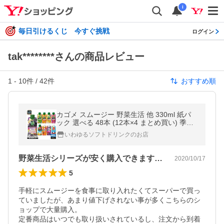
i
毎日引けるくじ 今すぐ挑戦
ログイン
tak********さんの商品レビュー
1
-
10
件 /
42
件
おすすめ順
カゴメ スムージー 野菜生活 他 330ml 紙パ
ック 選べる 48本 (12本×4 まとめ買い) 季節
限定 よりどり アサイー トマトジュース リフ
いわゆるソフトドリンクのお店
レッシュ スイカ
野菜生活シリーズが安く購入できますよ！
2020/10/17
5
手軽にスムージーを食事に取り入れたくてスーパーで買っ
ていましたが、あまり値下げされない事が多くこちらのシ
ョップで大量購入。

定番商品はいつでも取り扱いされているし、注文から到着