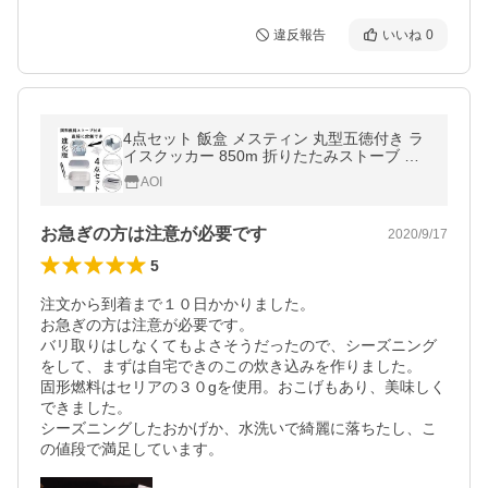
違反報告
いいね
0
4点セット 飯盒 メスティン 丸型五徳付き ラ
イスクッカー 850m 折りたたみストーブ ア
ウトドア専用 アルミ キャンプ 自宅炊飯 防災
AOI
対策 登山 調理器具 固形燃料
お急ぎの方は注意が必要です
2020/9/17
5
注文から到着まで１０日かかりました。

お急ぎの方は注意が必要です。

バリ取りはしなくてもよさそうだったので、シーズニング
をして、まずは自宅できのこの炊き込みを作りました。

固形燃料はセリアの３０gを使用。おこげもあり、美味しく
できました。

シーズニングしたおかげか、水洗いで綺麗に落ちたし、こ
の値段で満足しています。