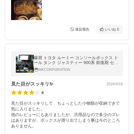
違反報告
いいね
0
爆買 トヨタ ルーミー コンソールボックス ト
ール タンク ジャスティー 900系 前後期 セン
タークラスターポケット 引き出しトレイ 車
MKCORPORATION
収納 カー用品 内装 TOYOTA
見た目がスッキリ✨
2026/3/16
4
見た目がスッキリして、ちょっとした小物類が収納できて
気に入りました。

他のレビューにもありましたが、汎用品なので多少のズレ
はありますが、ボックスが滑り出てしまう事は今のところ
ありません。
