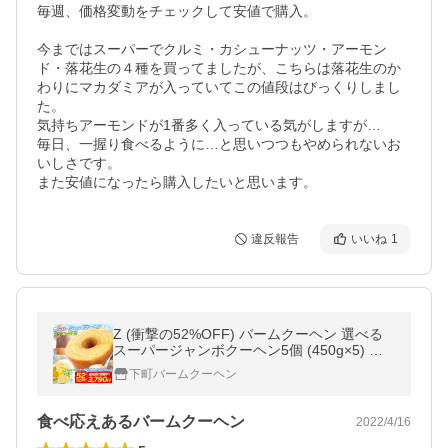
毎週、価格変動をチェックして安値で購入。

今まではスーパーでクルミ・カシューナッツ・アーモン
ド・落花生の４種を買ってましたが、こちらは落花生のか
わりにマカダミアが入っていてこの値段はびっくりしまし
た。

気持ちアーモンドが1番多く入っている気がしますが…

毎日、一握り食べるように…と思いつつもやめられないお
いしさです。

また安値になったら購入したいと思います。
違反報告
いいね
1
Z (衝撃の52%OFF) バームクーヘン 選べる
スーパージャンボクーヘン5個 (450g×5) 訳
ありスイーツ 訳あり 送料無料 ポイント利用
下町バームクーヘン
C 爆買
食べ応えあるバームクーヘン
2022/4/16