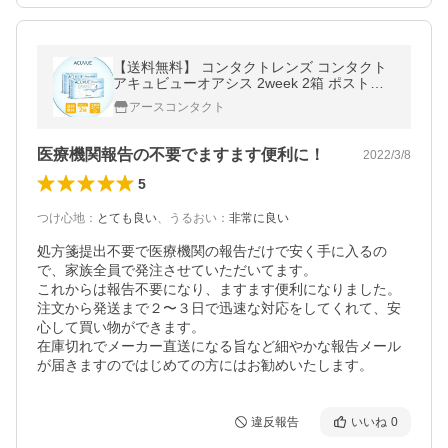
【送料無料】 コンタクトレンズ コンタクト
アキュビューオアシス 2week 2箱 ポスト便(
コンタクト アキュビュー ) 近視 遠視
アースコンタクト
医療機関報告の不要でますます便利に！
2022/3/8
5
つけ心地
：
とても良い
、
うるおい
：
非常に良い
処方箋提出不要で医療機関の報告だけで安く手に入るの
で、家族全員で発注させていただいてます。

これからは報告不要になり、ますます便利になりました。

注文から発送まで２〜３日で迅速な対応をしてくれて、安
心して買い物ができます。

在庫切れでメーカー直送になる旨など細やかな報告メール
が届きますのではじめての方にはお勧めいたします。
違反報告
いいね
0