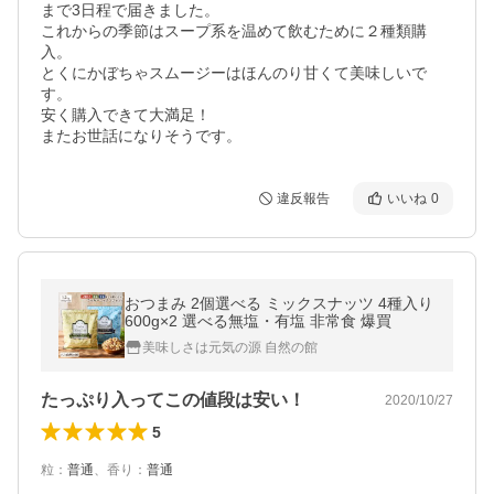
まで3日程で届きました。

これからの季節はスープ系を温めて飲むために２種類購
入。

とくにかぼちゃスムージーはほんのり甘くて美味しいで
す。

安く購入できて大満足！

またお世話になりそうです。
違反報告
いいね
0
おつまみ 2個選べる ミックスナッツ 4種入り
600g×2 選べる無塩・有塩 非常食 爆買
美味しさは元気の源 自然の館
たっぷり入ってこの値段は安い！
2020/10/27
5
粒
：
普通
、
香り
：
普通