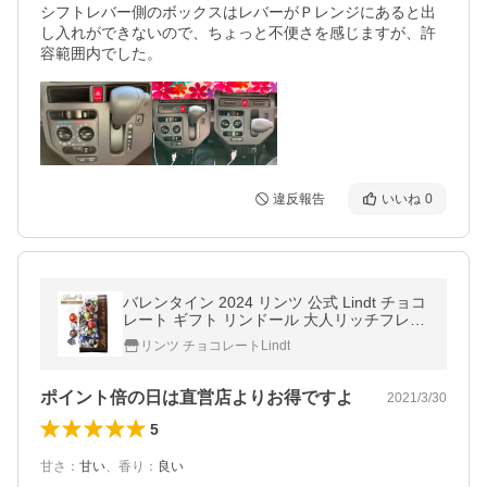
シフトレバー側のボックスはレバーがＰレンジにあると出
し入れができないので、ちょっと不便さを感じますが、許
容範囲内でした。
違反報告
いいね
0
バレンタイン 2024 リンツ 公式 Lindt チョコ
レート ギフト リンドール 大人リッチフレー
バー10種30個入 [Bタイプ] 送料無料
リンツ チョコレートLindt
ポイント倍の日は直営店よりお得ですよ
2021/3/30
5
甘さ
：
甘い
、
香り
：
良い