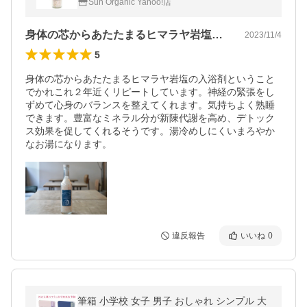
Sun Organic Yahoo!店
ー
身体の芯からあたたまるヒマラヤ岩塩の入…
2023/11/4
5
身体の芯からあたたまるヒマラヤ岩塩の入浴剤ということ
でかれこれ２年近くリピートしています。神経の緊張をし
ずめて心身のバランスを整えてくれます。気持ちよく熟睡
できます。豊富なミネラル分が新陳代謝を高め、デトック
ス効果を促してくれるそうです。湯冷めしにくいまろやか
なお湯になります。
違反報告
いいね
0
筆箱 小学校 女子 男子 おしゃれ シンプル 大