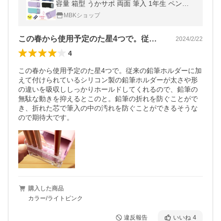
容量 箱型 うかサポ 両面 筆入 1年生 ペンケ
ース 女の子 男の子 新入学 ソニック FD-844
MBKショップ
5
この春から使用予定のた星4つで。従来の…
2024/2/22
4
この春から使用予定のた星4つで。従来の鉛筆ホルダーに加
えて付けられているシリコン製の鉛筆ホルダーが太さや形
の違いを吸収ししっかりホールドしてくれるので、鉛筆の
無駄な動きを抑えるとこのと。鉛筆の折れを防ぐことがで
き、折れた芯で筆入の中の汚れを防ぐことができるそうな
ので期待大です。
購入した商品
カラー/ライトピンク
違反報告
いいね
4