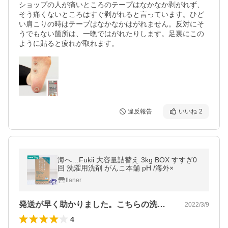
ショップの人が痛いところのテープはなかなか剥がれず、
そう痛くないところはすぐ剥がれると言っています。ひど
い肩こりの時はテープはなかなかはがれません。反対にそ
うでもない箇所は、一晩ではがれたりします。足裏にこの
ように貼ると疲れが取れます。
違反報告
いいね
2
海へ…Fukii 大容量詰替え 3kg BOX すすぎ0
回 洗濯用洗剤 がんこ本舗 pH /海外×
flaner
発送が早く助かりました。こちらの洗剤に…
2022/3/9
4