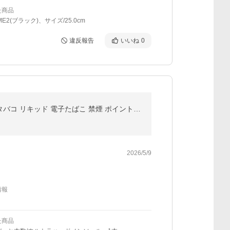
た商品
E2(ブラック)、サイズ/25.0cm
違反報告
いいね
0
ニコレス ベイプ 2 NICOLESS VAPE 2 1本 2本 3本 使いきり 電子タバコ タール無し ニコチンなし 加熱式タバコ リキッド 電子たばこ 禁煙 ポイント利用 爆買
2026/5/9
情報
た商品