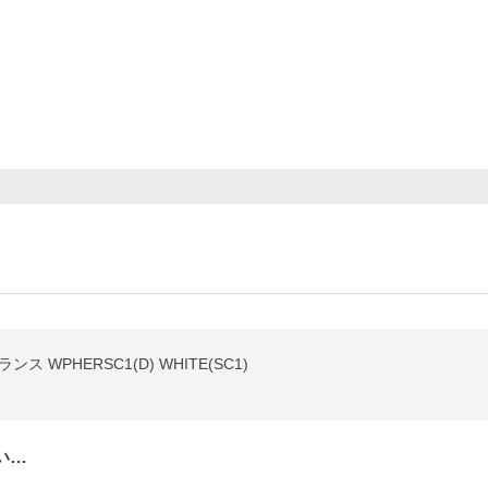
ンス WPHERSC1(D) WHITE(SC1)
い…