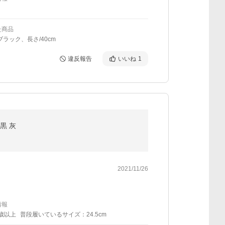
た商品
ブラック、長さ/40cm
違反報告
いいね
1
 黒 灰
2021/11/26
情報
0歳以上
普段履いているサイズ：24.5cm