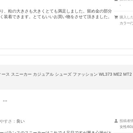
-
り、粒の大きさも大きくとても満足しました。留め金の部分
く装着できます。とてもいいお買い物をさせて頂きました。
購入し
カラー/
ディース スニーカー カジュアル シューズ ファッション WL373 ME2 MT2
。…
やすさ
：
良い
投稿者
女性/6
ーバランスのスニーカーはこれで４足目ですが履き心地がと