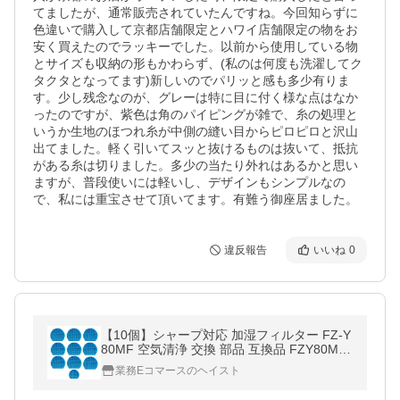
てましたが、通常販売されていたんですね。今回知らずに
色違いで購入して京都店舗限定とハワイ店舗限定の物をお
安く買えたのでラッキーでした。以前から使用している物
とサイズも収納の形もかわらず、(私のは何度も洗濯してク
タクタとなってます)新しいのでパリッと感も多少有りま
す。少し残念なのが、グレーは特に目に付く様な点はなか
ったのですが、紫色は角のパイピングが雑で、糸の処理と
いうか生地のほつれ糸が中側の縫い目からピロピロと沢山
出てました。軽く引いてスッと抜けるものは抜いて、抵抗
がある糸は切りました。多少の当たり外れはあるかと思い
ますが、普段使いには軽いし、デザインもシンプルなの
で、私には重宝させて頂いてます。有難う御座居ました。
違反報告
いいね
0
【10個】シャープ対応 加湿フィルター FZ-Y
80MF 空気清浄 交換 部品 互換品 FZY80MF
フィルター 消耗品
業務Eコマースのヘイスト