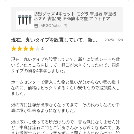
防獣グッズ 4本セット モグラ 撃退器 撃退機
ネズミ 害獣 蛇 IP65防水防塵 アウトドア 庭
園保護 ((S
LARGO Yahoo!店
現在、丸いタイプを設置していて、新たに…
2025/11/28
4
現在、丸いタイプを設置していて、新たに防草シートを敷
いていたところを耕して、範囲が大きくなったので、四角
タイプの物を4本購しました。

ホームセンターで購入した物と違いが分からない程の造り
なのに、価格はビックリするくらい安価なので追加購入し
ました。

畑の方には塚が出来なくなってきて、その代わりなのか中
庭に塚が出来るようになりました。

畑は広いし使ってる所だけなので、音も気になりませんけ
ど、中庭は流石に門もご近所さんからも近くなるので、あ
まり設置するとプーン音をずっと聞くようになるので、設