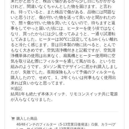
来たかと思うと、検品で傷があるから少し日にちがかかる
けれど、間違いなくちゃんとした物を届けます。と言わ
れ、待っていると、また検品で傷がある、品物には問題な
いと思うけど、傷が付いた物を送って良いかと聞かれたの
で、態々傷が付いた物を買いたくないので、待ちますと返
事をしてやっと届いた頃には、ヒーターを使う頃ではなく
なり、買ったからには少し使ってみようと、一通り試運転
してみました。ヒーターは30℃に設定しても1mくらい離れ
ると冷たく感じます。音は日本製の物に比べると、とんで
もなく大きめです。空気清浄機付きと記載ですが、空気清
浄機単体の使用は出来なく、扇風機とヒーター使用時に空
気を取り込む際にフィルターを通して風が出る、という仕
組みのようです。ダ○ソン風でデザインに惹かれ購入しまし
たが、失敗でした。長期保険も入って予備のフィルターも
購入したので、せめて、1、2年くらいは何事もなく使用出
来れば良いかなと思ってます。

※追記

結局1年も絶たず本体スイッチ、リモコンスイッチ共に電源
が入らなくなりました。
購入した商品
46/48インチのフィルター（5-13営業日後発送）/1個、カラー/グ