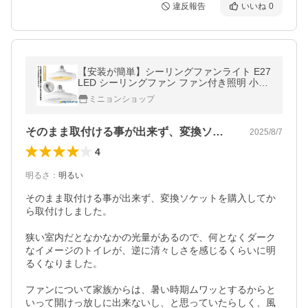
違反報告
いいね
0
【安装が簡単】シーリングファンライト E27
LED シーリングファン ファン付き照明 小型
扇風機 LEDライト 扇風機 シーリングライト
ミニョンショップ
軽量 リモコン付き 空気循環
そのまま取付ける事が出来ず、変換ソケッ…
2025/8/7
4
明るさ
：
明るい
そのまま取付ける事が出来ず、変換ソケットを購入してか
ら取付けしました。

狭い室内だとなかなかの光量があるので、何となくダーク
なイメージのトイレが、逆に清々しさを感じるくらいに明
るくなりました。

ファンについて家族からは、暑い時期ムワッとするからと
いって開けっ放しに出来ないし、と思っていたらしく、風