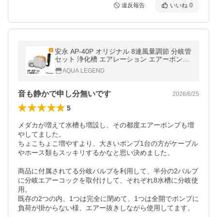
違反報告
いいね
0
安永 AP-40P オリジナル 8連風量調節 分岐管
セット 浄化槽 エアレーション エアーポンプ
ブロワー エアポンプ ブロワ ブロアー
AQUA LEGEND
音も静かで申し分無いです
2026/6/25
5
メダカが増えて水槽も増設し、その都度エアーポンプも増
やしてました。

ちょこちょこ増やすより、大きいポンプ1台の方がケーブル
やホース類もスッキリするかなと思い決めました。

商品に付属されてる分岐バルブを利用して、半分の2バルブ
に分岐エアーコックを取付けして、それぞれ8水槽に分岐使
用。

既存の2つの内、1つは完全に閉めて、1つは全開でポンプに
負荷が掛からない様、エアー抜きしながら使用してます。
