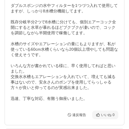
ダブルスポンジの水中フィルターを1つづつ入れて使用して
ますが、しっかり8水槽分機能してます。

既存分岐半分2つで8水槽に分けても、個別エアーコック全
開にすると水草が暴れるほどブクブクが凄いので、コック
を調節しながら半開使用で稼働してます。

水槽のサイズやエアレーションの量にもよりますが、私が
使っている60cm水槽くらいなら20個以上増やしても問題な
く使えそうです。

いろんな方が書かれている様に、早く使用してればと思い
ました。

交換水水槽もエアレーションを入れていて、増えても減る
事はないので、安永さんのポンプを使用してらっしゃる
方々が良いと仰ってるのが実感出来ました。

迅速、丁寧な対応、有難う御座いました。
違反報告
いいね
0