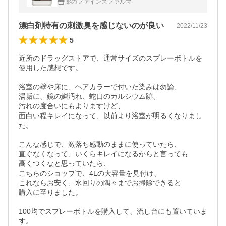
薬のファインズファルマ
漂白剤特有の刺激臭を感じないのが良い
2022/11/23
5
近所のドラッグストアで、通常サイズのスプレーボトルを
使用した感想です。

浴室の壁や床に、ヘアカラーで付いた染みは勿論、

湯垢に、鏡の鱗汚れ、蛇口のカルシウム跡、

汚れの度合いにもよりますけど、

面白い程キレイになって、以前より浴室が明るくなりまし
た。

こんな感じで、激落ち感動のままに使っていたら、

直ぐなくなって、いくらキレイになるからと言っても

高くつくなと思っていたら、

こちらのショップで、4Lの大容量を見付け、

これならお安く、水回りの隅々までお掃除できると

購入に至りました。

100均でスプレーボトルを購入して、流し台にも置いていま
す。
