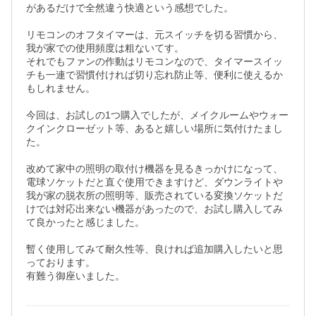
があるだけで全然違う快適という感想でした。

リモコンのオフタイマーは、元スイッチを切る習慣から、
我が家での使用頻度は粗ないてす。

それでもファンの作動はリモコンなので、タイマースイッ
チも一連で習慣付ければ切り忘れ防止等、便利に使えるか
もしれません。

今回は、お試しの1つ購入でしたが、メイクルームやウォー
クインクローゼット等、あると嬉しい場所に気付けたまし
た。

改めて家中の照明の取付け機器を見るきっかけになって、
電球ソケットだと直ぐ使用できますけど、ダウンライトや
我が家の脱衣所の照明等、販売されている変換ソケットだ
けでは対応出来ない機器があったので、お試し購入してみ
て良かったと感じました。

暫く使用してみて耐久性等、良ければ追加購入したいと思
っております。

有難う御座いました。