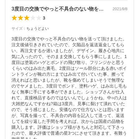
3度目の交換でやっと不具合のない物を送…
2021/9/8
3
サイズ
：
ちょうどよい
3度目の交換でやっと不具合のない物を送って頂けました。
注文後値引きされていたので、欠陥品を返送返金してもら
い、再注文するか迷いましたが、デザイン、履き心地共に
気に入ったので、そのまま交換してもらう事にしました。1
度目は塗装のハゲとボンドの飛び散り、フリンジかと思う
くらいのはみ出た裏毛、2度目はソール部分にある赤いポイ
ントラインが靴の方にまではみ出て付いていた事、擦って
消えればと思いましたが、靴を傷めてしまいそうで無理な
のでヤメました。3度目でボンド、塗料ハゲ、はみ出し毛も
なく無事に手にする事ができました。ショップさんが仕入
れて、直接検品するのではないんでしょうかね。中○の人は
大雑把なんですかね?箱は3度共、見事に裂けて潰れていた
ので、そう感じました。安価なので仕方ないとは思います
が、写真を撮って、不具合の内容を記入して送って、返送
してを繰り返した手間を考えれば、次からは国産の品物を
購入します。評価はショップ様がきちんと対応して下さっ
たので、最大評価で普通の星3つにさせて頂きます。有難う