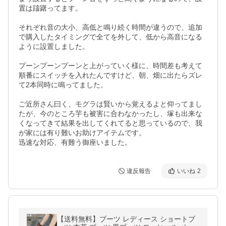
置は躊躇ってます。

それぞれ音の大小、高低と鳴り続く時間が違うので、追加
で購入したタイミングで全てを外して、低から高音になる
ように設置しました。

プーンプーンプーンと上がっていく様に、時間差も考えて
順番にスイッチを入れたんですけど、朝、畑に出たらズレ
て2本同時に鳴ってました。

ご近所さん曰く、モグラは賢いから覚えるよと仰ってまし
たが、今のところ芋も被害に合わなかったし、塚も出来な
くなってきて結果を出してくれてると思っているので、我
が家には有り難いお助けアイテムです。

迅速な対応、有難う御座いました。
違反報告
いいね
2
【送料無料】ブーツ レディース ショートブ