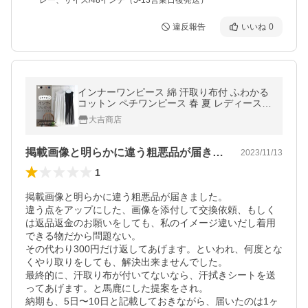
レー、サイズ/48インチ（5-13営業日後発送）
違反報告
いいね
0
インナーワンピース 綿 汗取り布付 ふわかる
コットン ペチワンピース 春 夏 レディース 2
2200401 母の日 ギフト
大吉商店
掲載画像と明らかに違う粗悪品が届きまし…
2023/11/13
1
掲載画像と明らかに違う粗悪品が届きました。

違う点をアップにした、画像を添付して交換依頼、もしく
は返品返金のお願いをしても、私のイメージ違いだし着用
できる物だから問題ない。

その代わり300円だけ返してあげます。といわれ、何度とな
くやり取りをしても、解決出来ませんでした。

最終的に、汗取り布が付いてないなら、汗拭きシートを送
ってあげます。と馬鹿にした提案をされ。

納期も、5日〜10日と記載しておきながら、届いたのは1ヶ