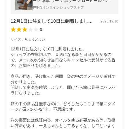
ーツ 本革 ブーツ 黒ブーツ ローヒール ペタ
ンコ靴 厚底 ヒール3.5cm 美脚 秋 冬 柔らか
HNオンラインショップストア
軽量
12月1日に注文して10日に到着しまし…
2023/12/10
3
サイズ
：
ちょうどよい
12月1日に注文して10日に到着しました。

ショップの在庫切れで、直送になる事と日日がかかるの
で、メールのお知らせ当日ならキャンセルの受付がでる旨
の、お知らせを頂きました。

商品が届き、受け取った瞬間、袋の中のダメージが感触で
分かりました。

開封して中身を確認しようと、開けたら箱は見事にバラバ
ラになりました。

箱の中の商品は無事なのに、どうしたらここまで箱にダメ
ージが及ぶのかな?と、不思議です。

箱の裏面には保証内容、オイルを塗る必要がある等、取扱
い方法があり、一見ちゃんとしてるような、してないよう