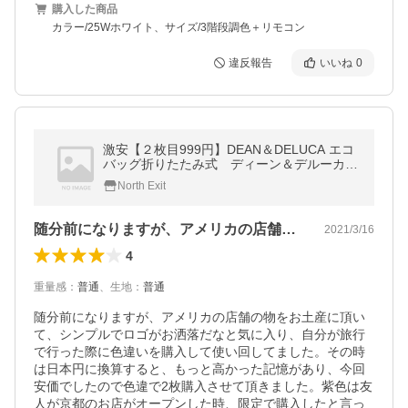
購入した商品
カラー/25Wホワイト、サイズ/3階段調色＋リモコン
違反報告
いいね
0
激安【２枚目999円】DEAN＆DELUCA エコ
バッグ折りたたみ式 ディーン＆デルーカ
ショッピングバッグ トートバッグ 買い物バ
North Exit
ッグ ナイロン プレゼント 大容量
随分前になりますが、アメリカの店舗の物…
2021/3/16
4
重量感
：
普通
、
生地
：
普通
随分前になりますが、アメリカの店舗の物をお土産に頂い
て、シンプルでロゴがお洒落だなと気に入り、自分が旅行
で行った際に色違いを購入して使い回してました。その時
は日本円に換算すると、もっと高かった記憶があり、今回
安価でしたので色違で2枚購入させて頂きました。紫色は友
人が京都のお店がオープンした時、限定で購入したと言っ