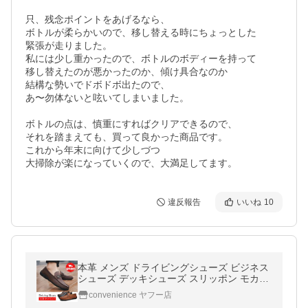
只、残念ポイントをあげるなら、

ボトルが柔らかいので、移し替える時にちょっとした

緊張が走りました。

私には少し重かったので、ボトルのボディーを持って

移し替えたのが悪かったのか、傾け具合なのか

結構な勢いでドボドボ出たので、

あ〜勿体ないと呟いてしまいました。

ボトルの点は、慎重にすればクリアできるので、

それを踏まえても、買って良かった商品です。

これから年末に向けて少しづつ

大掃除が楽になっていくので、大満足してます。
違反報告
いいね
10
本革 メンズ ドライビングシューズ ビジネス
シューズ デッキシューズ スリッポン モカシ
ン ローファー シューズ ローカット 柔軟 運
convenience ヤフー店
転