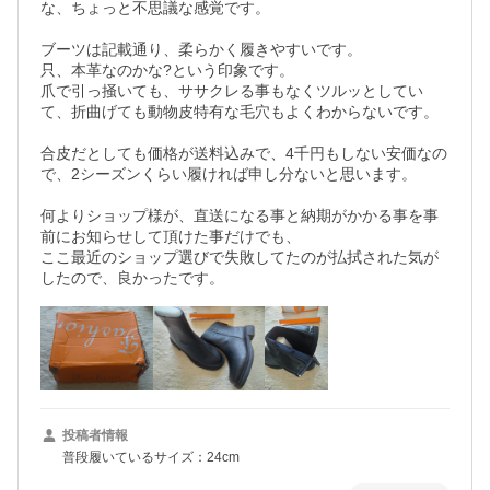
な、ちょっと不思議な感覚です。

ブーツは記載通り、柔らかく履きやすいです。

只、本革なのかな?という印象です。

爪で引っ掻いても、ササクレる事もなくツルッとしてい
て、折曲げても動物皮特有な毛穴もよくわからないです。

合皮だとしても価格が送料込みで、4千円もしない安価なの
で、2シーズンくらい履ければ申し分ないと思います。

何よりショップ様が、直送になる事と納期がかかる事を事
前にお知らせして頂けた事だけでも、

ここ最近のショップ選びで失敗してたのが払拭された気が
したので、良かったです。
投稿者情報
普段履いているサイズ：24cm