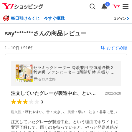
i
毎日引けるくじ 今すぐ挑戦
ログイン
say********さんの商品レビュー
1
-
10
件 /
916
件
おすすめ順
セラミックヒーター 冷暖兼用 空気清浄機 2
秒速暖 ファンヒーター 3段階切替 首振り 恒
温設定 リモコン付き 電気ストーブ 転倒自動
ゼロス太郎
OFF 静音 節電 おしゃれ 新作
注文していたグレーが製造中止、という理…
2022/3/28
3
耐久性
：
壊れやすい
、
音
：
大きい
、
風量
：
弱い
、
効き
：
非常に悪い
注文していたグレーが製造中止、という理由でホワイトに
変更了解して、届くのを待っていると、やっと発送連絡が