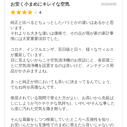
お安く小まめにキレイな空気
2026/4/30
4
純正と比べるとちょっとしたバリとかの違いはあるかと思
います。

それよりも大きな違いは価格で、その点が我が家の家計事
情には大変重要項目でした。

コロナ、インフルエンザ、百日咳と日々、様々なウィルス
が蔓延しています。

目に見えないからこそ空気清浄機のお世話にと、各部屋ご
とに空気清浄機を設置するのは良いけど、メンテナンス用
品がかさみますよね。

きっと純正が何においても良いに決まってるんでしょう、
でもね何せ高価なんです。

推奨されている期間で替えた方がよい、お高いから先延ば
しにしようか?(ケチケチな気持ち)、いやいやそんな事した
ら逆に汚れた空気を撒き散らす。

そんな葛藤をしつつ検索していたところへ互換性を知り、
お安いんだから互換性で小まめに替えたら良いじゃないの