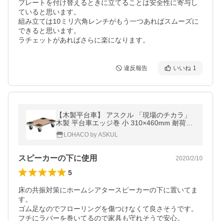
プレートを付け替えるときに立てることは安全性に寄与し
ていると思います。

組み立ては10ミリ六角レンチがもう一つあればスムーズに
できると思います。

ラチェットがあればさらに楽になります。
違反報告
いいね
1
【木製平台車】 アスクル 「現場のチカラ」
木製 平台車エッジ巻 小 310×460mm 耐荷重
100kg(最大) すべり止め付 1台 オリジナル
LOHACO by ASKUL
スピーカーの下に使用
2020/2/10
5
床の共振対策にホームシアタースピーカーの下に置いてま
す。

ゴム足なのでフローリングを傷つけなくて良さそうです。

フチにラバーを巻いてるので家具も守れそうで安心。
