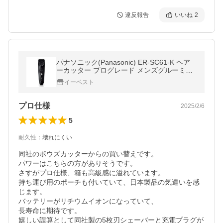
違反報告
いいね
2
パナソニック(Panasonic) ER-SC61-K ヘア
ーカッター プログレード メンズグルーミン
グ ブラック
イーベスト
プロ仕様
2025/2/6
5
耐久性
：
壊れにくい
同社のボウズカッターからの買い替えです。

パワーはこちらの方がありそうです。

さすがプロ仕様、箱も高級感に溢れています。

持ち運び用のポーチも付いていて、日本製品の気遣いを感
じます。

バッテリーがリチウムイオンになっていて、

長寿命に期待です。

嬉しい誤算として同社製の5枚刃シェーバーと充電プラグが