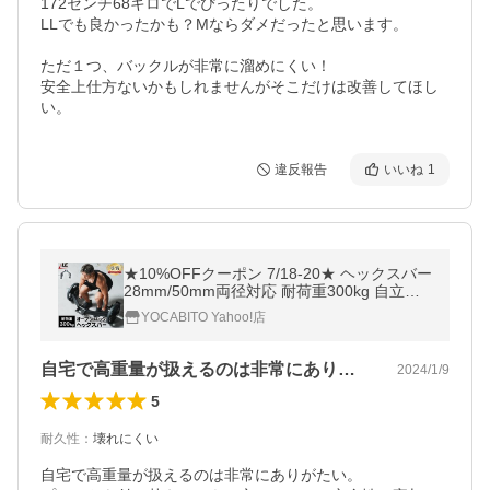
172センチ68キロでLでぴったりでした。

LLでも良かったかも？Mならダメだったと思います。

ただ１つ、バックルが非常に溜めにくい！

安全上仕方ないかもしれませんがそこだけは改善してほし
い。
違反報告
いいね
1
★10%OFFクーポン 7/18-20★ ヘックスバー
28mm/50mm両径対応 耐荷重300kg 自立式
オープンバック 手幅調整 スクワット デッド
YOCABITO Yahoo!店
リフト 高重量 筋トレ 全身 自宅
自宅で高重量が扱えるのは非常にありがた…
2024/1/9
5
耐久性
：
壊れにくい
自宅で高重量が扱えるのは非常にありがたい。
