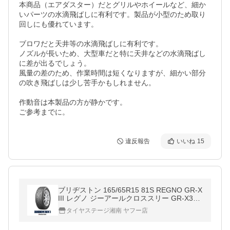
本商品（エアダスター）だとグリルやホイールなど、細か
いパーツの水滴飛ばしに有利です。製品が小型のため取り
回しにも優れています。

ブロワだと天井等の水滴飛ばしに有利です。

ノズルが長いため、大型車だと特に天井などの水滴飛ばし
に差が出るでしょう。

風量の差のため、作業時間は短くなりますが、細かい部分
の吹き飛ばしは少し苦手かもしれません。

作動音は本製品の方が静かです。

ご参考までに。
違反報告
いいね
15
ブリヂストン 165/65R15 81S REGNO GR-X
III レグノ ジーアールクロススリー GR-X3
GRX3 タイヤのみ1本価格
タイヤステージ湘南 ヤフー店