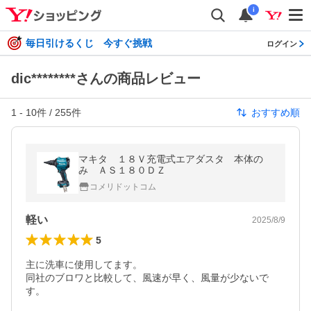
i
毎日引けるくじ 今すぐ挑戦
ログイン
dic********さんの商品レビュー
1
-
10
件 /
255
件
おすすめ順
マキタ １８Ｖ充電式エアダスタ 本体の
み ＡＳ１８０ＤＺ
コメリドットコム
軽い
2025/8/9
5
主に洗車に使用してます。

同社のブロワと比較して、風速が早く、風量が少ないで
す。
