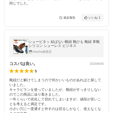
同じでした。
違反報告
いいね
1
シューピタッ 結ばない靴紐 靴ひも 靴紐 革靴
シリコン シューレス ビジネス
chacha雑貨店
コスパは良い。
2020/9/30
5
靴紐だと解けてしまうので何かいいものがあればと探して
いました。

キャラピランを使っていましたが、靴紐がすっきりしない
のでこの商品に辿り着きました。

一年くらいで劣化して切れてしまいますが、値段が安いこ
とを考えると満足です。

小さい穴に一度通すと外すのは切るしかなく、使えなくな