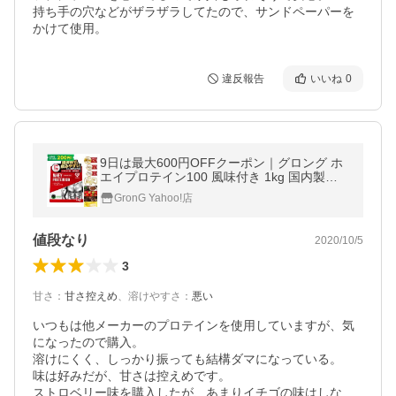
持ち手の穴などがザラザラしてたので、サンドペーパーを
かけて使用。
違反報告
いいね
0
9日は最大600円OFFクーポン｜グロング ホ
エイプロテイン100 風味付き 1kg 国内製造
タンパク質含有率75%以上 スタンダード Gr
GronG Yahoo!店
onG 爆買
値段なり
2020/10/5
3
甘さ
：
甘さ控えめ
、
溶けやすさ
：
悪い
いつもは他メーカーのプロテインを使用していますが、気
になったので購入。

溶けにくく、しっかり振っても結構ダマになっている。

味は好みだが、甘さは控えめです。

ストロベリー味を購入したが、あまりイチゴの味はしな