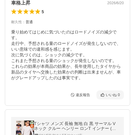
車格上昇
2026/6/20
5
耐久性
：
普通
乗り始めてはじめに気づいたのはロードノイズの減少で
す。

走行中、予想される量のロードノイズが発生しないので、
いい意味での違和感を感じます。

次に気づくのは、ショックの減少です。

これまた予想される量のショックが発生しないのです。

これらの効果が本商品の効果か、長年使用したタイヤから
新品のタイヤへ交換した効果かの判断は出来ませんが、車
がグレードアップしたのは事実です。
違反報告
いいね
0
Tシャツ メンズ 長袖 無地 白 黒 サーマル V
ネック クルー ヘンリー ロンT インナー (ゆ
うパケット1) 爆買 父の日