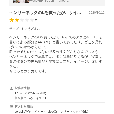
SILVER BULLET Yahoo!店
ヘンリーネックのLを買ったが、サイズの…
2020/10/12
2
サイズ
：
ちょうどよい
ヘンリーネックのLを買ったが、サイズのタグに46（L）と
書いてある部分と44（M）と書いてあったり、どこを見れ
ばいいのかわからない。

狙った通りのサイズなので多分注文どおりなんでしょう。

ヘンリーネックで写真ではボタンは黒に見えるが、実際は
白のボタンで黒系統だと非常に目立ち、イメージが違いす
ぎる。

ちょっとガッカリです。
投稿者情報
171～175cm/66～70kg
普段着ているサイズ：L
購入した商品
color/NAVY(ネイビー)、size/C(ヘンリーネック)-46(L)