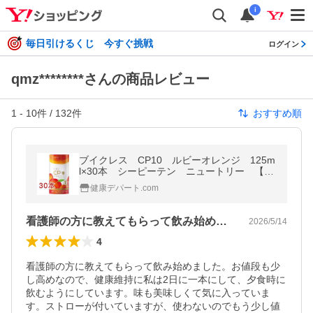
i
毎日引けるくじ 今すぐ挑戦
ログイン
qmz********さんの商品レビュー
1
-
10
件 /
132
件
おすすめ順
ブイクレス CP10 ルビーオレンジ 125m
l×30本 シーピーテン ニュートリー 【栄
養】 優良配送
健康デパート.com
看護師の方に教えてもらって飲み始めまし…
2026/5/14
4
看護師の方に教えてもらって飲み始めました。お値段も少
し高めなので、健康維持に私は2日に一本にして、夕食時に
飲むようにしています。味も美味しくて気に入っていま
す。ストローが付いていますが、使わないのでもう少し値