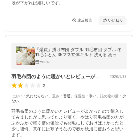
段が下がれば嬉しいです。
違反報告
いいね
0
「爆買」掛け布団 ダブル 羽毛布団 ダブル 冬
羽毛ふとん 35マス立体キルト 洗える あった
か おしゃれ 北欧 抗菌 冬用 暖かい 軽い 暖か
Aooka
い布団 普通タイプ
羽毛布団のように暖かいとレビューがよか…
2026/1/17
2
におい
：
気にならない
、
重さ
：
普通
、
保温性
：
寒い
、
詰め物の量
：
少
ない
羽毛布団のように暖かいとレビューがよかったので購入し
てみましたが…思ってたより薄く、やはり羽毛布団の方が
ふかふかで軽く倍の値段でも羽毛にしておけばよかったと
少し後悔。真冬には寒そうなので春か秋用に使おうと思い
ます。