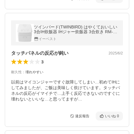
ツインバード(TWINBIRD) はやくておいしい
3合IH炊飯器 IHジャー炊飯器 3合炊き RM-D
793W ホワイト
イーベスト
タッチパネルの反応が鈍い
2025/6/2
3
耐久性
：
壊れやすい
以前はマイコンジャーですぐ故障してしまい…初めてIHに
してみましたが、ご飯は美味しく炊けています。タッチパ
ネルの反応がイマイチで…上手く反応できないのですぐに
壊れないといいな…と思ってますが…
違反報告
いいね
0