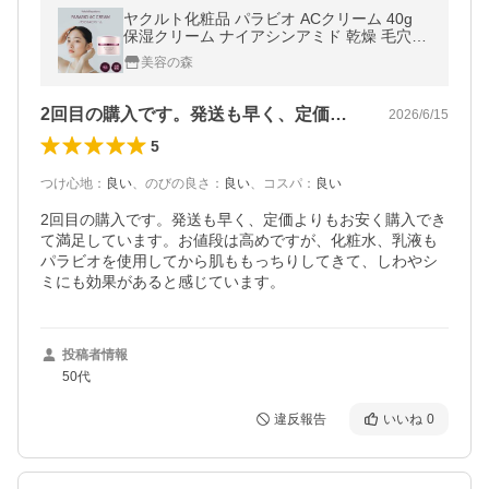
ヤクルト化粧品 パラビオ ACクリーム 40g
保湿クリーム ナイアシンアミド 乾燥 毛穴ケ
ア しわ うるおい 乳酸菌
美容の森
2回目の購入です。発送も早く、定価より…
2026/6/15
5
つけ心地
：
良い
、
のびの良さ
：
良い
、
コスパ
：
良い
2回目の購入です。発送も早く、定価よりもお安く購入でき
て満足しています。お値段は高めですが、化粧水、乳液も
パラビオを使用してから肌ももっちりしてきて、しわやシ
ミにも効果があると感じています。
投稿者情報
50代
違反報告
いいね
0