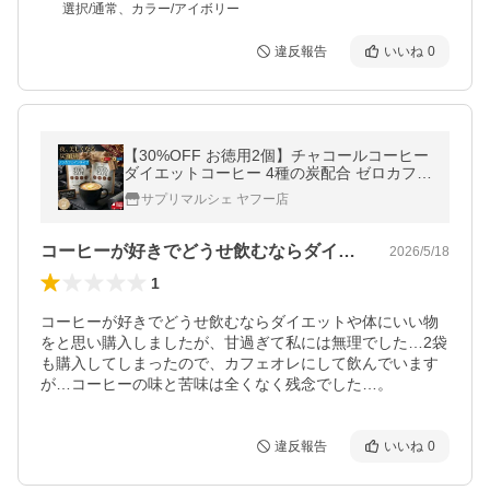
選択/通常、カラー/アイボリー
違反報告
いいね
0
【30%OFF お徳用2個】チャコールコーヒー
ダイエットコーヒー 4種の炭配合 ゼロカフェ
デカフェ 90g バターコーヒー MCTオイル 乳
サプリマルシェ ヤフー店
酸菌 爆買
コーヒーが好きでどうせ飲むならダイエッ…
2026/5/18
1
コーヒーが好きでどうせ飲むならダイエットや体にいい物
をと思い購入しましたが、甘過ぎて私には無理でした…2袋
も購入してしまったので、カフェオレにして飲んでいます
が…コーヒーの味と苦味は全くなく残念でした…。
違反報告
いいね
0