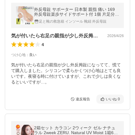
外反母趾 サポーター 日本製 親指 痛い 169
外反母趾楽歩サイドサポート付 1個 片足分
広げる 付けたまま 柔らかい 定期便 ポイント
足と靴の救急箱 インソール 靴紐 外反母趾
利用
気が付いたら右足の親指が少し外反拇趾に…
2026/4/26
4
つけ心地
：
良い
気が付いたら右足の親指が少し外反拇趾になってて、慌て
て購入しました。シリコンで柔らかくつけ心地はとても良
いです。夜寝る時に付けていますが、これで少しは良くな
るといいですが…。
違反報告
いいね
0
2箱セット カラコン 2ウィーク ゼル ナチュ
ラル 2week ZERU. Natural UV Moist 1箱6枚