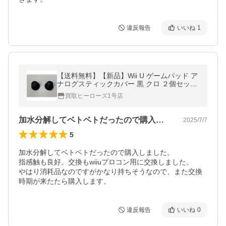
違反報告
いいね
1
【送料無料】【新品】Wii U ゲームパッド ア
ナログスティックカバー 黒 クロ ２個セット
修理交換用 部品 コントローラー 左右兼用
買取ヒーローズ1号店
加水分解してベトベトだったので購入しま…
2025/7/7
5
加水分解してベトベトだったので購入しました。

指感触も良好。交換もwiiuプロコン用に交換しました。

やはり消耗品なのですがかなり持ちそうなので、また交換
時期が来たたら購入します。
違反報告
いいね
0