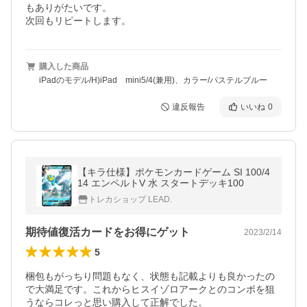
もありがたいです。

次回もリピートします。
購入した商品
iPadのモデル/H)iPad mini5/4(兼用)、カラー/パステルブルー
違反報告
いいね
0
【キラ仕様】ポケモンカードゲーム SI 100/4
14 エンペルトV 水 スタートデッキ100
トレカショップ LEAD.
期待値復活カードをお得にゲット
2023/2/14
5
梱包もがっちり問題もなく、状態も記載よりも良かったの
で大満足です。これからヒスイゾロアークとのコンボを狙
うならコレっと思い購入して正解でした。