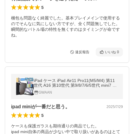
5
梱包も問題なく綺麗でした。基本プレイメインで使用する
のでそんなに気にしない方ですが、全く問題無しでした。
瞬間的なバトル場の特性を無くすのはタイミングが命です
ね。
違反報告
いいね
0
iPad ケース iPad Air11 Pro11(M5/M4) 第11
世代 A16 第10世代 第9/8/7/6/5世代 mini7 mi
ni6 強化ガラスフィルム Air5 Air4 mini4 mini
GWAAN
5 Air Air2 カバー
ipad miniが一番だと思う。
2025/7/29
5
ケースも保護ガラスも期待通りの商品でした。

ipad mini自体の商品が少ない中で取り扱いがあるのはとて