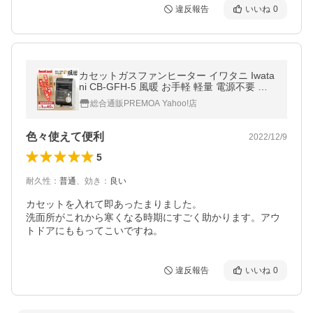
違反報告
いいね
0
カセットガスファンヒーター イワタニ Iwata
ni CB-GFH-5 風暖 お手軽 軽量 電源不要 停
電対策 災害対策 コンパクト 持ち運び 足元暖
総合通販PREMOA Yahoo!店
房 コードレス
色々使えて便利
2022/12/9
5
耐久性
：
普通
、
効き
：
良い
カセットを入れて即あったまりました。

洗面所がこれから寒くなる時期にすごく助かります。アウ
トドアにももってこいですね。
違反報告
いいね
0