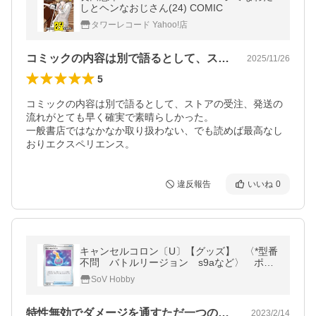
しとヘンなおじさん(24) COMIC
タワーレコード Yahoo!店
コミックの内容は別で語るとして、ストア…
2025/11/26
5
コミックの内容は別で語るとして、ストアの受注、発送の
流れがとても早く確実で素晴らしかった。

一般書店ではなかなか取り扱わない、でも読めば最高なし
おりエクスペリエンス。
違反報告
いいね
0
キャンセルコロン〔U〕【グッズ】 〈*型番
不問 バトルリージョン s9aなど〉 ポケ
モンカードゲーム
SoV Hobby
特性無効でダメージを通すただ一つのグッズ
2023/2/14