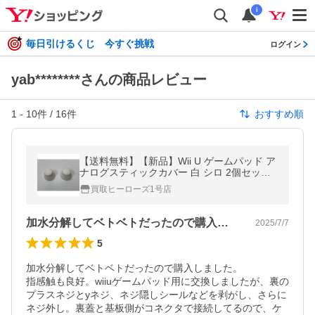
i
毎日引けるくじ 今すぐ挑戦
ログイン
yab********さんの商品レビュー
1
-
10
件 /
16
件
おすすめ順
【送料無料】【新品】Wii U ゲームパッド ア
ナログスティックカバー 白 シロ 2個セット
修理交換用 部品 コントローラー 左右兼用
買取ヒーローズ1号店
加水分解してベトベトだったので購入しま…
2025/7/7
5
加水分解してベトベトだったので購入しました。

指感触も良好。wiiuゲームパッド用に交換しましたが、裏の
プラスネジとyネジ、ネジ隠しシールなどを剥がし、さらに
ネジ外し。裏蓋と基板側がコネクタで接続してるので、ケ