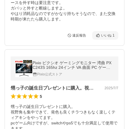
ースを外す時は要注意です。

ガバッと外すと断線しますよ。

やはり消耗品なのですがかなり持ちそうなので、また交換
時期が来たたら購入します。
違反報告
いいね
1
Pixio ピクシオ ゲーミングモニター 湾曲 PX
C243S 165hz 24インチ VA 曲面 PC ゲーム
ディスプレイ 液晶 switch パソコン スピーカ
Pixio公式ストア
ー内蔵 爆買
甥っ子の誕生日プレゼントに購入。視野角…
2025/7/7
5
甥っ子の誕生日プレゼントに購入。

視野角も集中できて、発色も良くチラつきもなく楽しくテ
ィアキンをやってます。

pcゲーム向けですが、switchやps5でも十分満足して使用で
きます。