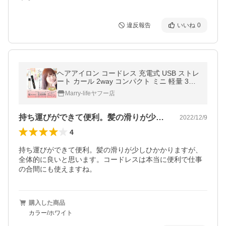
違反報告
いいね
0
ヘアアイロン コードレス 充電式 USB ストレ
ート カール 2way コンパクト ミニ 軽量 3段
階温度調節 レディース メンズ 共用 RENAG
Marry-lifeヤフー店
E 旅行 前髪 アレンジ
持ち運びができて便利。髪の滑りが少しひ…
2022/12/9
4
持ち運びができて便利。髪の滑りが少しひかかりますが、
全体的に良いと思います。コードレスは本当に便利で仕事
の合間にも使えますね。
購入した商品
カラー/ホワイト