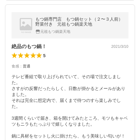
もつ鍋専門店 もつ鍋セット（２〜３人前）
野菜付き 元祖もつ鍋楽天地
元祖もつ鍋楽天地
絶品のもつ鍋！
2021/3/10
5
食感
：
普通
テレビ番組で取り上げられていて、その場で注文しまし
た。

さすがの反響だったらしく、日数が掛かるとメールがあり
ました。

それは完全に想定内で、届くまで待つのすら楽しみでし
た。

3週間くらいで届き、箱を開けてみたところ、モツもキャベ
ツもニラもたっぷりで嬉しくなりました。

鍋に具材をセットし火に掛けたら、もう美味しい匂いが！
