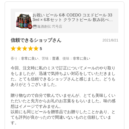
お祝い ビール 6本 COEDO コエドビール 33
3ml × 6本セット クラフトビール 飲み比べセ
ット 地ビール 父親 誕生日 プレゼント お酒
逸酒創伝 弐号店
誕生日 父の日 ギフト
信頼できるショップさん
2021/8/21
5
香り
：
非常に良い
、
苦味
：
普通
、
後味
：
非常に良い
今回、注文時に私のミスで訂正についてメールのやり取り
をしましたが、迅速で気持ちよい対応をしていただきまし
た。とても信頼できるショップさんと感じました。どうも
ありがとうございました。

贈り物なので自分で飲んでいませんが、とても美味しくい
ただいたと先方からお礼のお言葉をもらいました。味の感
想はイメージですみません。

以前にも同じビールを贈答品でお贈りしたことかあり、と
ても評判が良かったので間違いないものと信頼していま
す。