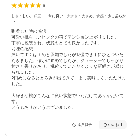
5
甘さ
：
甘い
、
鮮度
：
非常に良い
、
大きさ
：
大きめ
、
食感
：
少し柔らか
い
到着した時の感想

可愛い桃らしいピンクの箱でテンション上がりました。

丁寧に包装され、状態もとても良かったです。

お味の感想

届いてすぐは固めと承知でしたが我慢できずにひとついた
だきました。確かに固めでしたが、ジューシーでしっかり
甘さと香りがあり、桃狩りでいただくような新鮮さが感じ
られました。

2日めになるととろみが出てきて、より美味しくいただけま
した。

大好きな桃がこんなに良い状態でいただけてありがたいで
す。

どうもありがとうございました。
違反報告
いいね
1