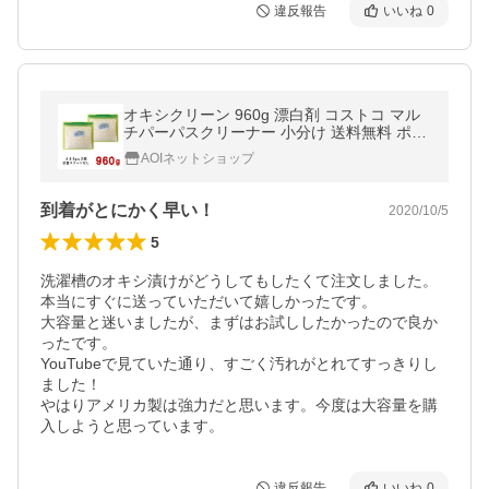
違反報告
いいね
0
オキシクリーン 960g 漂白剤 コストコ マル
チパーパスクリーナー 小分け 送料無料 ポイ
ント消化 クーポン
AOIネットショップ
到着がとにかく早い！
2020/10/5
5
洗濯槽のオキシ漬けがどうしてもしたくて注文しました。

本当にすぐに送っていただいて嬉しかったです。

大容量と迷いましたが、まずはお試ししたかったので良か
ったです。

YouTubeで見ていた通り、すごく汚れがとれてすっきりし
ました！

やはりアメリカ製は強力だと思います。今度は大容量を購
入しようと思っています。
違反報告
いいね
0