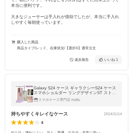
本当に便利です。

大きなジューサーは手入れが億劫でしたが、本当に手入れ
しやすく毎朝使っています。
購入した商品
商品タイプ/レッド、在庫状況/【選択A】通常注文
違反報告
いいね
1
Galaxy S24 ケース ギャラクシーS24 ケース
スマホショルダー リングデザインST ストラ
ップ galaxys24 カバー SC-51E スマホケー
スマホケース専門店 mattu
ス 携帯ケース 携帯カバー
持ちやすくキレイなケース
2024/11/14
4
耐久性
：
壊れにくい
、
厚み
：
普通
、
装着感
：
非常に良い