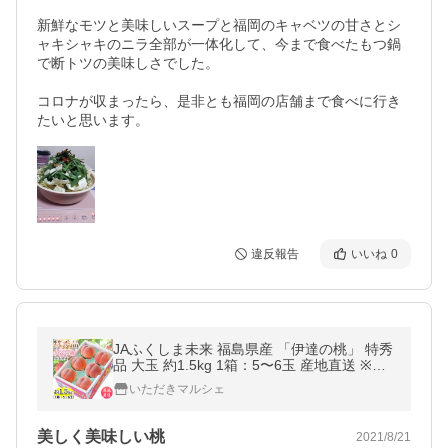
新鮮なモツと美味しいスープと福岡のキャベツの甘さとシ
ャキシャキのニラ全部が一体化して、今まで食べたもつ鍋
で断トツの美味しさでした。

コロナが収まったら、是非とも福岡の店舗まで食べに行き
たいと思います。
違反報告
いいね
0
JAふくしま未来 福島県産 「伊達の桃」 特秀
品 大玉 約1.5kg 1箱：5〜6玉 産地直送 ※常
温 送料無料 ふくしまプライド。体感キャン
いただきマルシェ
ペーン（果物/野菜）
美しく美味しい桃
2021/8/21