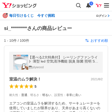
i
毎日引けるくじ 今すぐ挑戦
ログイン
si_********さんの商品レビュー
1
-
10
件 /
100
件
おすすめ順
【選べる2大特典付】 シーリングファンライ
ト 薄型 led 空気清浄機能 脱臭 除菌 照明 Sli
mac UZUKAZE3 LEDファンシーリングライ
plywood
ト FCE-570 ホワイト
室温のムラ解決！
2021/8/2
5
耐久性
：
普通
、
明るさ
：
明るい
、
設置性
：
非常に良い
エアコンの室温ムラを解消するため、サーキュレーターを
使用していましたが限界があり、天井があまり高くないの