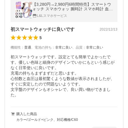
【3,280円→2,980円6時間特売】スマートウ
ォッチ スマホウォッ 腕時計 スマホ時計 血中
酸素 健康管理 睡眠検測 心拍数 着信通知 生
L&Lスマホサービス
理周期日本語 爆買
初スマートウォッチに良いです
2022/12/13
5
機能性
：
普通
、
電池の持ち
：
非常に良い
、
品質
：
非常に良い
初スマートウォッチです。設定とても簡単でよかったで
す。優しい色味と細身のデザインでいかにもという感じが
なく日常使いに良いです。

充電の持ちもまずまずだと思います。

心拍数と血圧は最初驚くような数値が表示されましたが、
すぐに安定したので問題ないようです。

文字盤のデザインもオシャレで、良い買い物ができまし
購入した商品
カラー/ゴールド+ピンク、対応機種/C60