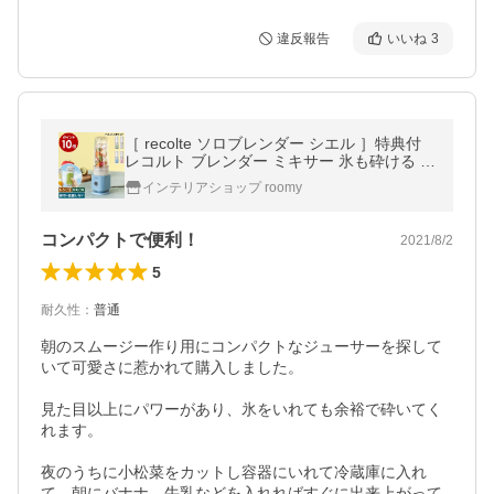
違反報告
いいね
3
［ recolte ソロブレンダー シエル ］特典付
レコルト ブレンダー ミキサー 氷も砕ける 小
型 ダブルウォール タンブラー 300ml 持ち運
インテリアショップ roomy
び ジューサー Ciel RSB-4
コンパクトで便利！
2021/8/2
5
耐久性
：
普通
朝のスムージー作り用にコンパクトなジューサーを探して
いて可愛さに惹かれて購入しました。

見た目以上にパワーがあり、氷をいれても余裕で砕いてく
れます。

夜のうちに小松菜をカットし容器にいれて冷蔵庫に入れ
て、朝にバナナ、牛乳などを入れればすぐに出来上がって