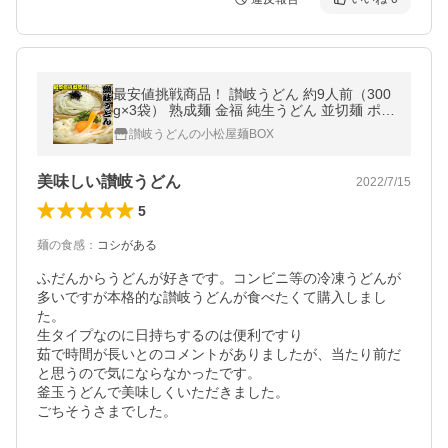
最安値挑戦商品！ 讃岐うどん 約9人前（300
g×3袋） 熟成麺 金福 純生うどん 並切麺 ポイ
ント消化 特産品 グルメ ポイント利用 お試し
讃岐うどんの小松屋麺BOX
商品 サンプル
美味しい讃岐うどん
2022/7/15
5
麺の食感
：
コシがある
ふだんからうどんが好きです。コンビニ等の冷凍うどんが
多いですが本格的な讃岐うどんが食べたくて購入しまし
た。

生タイプなのに日持ちするのは便利ですり

茹で時間が長いとのコメントがありましたが、当たり前だ
と思うので気にならなかったです。

釜玉うどんで美味しくいただきました。

ごちそうさまでした。