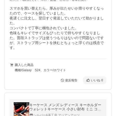
スマホを買い替えたら、厚みが出たせいか滑りやすくなっ
たので、ケースを探していました。

夜遅くに注文し、翌日すぐ発送していただいて助かりまし
た。

コンパクトで丁寧に梱包されていました。

色味もキレイでサイズもぴったりで持ちやすくなりまし
た。普段ストラップは使うつもりはないので問題ないです
が、ストラップ用シートを挟むとちょっと浮くのは残念で
す。
購入した商品
機種/Galaxy S24、カラー/ホワイト
違反報告
いいね
0
キーケース メンズ レディース キーホルダー
ウォレットキーケース 小さい財布 ミニ コン
パクト お散歩ウォレット DAYSART
シルバー&革工房 アジアンアーツ