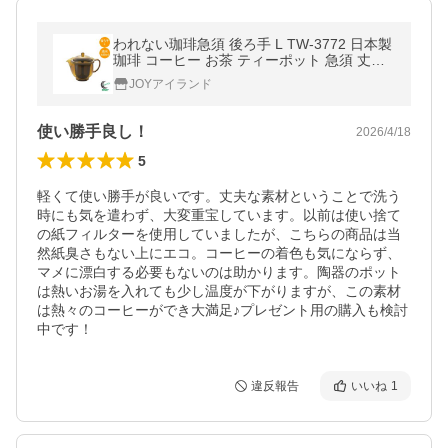
われない珈琲急須 後ろ手 L TW-3772 日本製
珈琲 コーヒー お茶 ティーポット 急須 丈夫
軽い 手軽 トライタン製 割れない 琥珀色
JOYアイランド
使い勝手良し！
2026/4/18
5
軽くて使い勝手が良いです。丈夫な素材ということで洗う
時にも気を遣わず、大変重宝しています。以前は使い捨て
の紙フィルターを使用していましたが、こちらの商品は当
然紙臭さもない上にエコ。コーヒーの着色も気にならず、
マメに漂白する必要もないのは助かります。陶器のポット
は熱いお湯を入れても少し温度が下がりますが、この素材
は熱々のコーヒーができ大満足♪プレゼント用の購入も検討
中です！
違反報告
いいね
1