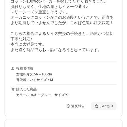
コットン100%のパーカーを探してたどり着きました。

肌触りも良く、生地の厚さもイメージ通り♪

スリーシーズン重宝しそうです。

オーガニックコットンがこのお値段ということで、正直あ
まり期待していませんでしたが、これば色違い注文決定！

こちらの都合によるサイズ交換の手続きも、迅速かつ親切
丁寧な対応♪

本当に大満足です。

また違う商品でもお世話になろうと思っています。
投稿者情報
女性/40代/156～160cm
普段着ているサイズ：M
購入した商品
カラー/ミルキーグレー、サイズ/XL
違反報告
いいね
0