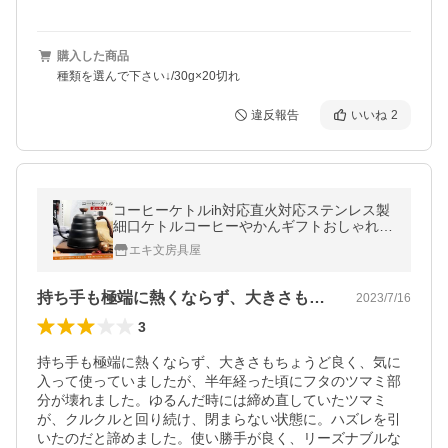
購入した商品
種類を選んで下さい↓/30g×20切れ
違反報告
いいね
2
コーヒーケトルih対応直火対応ステンレス製
細口ケトルコーヒーやかんギフトおしゃれIH
ガスステンレス製蓋付き細口
エキ文房具屋
持ち手も極端に熱くならず、大きさもちょ…
2023/7/16
3
持ち手も極端に熱くならず、大きさもちょうど良く、気に
入って使っていましたが、半年経った頃にフタのツマミ部
分が壊れました。ゆるんだ時には締め直していたツマミ
が、クルクルと回り続け、閉まらない状態に。ハズレを引
いたのだと諦めました。使い勝手が良く、リーズナブルな