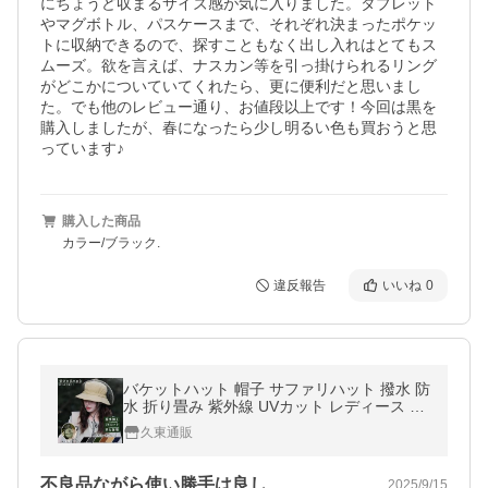
にちょうど収まるサイズ感が気に入りました。タブレット
やマグボトル、パスケースまで、それぞれ決まったポケッ
トに収納できるので、探すこともなく出し入れはとてもス
ムーズ。欲を言えば、ナスカン等を引っ掛けられるリング
がどこかについていてくれたら、更に便利だと思いまし
た。でも他のレビュー通り、お値段以上です！今回は黒を
購入しましたが、春になったら少し明るい色も買おうと思
っています♪
購入した商品
カラー/ブラック.
違反報告
いいね
0
バケットハット 帽子 サファリハット 撥水 防
水 折り畳み 紫外線 UVカット レディース メ
ンズ 日焼け防止 ハット 夏 アウトドア 登山
久東通販
釣り
不良品ながら使い勝手は良し
2025/9/15