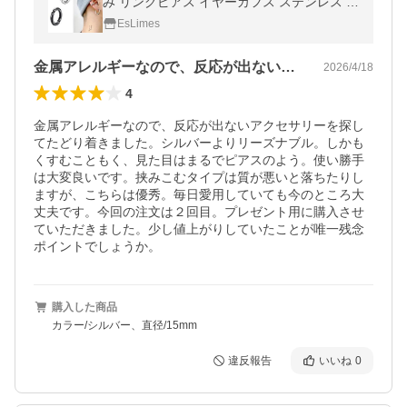
み リングピアス イヤーカフス ステンレス ブ
ラック 男女兼用 韓国ファッション プレゼン
EsLimes
ト
金属アレルギーなので、反応が出ないアク…
2026/4/18
4
金属アレルギーなので、反応が出ないアクセサリーを探し
てたどり着きました。シルバーよりリーズナブル。しかも
くすむこともく、見た目はまるでピアスのよう。使い勝手
は大変良いです。挟みこむタイプは質が悪いと落ちたりし
ますが、こちらは優秀。毎日愛用していても今のところ大
丈夫です。今回の注文は２回目。プレゼント用に購入させ
ていただきました。少し値上がりしていたことが唯一残念
ポイントでしょうか。
購入した商品
カラー/シルバー、直径/15mm
違反報告
いいね
0