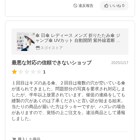
違反報告
いいね
0
傘 日傘 レディース メンズ 折りたたみ傘 ジ
ャンプ傘 UVカット 自動開閉 紫外線遮断 遮
熱 8本骨 耐風 晴雨兼用 日焼け防止 熱中症対
スゴイストア
策 収納ポーチ付 梅雨
最悪な対応の信頼できないショップ
2025/1/17
1
１回目はキズのある傘、２回目は複数の穴が空いている傘
が送られてきました。問題部分の写真を要求され対応しま
したが、半年以上放置されています。催促の連絡をしても
縫製の穴があくのは了承くださいと言い訳が始まる始末。
当たりの商品が届いた方はラッキーですが、ハズレの場合
がありますので、覚悟の上ご注文を。違法商品として通報
しました。
購入した商品