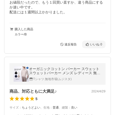
お値段だったので、もう１回買い直すか、違う商品にする
か迷い中です。

配送には１週間以上かかりました。
購入した商品
カラー/B
違反報告
いいね
0
オーガニックコットン パーカー スウェット
スウェットパーカー メンズ レディース 無地
プルオーバーパーカー オーガニックコット
Tシャツ.無地市場(ムジスタ)
ン100% 爆買
商品、対応ともに大満足♪
2024/4/29
5
サイズ
：
ちょうどよい
、
生地
：
普通
、
縫製
：
良い