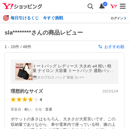
i
毎日引けるくじ 今すぐ挑戦
ログイン
sla********さんの商品レビュー
1
-
10
件 /
48
件
おすすめ順
トートバッグ レディース 大きめ a4 軽い 軽
量 ナイロン 大容量 トートバック 通勤バッグ
トート トートバッグ
ネロブロス バッグ 筆箱 カバー
理想的なサイズ
2023/12/4
4
重量感
：
軽い
、
生地
：
普通
ポケットの多さはもちろん、大きさが大変良いです。この
収納量でありながら、車や電車内で座っている時、膝の上