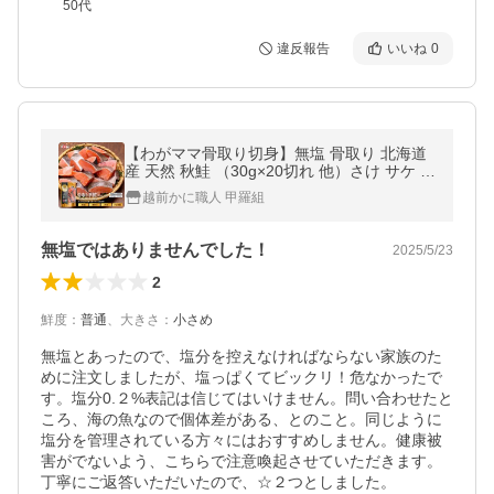
50代
違反報告
いいね
0
【わがママ骨取り切身】無塩 骨取り 北海道
産 天然 秋鮭 （30g×20切れ 他）さけ サケ 切
り身 ポイント利用 爆買
越前かに職人 甲羅組
無塩ではありませんでした！
2025/5/23
2
鮮度
：
普通
、
大きさ
：
小さめ
無塩とあったので、塩分を控えなければならない家族のた
めに注文しましたが、塩っぱくてビックリ！危なかったで
す。塩分0.２%表記は信じてはいけません。問い合わせたと
ころ、海の魚なので個体差がある、とのこと。同じように
塩分を管理されている方々にはおすすめしません。健康被
害がでないよう、こちらで注意喚起させていただきます。
丁寧にご返答いただいたので、☆２つとしました。