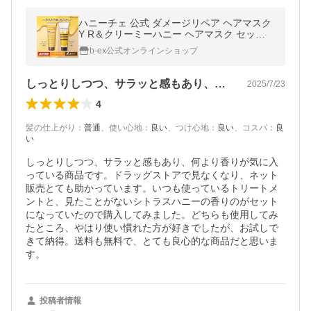
ハニーチェ 公式 ダメージリペア ヘアマスク
Y R＆クリーミーハニー ヘアマスク セット
(各1本) ヘアケア 集中ケア ダメージケア は
b-ex公式オンラインショップ
ちみつ サロン品質 送料無料
しっとりしつつ、サラッと感もあり、何よ…
2025/7/23
4
髪の仕上がり
：
普通
、
使い心地
：
良い
、
つけ心地
：
良い
、
コスパ
：
良
い
しっとりしつつ、サラッと感もあり、何より香りが気に入
っている商品です。ドラッグストアで見なくなり、ネット
販売とても助かっています。いつも使っているトリートメ
ントと、見たことがないシトラスハニーの香りのがセット
になっていたので購入してみました。どちらも使用してみ
たところ、やはり使い慣れた方が好きでしたが、お試しで
きて納得。送料も無料で、とても良心的な商品だと思いま
す。
投稿者情報