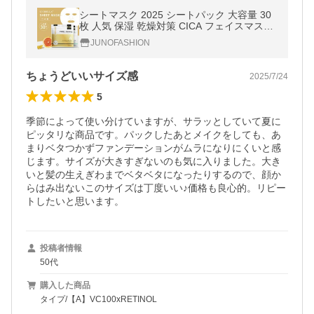
シートマスク 2025 シートパック 大容量 30
枚 人気 保湿 乾燥対策 CICA フェイスマスク
エクソソーム レチノール ヒト幹細胞 トラブ
JUNOFASHION
ル肌 肌荒れ 高密着
ちょうどいいサイズ感
2025/7/24
5
季節によって使い分けていますが、サラッとしていて夏に
ピッタリな商品です。パックしたあとメイクをしても、あ
まりベタつかずファンデーションがムラになりにくいと感
じます。サイズが大きすぎないのも気に入りました。大き
いと髪の生えぎわまでベタベタになったりするので、顔か
らはみ出ないこのサイズは丁度いい♪価格も良心的。リピー
トしたいと思います。
投稿者情報
50代
購入した商品
タイプ/【A】VC100xRETINOL