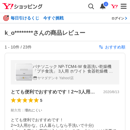
i
毎日引けるくじ 今すぐ挑戦
ログイン
k_o********さんの商品レビュー
1
-
10
件 /
23
件
おすすめ順
パナソニック NP-TCM4-W 食器洗い乾燥機
「プチ食洗」 3人用 ホワイト 食器乾燥機 食
洗機
ヤマダデンキ Yahoo!店
とても便利でおすすめです！2〜3人用か…
2020/8/13
5
耐久性
：
壊れにくい
とても便利でおすすめです！

2〜3人用かな。(1人暮らしなら手洗いで十分)
