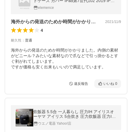
ドケース カバー IPad第7世代102 2019 IPad
mini Air1234
elemence
海外からの発送のためか時間がかかりまし…
2021/11/9
4
耐久性
：
普通
海外からの発送のためか時間がかかりました。内側の素材
がビニール？みたいな素材なので爪などで引っ掛かるとす
ぐ剥がれてしまいます。

ですが価格も安く出来もいいので満足しています。
違反報告
いいね
0
炊飯器 5.5合 一人暮らし 圧力IH アイリスオ
ーヤマ アイリス 5合炊き 圧力炊飯器 圧力IH
炊飯器 IH炊飯器 IH 炊飯ジャー 銘柄炊き 早
ウエノ電器 Yahoo!店
炊き ブラック RC-PDA50