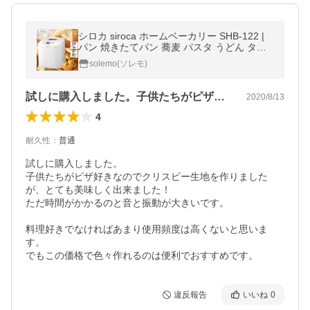
シロカ siroca ホームベーカリー SHB-122 |
パン 焼きたてパン 蕎麦 パスタ うどん タイ
マー機能付き フランスパン風食パン
solemo(ソレモ)
試しに購入しました。子供たちがピザ好き…
2020/8/13
4
耐久性
：
普通
試しに購入しました。

子供たちがピザ好きなのでクリスピー生地を作りました
が、とても美味しく出来ました！

ただ時間がかかるのと音と振動が大きいです。

料理好きでなければあまり使用頻度は高くないと思いま
す。

でもこの価格で色々作れるのは便利でおすすめです。
違反報告
いいね
0