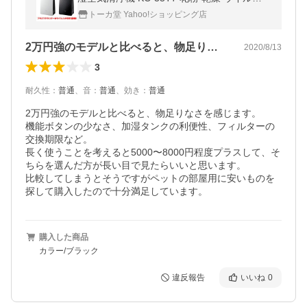
対策
トーカ堂 Yahoo!ショッピング店
2万円強のモデルと比べると、物足りなさ…
2020/8/13
3
耐久性
：
普通
、
音
：
普通
、
効き
：
普通
2万円強のモデルと比べると、物足りなさを感じます。

機能ボタンの少なさ、加湿タンクの利便性、フィルターの
交換期限など。

長く使うことを考えると5000〜8000円程度プラスして、そ
ちらを選んだ方が長い目で見たらいいと思います。

比較してしまうとそうですがペットの部屋用に安いものを
探して購入したので十分満足しています。
購入した商品
カラー/ブラック
違反報告
いいね
0