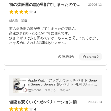
前の炊飯器の窯が剥げてしまったので購入…
2020/8/13
4
耐久性
：
普通
前の炊飯器の窯が剥げてしまったので購入。

高速炊き(20〜25分)が非常に便利です。

炊き上がりは少し固めですが、ちゃんと浸しておくか少し
水を多めに入れれば問題ありません。
違反報告
いいね
0
Apple Watch アップルウォッチ ベルト Serie
s Series3 Series2 替えベルト 汎用 38mm 42
mm シンプル ステンレススチール製 サイズ
iPhone・スマホケースのYeti
調節 おしゃれ 時計バンド
値段も安くいくつかバリエーション揃えて…
2020/8/13
4