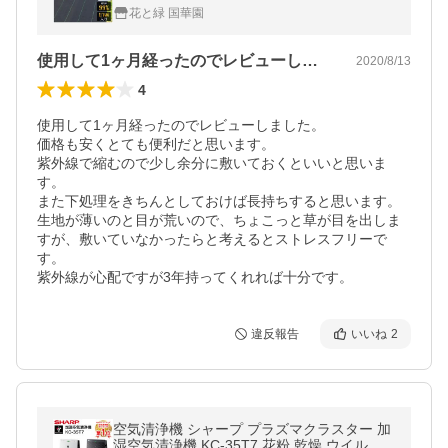
年 厚さ0.3mm 防草シート・黒 砂利下 人工
花と緑 国華園
芝下 bs 爆買
使用して1ヶ月経ったのでレビューしまし…
2020/8/13
4
使用して1ヶ月経ったのでレビューしました。

価格も安くとても便利だと思います。

紫外線で縮むので少し余分に敷いておくといいと思いま
す。

また下処理をきちんとしておけば長持ちすると思います。

生地が薄いのと目が荒いので、ちょこっと草が目を出しま
すが、敷いていなかったらと考えるとストレスフリーで
す。

紫外線が心配ですが3年持ってくれれば十分です。
違反報告
いいね
2
空気清浄機 シャープ プラズマクラスター 加
湿空気清浄機 KC-35T7 花粉 乾燥 ウイルス