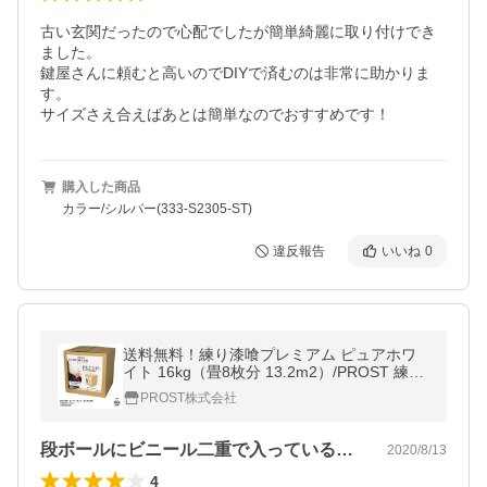
古い玄関だったので心配でしたが簡単綺麗に取り付けでき
ました。

鍵屋さんに頼むと高いのでDIYで済むのは非常に助かりま
す。

サイズさえ合えばあとは簡単なのでおすすめです！
購入した商品
カラー/シルバー(333-S2305-ST)
違反報告
いいね
0
送料無料！練り漆喰プレミアム ピュアホワ
イト 16kg（畳8枚分 13.2m2）/PROST 練済
み漆喰 日本製 左官 塗り壁 漆喰 ペイント 漆
PROST株式会社
喰リノベ 漆喰壁
段ボールにビニール二重で入っているので…
2020/8/13
4