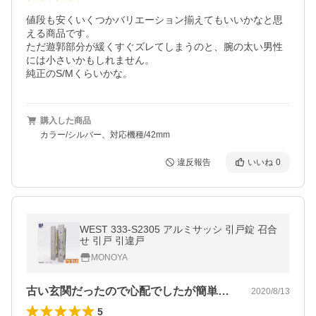
値段も安くいくつかバリエーション揃えてもいいかなと思
える商品です。

ただ遊郭部分が緩くすぐズレてしまうのと、腕の太い男性
には小さいかもしれません。

純正のS/Mくらいかな。
購入した商品
カラー/シルバー、対応機種/42mm
違反報告
いいね
0
WEST 333-S2305 アルミサッシ 引戸錠 召合
せ 引戸 引違戸
MONOYA
古い玄関だったので心配でしたが簡単綺麗…
2020/8/13
5