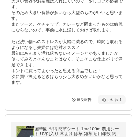
大きい食器やお茶碗は入れにくいので、少しコツが必要で
す。

そのため大きい食器が多いなら大型のものがいいと思いま
す。

またソース、ケチャップ、カレーなど固まったものは綺麗
にならないので、事前に水に浸しておけば取れます。

ただ洗い物へのストレスが大幅に減るので、時間も取れる
ようになるし夫婦には絶対オススメ！

最初はあんまり汚れ落ちないイメージとかありましたが、
使ってみるとそんなことはなく、そこそこな仕上がりで満
足できます。

ホントに買ってよかったと思える商品でした！

次に買い換えるときはもう少し大きめがいいかなと思って
ます。
違反報告
いいね
1
国華園 即納 防草シート 1m×100m 農用シー
ト UV剤入り 草よけ 除草 雑草 耐用年数 約3