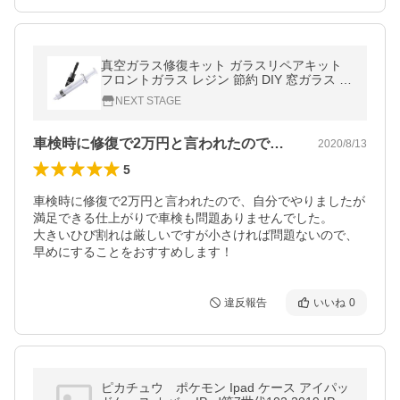
真空ガラス修復キット ガラスリペアキット
フロントガラス レジン 節約 DIY 窓ガラス ２
ヶ所分 ひび割れ補修 カー用品 ガラスリペア
NEXT STAGE
ー 飛び石 REP01
車検時に修復で2万円と言われたので、自…
2020/8/13
5
車検時に修復で2万円と言われたので、自分でやりましたが
満足できる仕上がりで車検も問題ありませんでした。

大きいひび割れは厳しいですが小さければ問題ないので、
早めにすることをおすすめします！
違反報告
いいね
0
ピカチュウ ポケモン Ipad ケース アイパッ