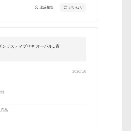
違反報告
いいね
0
ダンラスティブリキ オーバルL 青
2020/5/8
情報
た商品