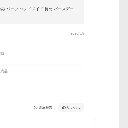
ネックレス レディース チェーン シンプル ゴールド 14金ゴールドフィルド ルーズロープ 45cm チェーンのみ パーツ ハンドメイド 長め バースデープレゼント
2020/5/8
情報
た商品
違反報告
いいね
0