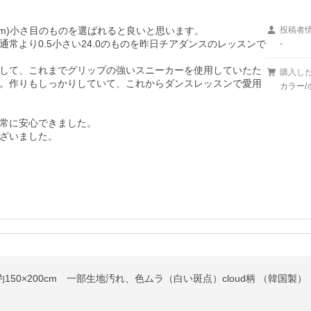
cm)小さ目のものを選ばれると良いと思います。

投稿者
通常より0.5小さい24.0のものを昨日チアダンスのレッスンで
-
して、これまでグリップの強いスニーカーを使用していたた
購入し
。作りもしっかりしていて、これからダンスレッスンで愛用
カラー/ホ
常に安心できました。

ざいました。

50×200cm 一部生地汚れ、色ムラ（白い斑点）cloud柄 （韓国製） 