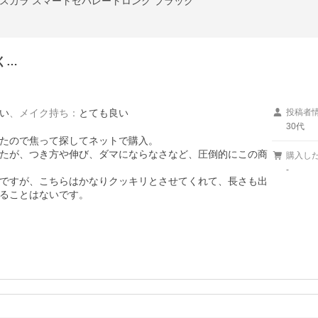
ルマスカラ スマートセパレートロング ブラック
く…
い
、
メイク持ち
：
とても良い
投稿者
30代
たので焦って探してネットで購入。

たが、つき方や伸び、ダマにならなさなど、圧倒的にこの商
購入し
-
ですが、こちらはかなりクッキリとさせてくれて、長さも出
ることはないです。
