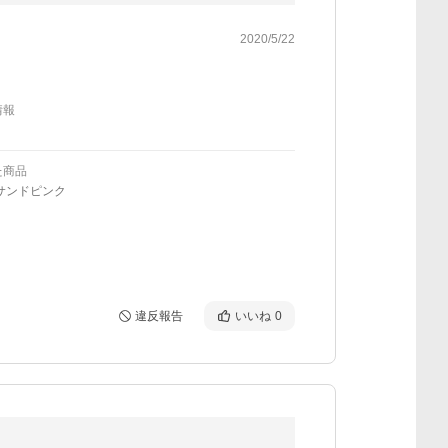
2020/5/22
情報
た商品
サンドピンク
違反報告
いいね
0