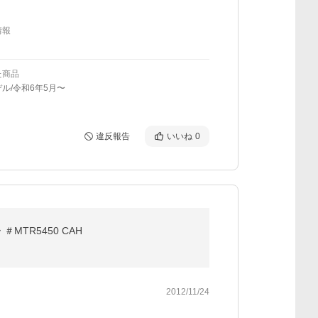
情報
た商品
ル/令和6年5月〜
違反報告
いいね
0
TR5450 CAH
2012/11/24