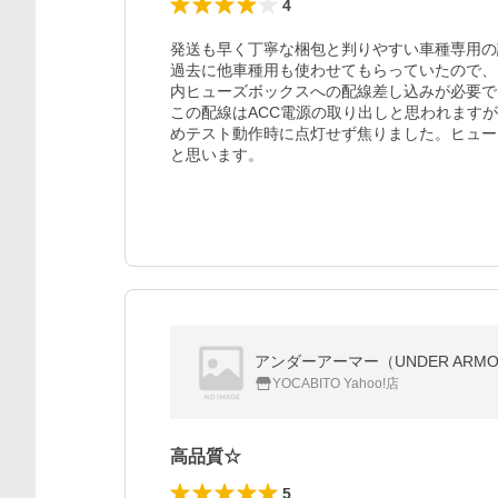
4
発送も早く丁寧な梱包と判りやすい車種専用の
過去に他車種用も使わせてもらっていたので、
内ヒューズボックスへの配線差し込みが必要で
この配線はACC電源の取り出しと思われます
めテスト動作時に点灯せず焦りました。ヒュー
アンダーアーマー（UNDER ARM
YOCABITO Yahoo!店
高品質☆
5