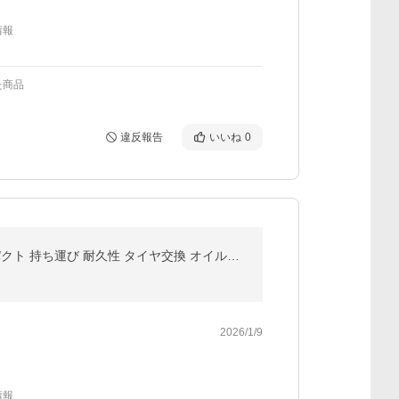
情報
た商品
違反報告
いいね
0
ジャッキスタンド 3t 2台セット ラチェット式 低床 ジャッキアップ ジャッキダウン リジッドラック コンパクト 持ち運び 耐久性 タイヤ交換 オイル交換自動車用
2026/1/9
情報