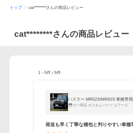
トップ
cat********さんの商品レビュー
cat********さんの商品レビュー
1
-
5
件 /
5
件
ハスラー MR52S/MR92S 車種専
カー用品 カスタムパーツ ユアーズ
発送も早く丁寧な梱包と判りやすい車種