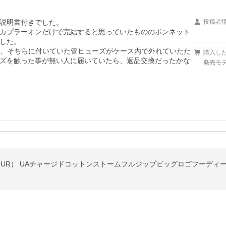
説明書付きでした。

投稿者
カプラーオンだけで完結すると思っていたもののボンネット
-
した。

が、そちらに付いていた管ヒューズがケース内で外れていたた
購入し
ズを触った事が無い人に届いていたら、返品交換だったかな
発売モデ
OUR） UAチャージドコットンストームフルジップビッグロゴフーディー ＃M