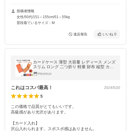
投稿者情報
女性/50代/151～155cm/51～55kg
普段着ているサイズ：M
違反報告
いいね
0
カードケース 薄型 大容量 レディース メンズ
スリム ロング 二つ折り 軽量 財布 縦型 カー
ド入れ 薄い 長財布 高級感 多機能 収納
Heureux
これはコスパ最高！
2024/5/20
5
この価格で品質がとてもいいです。

高級感があり光沢があります。

【カード入れ】

沢山入れられます。スポスポ感はありません。
