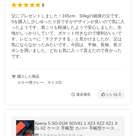
5
父にプレゼントしました！165cm、50kgの細身の父です。
Sを購入し少しゆったり目ですがデザインが良いので気に入
ったようです。肩こりも軽減したようで安心しました。生
地がしっかりしていて、ポケット付きなので便利がいいで
す。レビューに「チクチクする」と見かけましたが、父は
気にならなかったみたいです。今回は、半袖、長袖、長ズ
ボンを買いました。どれも気に入って貰えたので良かった
です。
購入した商品
カラー/杢グレー、サイズ/S
違反報告
いいね
0
Xperia 5 SO-01M SOV41 1 XZ3 XZ2 XZ1 X
Zs XZ ケース 手帳型 カバー 手帳型ケース レ
ザー シンプル エクスペリア 手帳 耐衝撃 ベ
スマホケースのエルティー