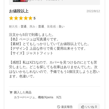
ルトあり おしゃれ かわいい
お値段以上
2022/8/12
5
耐久性
：
普通
、
厚み
：
普通
、
装着感
：
良い
注文から5日で到着しました。

【色】ベージュは写真通りです。

【素材】とてもしっかりしていてお値段以上でした。

【デザイン】上品な作りで長く愛用出来そうです。

【サイズ】ジャストフィット

【感想】私はXZ1なので、カバーを見つけるのにとても苦
労しました。どこを探しても在庫はありませんでした。次
はないかもしれないので、予備でもう1個注文しようと思い
ます。色違いで。
購入した商品
カラー/ベージュ、機種/Xperia XZ1
違反報告
いいね
0