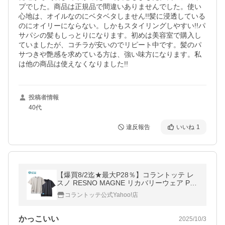
プでした。商品は正規品で間違いありませんでした。使い
心地は、オイルなのにベタベタしません!!髪に浸透している
のにオイリーにならない。しかもスタイリングしやすい!!パ
サパシの髪もしっとりになります。初めは美容室で購入し
ていましたが、コチラが安いのでリピート中です。髪のパ
サつきや艶感を求めている方は、強い味方になります。私
は他の商品は使えなくなりました!!
投稿者情報
40代
違反報告
いいね
1
【爆買8/2迄★最大P28％】コラントッテ レ
スノ RESNO MAGNE リカバリーウェア PL
US ショートスリーブ 半袖シャツ メンズ 磁
コラントッテ公式Yahoo!店
気 パジャマ ギフト
かっこいい
2025/10/3