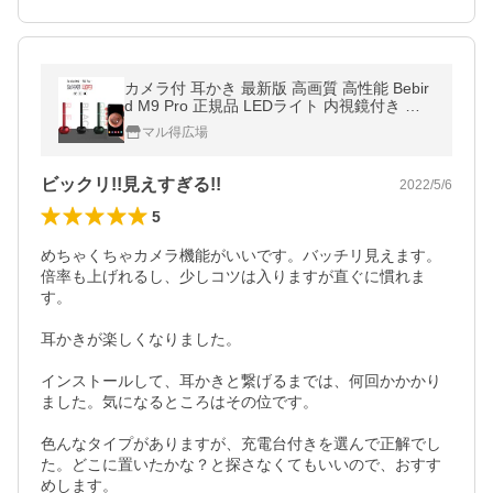
カメラ付 耳かき 最新版 高画質 高性能 Bebir
d M9 Pro 正規品 LEDライト 内視鏡付き 超
小型レンズ 耳掃除 耳鏡 IPX67防水 iPhone i
マル得広場
OS Android iPad 対応
ビックリ!!見えすぎる!!
2022/5/6
5
めちゃくちゃカメラ機能がいいです。バッチリ見えます。
倍率も上げれるし、少しコツは入りますが直ぐに慣れま
す。

耳かきが楽しくなりました。

インストールして、耳かきと繋げるまでは、何回かかかり
ました。気になるところはその位です。

色んなタイプがありますが、充電台付きを選んで正解でし
た。どこに置いたかな？と探さなくてもいいので、おすす
めします。
