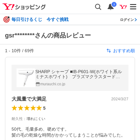
i
毎日引けるくじ 今すぐ挑戦
ログイン
gsr********さんの商品レビュー
1
-
10
件 /
69
件
おすすめ順
SHARP シャープ ■IB-P601-W(ホワイト系ル
ミナスホワイト) プラズマクラスタードラ
イヤー
murauchi.co.jp
大風量で大満足
2024/3/27
5
耐久性
：
壊れにくい
50代、毛量多め、硬めです。

髪の毛の乾燥な時間がかかってしまうことが悩みでした。
