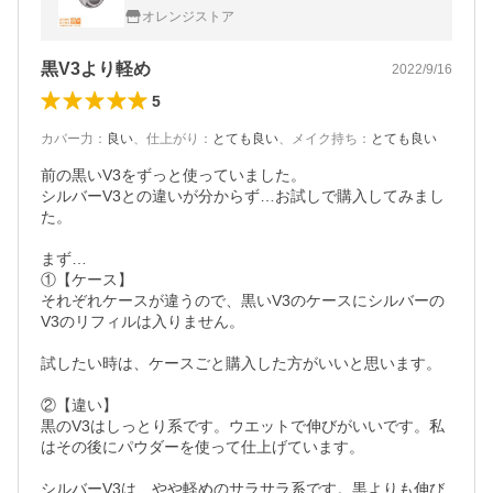
オレンジストア
黒V3より軽め
2022/9/16
5
カバー力
：
良い
、
仕上がり
：
とても良い
、
メイク持ち
：
とても良い
前の黒いV3をずっと使っていました。

シルバーV3との違いが分からず…お試しで購入してみまし
た。

まず…

①【ケース】

それぞれケースが違うので、黒いV3のケースにシルバーの
V3のリフィルは入りません。

試したい時は、ケースごと購入した方がいいと思います。

②【違い】

黒のV3はしっとり系です。ウエットで伸びがいいです。私
はその後にパウダーを使って仕上げています。

シルバーV3は、やや軽めのサラサラ系です。黒よりも伸び