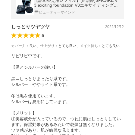
【詰め替え用レフィル】[正規品]SPICARE V
3 exciting foundation V3エキサイティングフ
ァンデーション(15g)レフィル(パフ付き)【ク
ビューティーマインド
リックポストで送料無料】
しっとりツヤツヤ
2022/12/12
5
カバー力
：
良い
、
仕上がり
：
とても良い
、
メイク持ち
：
とても良い
リピリピ中です。

【黒とシルバーの違い】

黒→しっとりまったり系です。

シルバー→ややライト系です。

冬は黒を使用ています。

シルバーは夏用にしています。

【メリット】

①美容成分が入っているので、つねに肌はしっとりしてい
ます。保湿効果があるみたいで乾燥は無くなりました。

ツヤ感があり、肌が綺麗な見えます。
