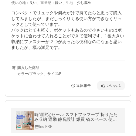
使い心地
：
良い
、
重量感
：
軽い
、
生地
：
少し厚め
コンパクトでリュックや斜めがけで持てたらと思って購入
してみましたが、まだしっくりくる使い方ができなくリュ
ックとして使っています。

バックはとても軽く、ポケットもあるので小さいものはポ
ケットに合わせて入れることができて便利です。1番大きい
収納にファスナーが２つがあったら便利なのになぁと思い
ましたが、概ね満足です。
購入した商品
カラー/ブラック、サイズ/F
違反報告
いいね
1
時間限定セール スフトフラフープ 折りたた
み収納 運動 静音設計 爆買 省スペース 使い
やすい 多機能 ウエスト背中 持ち運び レディ
Irie FRF
ース 人気 送料無料 大好評