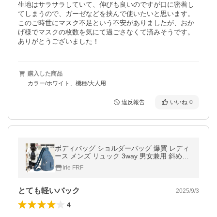
生地はサラサラしていて、伸びも良いのですが口に密着し
てしまうので、ガーゼなどを挟んで使いたいと思います。

このご時世にマスク不足という不安がありましたが、おか
げ様でマスクの枚数を気にて過ごさなくて済みそうです。
ありがとうございました！
購入した商品
カラー/ホワイト、機種/大人用
違反報告
いいね
0
ボディバッグ ショルダーバッグ 爆買 レディ
ース メンズ リュック 3way 男女兼用 斜め掛
け 肩掛け ウエストバッグ ワンショルダー マ
Irie FRF
マバッグ 軽量
とても軽いバック
2025/9/3
4