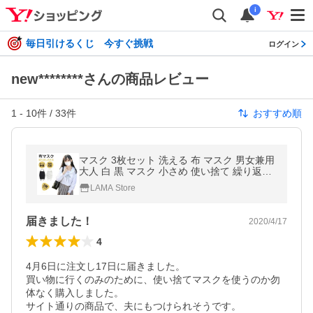
i
毎日引けるくじ 今すぐ挑戦
ログイン
new********さんの商品レビュー
1
-
10
件 /
33
件
おすすめ順
マスク 3枚セット 洗える 布 マスク 男女兼用
大人 白 黒 マスク 小さめ 使い捨て 繰り返し
ウィルス飛沫 花粉 防寒 PM2.5対策 モダール
LAMA Store
綿
届きました！
2020/4/17
4
4月6日に注文し17日に届きました。

買い物に行くのみのために、使い捨てマスクを使うのか勿
体なく購入しました。

サイト通りの商品で、夫にもつけられそうです。
