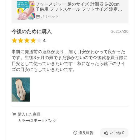
フットメジャー 足のサイズ 計測器 6-20cm
子供用 フットスケール フットサイズ 測定器
簡単 センチ 測る 計測 定規 成長 靴のサイズ
ガリペット
ピンク ポイント消化
今後のために購入
2021/7/30
4
事前に発送前の連絡があり、届く目安がわかって良かった
です。生後3ヶ月の娘でまだ歩かないので今後靴を買う際に
目安として使っていきたいです！秋になったら靴下のサイ
ズの目安にもしていきたいです。
購入した商品
カラー/スモークピンク
違反報告
いいね
0