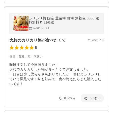
カリカリ梅 国産 豊後梅 白梅 無着色 500g 送
料無料 即日発送
World NEXT
大粒のカリカリ梅が食べたくて
2020/10/18
5
食感
：
普通
、
粒
：
大きい
昨日注文して今日届きました！

大粒でカリカリした梅が食べたくて注文しました。

一口目は少し柔らかさもありましたが、噛むとカリカリし
ていて満足です！味も好みで、食べ終えたらまた購入した
いです！
違反報告
いいね
0