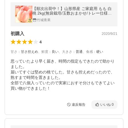
【順次出荷中！】山形県産 ご家庭用 もも 白
桃 2kg(無袋栽培/玉数おまかせ/トレー仕様)※
日時指定はメールで※
竹城青果
初購入
2020/9/21
4
甘さ
：
甘さ控えめ
、
鮮度
：
良い
、
大きさ
：
普通
、
食感
：
硬い
思っていたより早く届き、時間の指定もできたので助かり
ました。

届いてすぐは堅めの桃でした。甘さも控えめだったので、
熟すまで時間を置きました。

全部で八個入っていたので実家におすそ分けもできてよい
買い物ができました！
違反報告
いいね
0