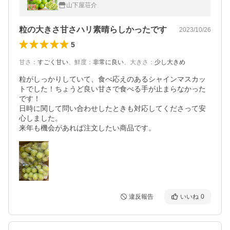
山梨産 送料無料 種なし 予約 フルーツギフト
山下屋荘介
超PayPay祭
粒の大きさ甘さハリ素晴らしかったです
2023/10/26
5
甘さ
：
すごく甘い
、
鮮度
：
非常に良い
、
大きさ
：
少し大きめ
粒がしっかりしていて、食べ応えのあるシャインマスカッ
トでした！ちょうど良い甘さで食べる手が止まらなかった
です！

日時に関して問い合わせしたときも対応してくださって安
心しました。

来年も機会があれば注文したい商品です。
違反報告
いいね
0