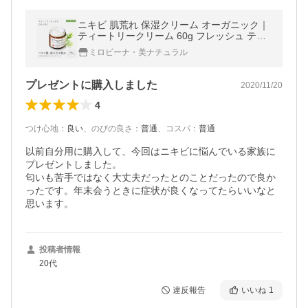
ニキビ 肌荒れ 保湿クリーム オーガニック｜
ティートリークリーム 60g フレッシュ ティ
ーツリー 敏感肌 日本製
ミロビーナ・美ナチュラル
プレゼントに購入しました
2020/11/20
4
つけ心地
：
良い
、
のびの良さ
：
普通
、
コスパ
：
普通
以前自分用に購入して、今回はニキビに悩んでいる家族に
プレゼントしました。

匂いも苦手ではなく大丈夫だったとのことだったので良か
ったです。年末会うときに症状が良くなってたらいいなと
思います。
投稿者情報
20代
違反報告
いいね
1