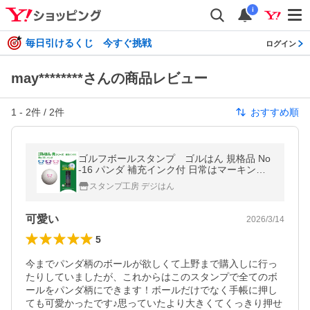
i
毎日引けるくじ 今すぐ挑戦
ログイン
may********さんの商品レビュー
1
-
2
件 /
2
件
おすすめ順
ゴルフボールスタンプ ゴルはん 規格品 No
-16 パンダ 補充インク付 日常はマーキング
スタンプとしてご利用できます
スタンプ工房 デジはん
可愛い
2026/3/14
5
今までパンダ柄のボールが欲しくて上野まで購入しに行っ
たりしていましたが、これからはこのスタンプで全てのボ
ールをパンダ柄にできます！ボールだけでなく手帳に押し
ても可愛かったです♪思っていたより大きくてくっきり押せ