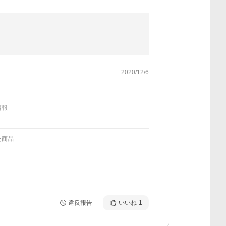
2020/12/6
情報
た商品
違反報告
いいね
1