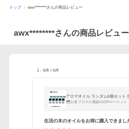
トップ
awx********さんの商品レビュー
awx********さんの商品レビュー
1
-
5
件 /
5
件
アロマオイル ランダム6個セット 
お香 アロマの通販KAORIマーケット
生活の木のオイルをお得に購入できまし