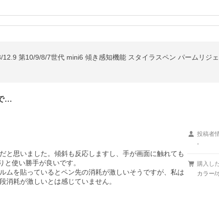
 Pro11/13/12.9 第10/9/8/7世代 mini6 傾き感知機能 スタイラスペン パームリ
で…
投稿者
-
だと思いました。傾斜も反応しますし、手が画面に触れても
たりと使い勝手が良いです。

購入し
ルムを貼っているとペン先の消耗が激しいそうですが、私は
カラー/
段消耗が激しいとは感じていません。