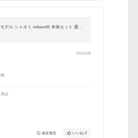
Xiaomi Mi Smart Band 5 グローバル版 同梱プレゼント+レビュー特典 日本語設定ガイド同梱 NFCなし標準モデル シャオミ miband5 本体セット 通知日本語表示
2021/1/5
情報
た商品
違反報告
いいね
0