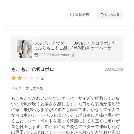
違反報告
いいね
0
ブルゾン アウター 「Javaジャバコラボ」た
っぷりもこもこ感。JAVA刺繍 オーバーサイ
ズ 中綿コールJK レディース メンズ
ZOZOTOWN Yahoo!店
もこもこでボロボロ
2024/11/26
2
サイズ
：
少し大きめ
もこもこでかわいいです。オーバーサイズで密着していな
いので風が吹くと寒さを感じます。袖口から裏地が着用時
に毎回飛び出しますが戻すのも簡単です。かなりマイナス
な点は車のシートベルトにごっそりボロボロと抜け毛が付
くこと。シートベルトを擦って綺麗にしても直ぐにボロボ
ロと付着します。知らずに別の淡色アウターで運転した時
は毛玉がボロボロとシートベルトから移ってきており沢山