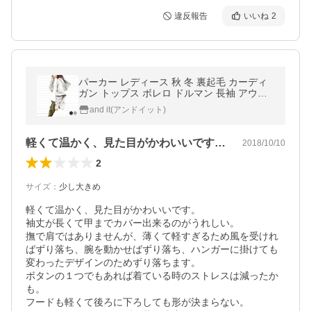
違反報告
いいね
2
パーカー レディース 秋 冬 裏起毛 カーディ
ガン トップス ボレロ ドルマン 長袖 アウタ
ー フード スウェット 50代 40代 30代 20代
and it(アンドイット)
おしゃれ
軽くて温かく、見た目がかわいいです。袖…
2018/10/10
2
サイズ
：
少し大きめ
軽くて温かく、見た目がかわいいです。

袖丈が長くて甲までカバー出来るのがうれしい。

撫で肩ではありませんが、薄くて軽すぎるため風を受けれ
ばずり落ち、腕を動かせばずり落ち、ハンガーに掛けても
変わったデザインのためずり落ちます。

ボタンの１つでもあれば着ている時のストレスは減ったか
も。

フードも軽くて後ろに下ろしても形が決まらない。
