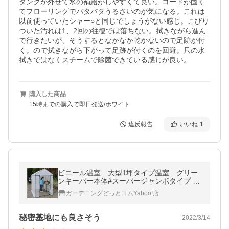
タンクが外せて水の補給がしやすくて良い。コードが固く
てフローリングでバタバタうるさいのが気になる。これは
以前使っていたシャー○と同じでしょうがない感じ。こびり
ついた汚れは1、2回の往復では落ちない。拭きながら進ん
で行きたいが、そうするとなかなか乾かないので足跡が付
く。ので拭きながら下がって足跡が付くのを回避。只の水
拭きではなくスチームで除菌できている感じが良い。
購入した商品
15時までの購入で即日発送/ホワイト
違反報告
いいね
1
ビニール温室 大型1坪タイプ温室 グリー
ンキーパー本体#スーパージャンボタイプ 〜
同梱不可 送料無料※一部地域除く 特大 ハウ
ガーデニングどっとコムYahoo!店
ス
秘密基地にも良さそう
2022/3/14