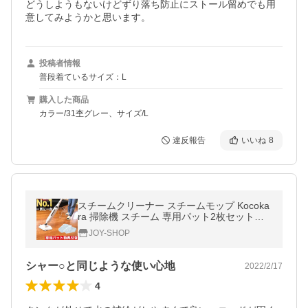
どうしようもないけどずり落ち防止にストール留めでも用
意してみようかと思います。
投稿者情報
普段着ているサイズ：L
購入した商品
カラー/31杢グレー、サイズ/L
違反報告
いいね
8
スチームクリーナー スチームモップ Kocoka
ra 掃除機 スチーム 専用パット2枚セットプ
レゼント 床 フローリング カーペット掃除用
JOY-SHOP
品 スチーム モップ スチーム
シャー○と同じような使い心地
2022/2/17
4