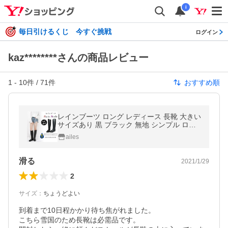
i
毎日引けるくじ 今すぐ挑戦
ログイン
kaz********さんの商品レビュー
1
-
10
件 /
71
件
おすすめ順
レインブーツ ロング レディース 長靴 大きい
サイズあり 黒 ブラック 無地 シンプル ロー
ヒール 完全防水 レインシューズ 雨靴 雨具
ailes
レイングッズ
滑る
2021/1/29
2
サイズ
：
ちょうどよい
到着まで10日程かかり待ち焦がれました。

こちら雪国のため長靴は必需品です。
