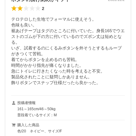
2
テロテロした生地でフォーマルに使えそう。

色味も良い。

裾あげテープはタグのところに付いていた。身長165でウエ
ストのゴムが下の方に付いているのでズボン丈は短めとな
る。

いざ、試着するのにくるみボタンを外そうとするもループ
がきつくて苦戦。

着てからボタンを止めるのも苦戦。

時間がかかり指先が痛くなりました。

急にトイレに行きたくなった時を考えると不安。

製品化されたことに疑問しかありません。

飾りボタンでスナップ仕様だったら良かった。
投稿者情報
161～165cm/46～50kg
普段着ているサイズ：M
購入した商品
色/20 ネイビー、サイズ/F