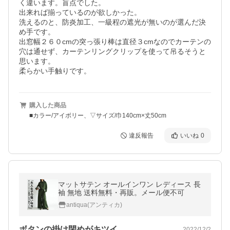
く違います。盲点でした。

出来れば揃っているのが欲しかった。

洗えるのと、防炎加工、一級程の遮光が無いのが選んだ決
め手です。

出窓幅２６０cmの突っ張り棒は直径３cmなのでカーテンの
穴は通せず、カーテンリングクリップを使って吊るそうと
思います。

柔らかい手触りです。
購入した商品
■カラー/アイボリー、▽サイズ/巾140cm×丈50cm
違反報告
いいね
0
マットサテン オールインワン レディース 長
袖 無地 送料無料・再販。メール便不可
antiqua(アンティカ)
ボタンの掛け閉めがキツイ
2022/12/2