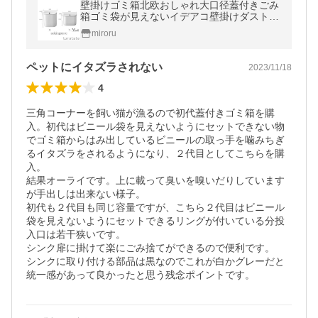
壁掛けゴミ箱北欧おしゃれ大口径蓋付きごみ
箱ゴミ袋が見えないイデアコ壁掛けダストボ
ックスぶら下げ貼り付け蓋つき大容量生ごみ
miroru
ごみ箱家庭用
ペットにイタズラされない
2023/11/18
4
三角コーナーを飼い猫が漁るので初代蓋付きゴミ箱を購
入。初代はビニール袋を見えないようにセットできない物
でゴミ箱からはみ出しているビニールの取っ手を噛みちぎ
るイタズラをされるようになり、２代目としてこちらを購
入。

結果オーライです。上に載って臭いを嗅いだりしています
が手出しは出来ない様子。

初代も２代目も同じ容量ですが、こちら２代目はビニール
袋を見えないようにセットできるリングが付いている分投
入口は若干狭いです。

シンク扉に掛けて楽にごみ捨てができるので便利です。

シンクに取り付ける部品は黒なのでこれが白かグレーだと
統一感があって良かったと思う残念ポイントです。