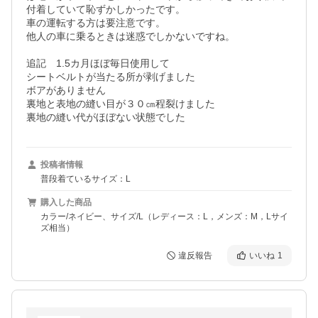
付着していて恥ずかしかったです。

車の運転する方は要注意です。

他人の車に乗るときは迷惑でしかないですね。　

追記　1.5カ月ほぼ毎日使用して

シートベルトが当たる所が剥げました

ボアがありません

裏地と表地の縫い目が３０㎝程裂けました

裏地の縫い代がほぼない状態でした
投稿者情報
普段着ているサイズ：L
購入した商品
カラー/ネイビー、サイズ/L（レディース：L，メンズ：M，Lサイ
ズ相当）
違反報告
いいね
1