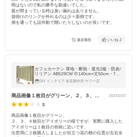
明はないので私の勝手な勘違いでした。

蓋が閉まっている時は臭い漏れはありません。

袋掛けのリングが外れるのは少々面倒です。

違反報告
いいね
2
カフェカーテン 厚地・断熱・遮光2級・防炎/
リリアン AB529CW 巾140cm×丈50cm・75c
m C-F-1
DIY インテリア 友安製作所 ヤフー店
商品画像１枚目がグリーン、２、３、４枚…
2023/2/23
3
商品画像１枚目がグリーン、

２、３、４枚目がアイボリーの様ですが、実際に購入した
アイボリーは１枚目の色味に近いです。

出窓用に２枚購入しましたが目立つ花の柄の位置が左右全