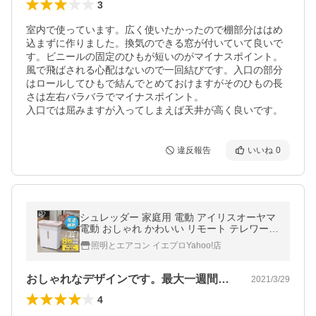
3
室内で使っています。広く使いたかったので棚部分ははめ
込まずに作りました。換気のできる窓が付いていて良いで
す。ビニールの固定のひもが短いのがマイナスポイント。
風で飛ばされる心配はないので一回結びです。入口の部分
はロールしてひもで結んでとめておけますがそのひもの長
さは左右バラバラでマイナスポイント。

入口では屈みますが入ってしまえば天井が高く良いです。
違反報告
いいね
0
シュレッダー 家庭用 電動 アイリスオーヤマ
電動 おしゃれ かわいい リモート テレワーク
クロスカット アイリスオーヤマ P8GC
照明とエアコン イエプロYahoo!店
おしゃれなデザインです。最大一週間待ち…
2021/3/29
4