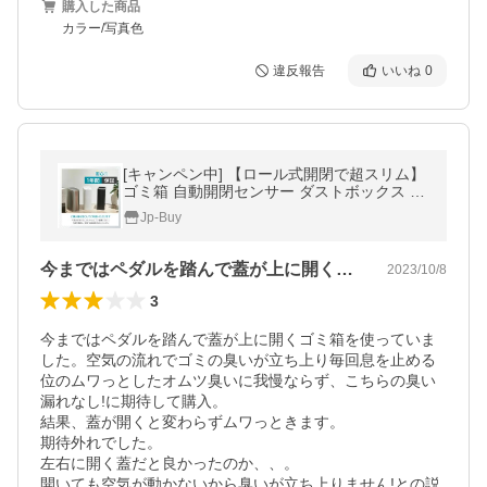
購入した商品
カラー/写真色
違反報告
いいね
0
[キャンペン中] 【ロール式開閉で超スリム】
ゴミ箱 自動開閉センサー ダストボックス お
しゃれ 父の日 スリム 玄関 キッチン リビン
Jp-Buy
グ 自動ごみ箱
今まではペダルを踏んで蓋が上に開くゴミ…
2023/10/8
3
今まではペダルを踏んで蓋が上に開くゴミ箱を使っていま
した。空気の流れでゴミの臭いが立ち上り毎回息を止める
位のムワっとしたオムツ臭いに我慢ならず、こちらの臭い
漏れなし!に期待して購入。

結果、蓋が開くと変わらずムワっときます。

期待外れでした。

左右に開く蓋だと良かったのか、、。

開いても空気が動かないから臭いが立ち上りません!との説