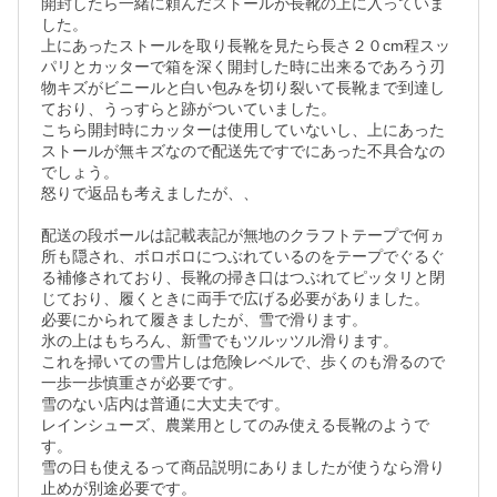
開封したら一緒に頼んだストールが長靴の上に入っていま
した。

上にあったストールを取り長靴を見たら長さ２０cm程スッ
パリとカッターで箱を深く開封した時に出来るであろう刃
物キズがビニールと白い包みを切り裂いて長靴まで到達し
ており、うっすらと跡がついていました。

こちら開封時にカッターは使用していないし、上にあった
ストールが無キズなので配送先ですでにあった不具合なの
でしょう。

怒りで返品も考えましたが、、

配送の段ボールは記載表記が無地のクラフトテープで何ヵ
所も隠され、ボロボロにつぶれているのをテープでぐるぐ
る補修されており、長靴の掃き口はつぶれてピッタリと閉
じており、履くときに両手で広げる必要がありました。

必要にかられて履きましたが、雪で滑ります。

氷の上はもちろん、新雪でもツルッツル滑ります。

これを掃いての雪片しは危険レベルで、歩くのも滑るので
一歩一歩慎重さが必要です。

雪のない店内は普通に大丈夫です。

レインシューズ、農業用としてのみ使える長靴のようで
す。

雪の日も使えるって商品説明にありましたが使うなら滑り
止めが別途必要です。